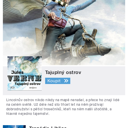
Tajuplný ostrov
Koupit
Lincolnův ostrov nikdo nikdy na mapě nenašel, a přece ho znají lidé
na celém světě. Už déle než sto třicet let na něm prožívají
dobrodružství s pěticí trosečníků, kteří na něm našli útočiště, a
hlavně nejedno tajemství.