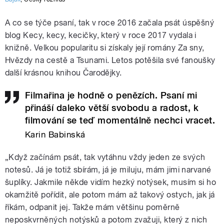
A co se týče psaní, tak v roce 2016 začala psát úspěšný
blog Kecy, kecy, kecičky, který v roce 2017 vydala i
knižně. Velkou popularitu si získaly její romány Za sny,
Hvězdy na cestě a Tsunami. Letos potěšila své fanoušky
další krásnou knihou Čarodějky.
Filmařina je hodně o penězích. Psaní mi
přináší daleko větší svobodu a radost, k
filmování se teď momentálně nechci vracet.
Karin Babinská
„Když začínám psát, tak vytáhnu vždy jeden ze svých
notesů. Já je totiž sbírám, já je miluju, mám jimi narvané
šuplíky. Jakmile někde vidím hezký notýsek, musím si ho
okamžitě pořídit, ale potom mám až takový ostych, jak já
říkám, odpanit jej. Takže mám většinu poměrně
neposkvrněných notýsků a potom zvažuji, který z nich