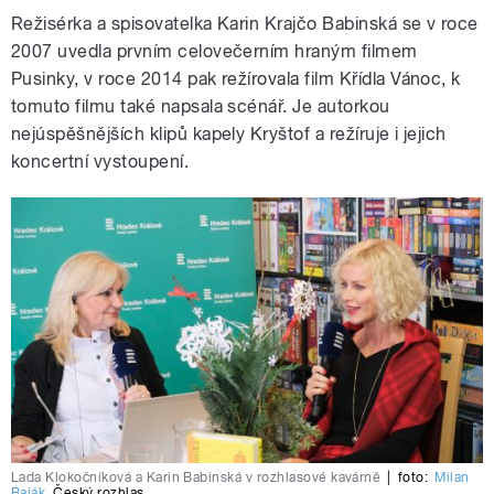
Režisérka a spisovatelka Karin Krajčo Babinská se v roce
2007 uvedla prvním celovečerním hraným filmem
Pusinky, v roce 2014 pak režírovala film Křídla Vánoc, k
tomuto filmu také napsala scénář. Je autorkou
nejúspěšnějších klipů kapely Kryštof a režíruje i jejich
koncertní vystoupení.
Lada Klokočníková a Karin Babinská v rozhlasové kavárně
|
foto:
Milan
Baják
,
Český rozhlas