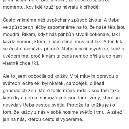
momentu, kdy lidé touží po návratu k přírodě.
Často vnímáme náš uspěchaný způsob života. A třeba i
ve způsobech léčby zapomínáme na to, že naše těla jsou
moudrá. Říkám, když nás pánbůh stvořil dokonalé, tak i
každá nemoc, která je nám daná, musí mít lék. A ten lék
se často nachází v přírodě. Nebo v naší psychice, když si
uvědomíme, proč k nám ta daná nemoc přišla a co nám
vlastně chce říci.
Ale to jsem odbočila od knížky. V té mluvím opravdu o
světech léčitelek, bylinkářek, čarodějek, o šesti
generacích žen, které tohle mají v rodě. Jsou tam také
kartářky a potom samozřejmě jsou tam i ženy, které se
nevydaly třeba cestou světla. Protože ta knížka je i o
tom, že každý z nás v sobě nosíme světlo i tmu. A záleží
jen na nás, kterou cestu si vybereme.