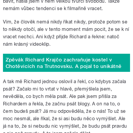
bavit, našla jsem v něm velkou tvůrčí svobodu. Takže
nemám vůbec tendenci se k filmařině vracet.
Vím, že člověk nemá nikdy říkat nikdy, protože potom se
to někdy otočí, ale v tento moment mám pocit, že se k ní
vracet nechci. Ani když přijde Richard a řekne: natoč
nám krásný videoklip.
Zpěvák Richard Krajčo zachraňuje kostel v
Chotěvicích na Trutnovsku. A pojal to unikátně
A tak mě Richard jednou oslovil a řekl, co kdybys začala
psát? Začalo mi to vrtat v hlavě, přemýšlela jsem,
nevěděla, co bych měla psát. Ale pak jsem přišla za
Richardem a řekla, že začnu psát blogy. A on na to, o
čem budeš psát? Já mu odpověděla, že o nás! To už se
moc nesmál, ale říkal, že si asi budu něco vymýšlet. Ale
já na to, že si nebudu nic vymýšlet, že budu psát pravdu