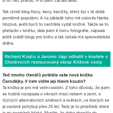
a nic než pravdu. A to jsem začala dělat.
Tak vznikl blog Kecy, kecy, kecičky, který byl v té době
poměrně populární. A na základě toho mě oslovila Hanka
Hozová, jestli bych to nechtěla vydat knižně. Takže se to
přetavilo v knížku, dala jsem k tomu fotografie, napsala
ještě zvlášť blogy pro knihu a tak začala má spisovatelská
dráha.
Richard Krajčo a Jaromír Jágr odhalili v kostele v
Chotěvicích restaurovaný obraz Křížové cesty
Teď mnoho čtenářů potěšila vaše nová knížka
Čarodějky. V čem vidíte její hlavní kouzlo?
Ta knížka je pro mě velmi osobní. Z toho důvodu, že jsem
se hodně rozepsala o věcech mezi nebem a zemí, o
různých alternativních směrech a světech, ve kterých se
já osobně pohybuji přes 25 let. Tedy je to prostředí, které
je mi nesmírně blízké. Myslím, že doba dospěla do