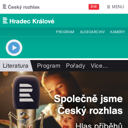
Přejít k hlavnímu obsahu
MENU
ŽIVĚ
PROGRAM
AUDIOARCHIV
KAMERY
Literatura
Program
Pořady
Více
…