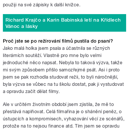
použiji na své zápisky k další knížce.
Richard Krajčo a Karin Babinská letí na Křídlech
Vánoc a lásky
Proč jste se po režírování filmů pustila do psaní?
Jako malá holka jsem psala a účastnila se různých
literárních soutěží. Vlastně pro mne bylo velmi
jednoduché něco napsat. Nebyla to taková výzva, takže
mi svým způsobem přišlo samozřejmé psát. Asi i proto
jsem se pak rozhodla studovat režii, to byli náročnější,
byla výzva se vůbec na tu školu dostat, pak ji vystudovat
a opravdu začít dělat filmy.
Ale v určitém životním období jsem zjistila, že mě to
přestává naplňovat. Celá filmařina je o shánění peněz, o
ústupcích a kompromisech, vyhazování věcí ze scénářů,
protože na to nejsou finance atd. Tím jsem se opravdu