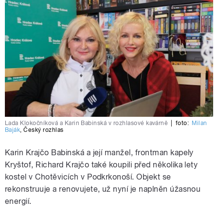
Lada Klokočníková a Karin Babinská v rozhlasové kavárně
|
foto:
Milan
Baják
,
Český rozhlas
Karin Krajčo Babinská a její manžel, frontman kapely
Kryštof, Richard Krajčo také koupili před několika lety
kostel v Chotěvicích v Podkrkonoší. Objekt se
rekonstruuje a renovujete, už nyní je naplněn úžasnou
energií.