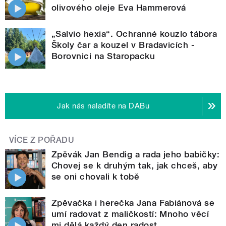
olivového oleje Eva Hammerová
„Salvio hexia“. Ochranné kouzlo tábora
Školy čar a kouzel v Bradavicích -
Borovnici na Staropacku
Jak nás naladíte na DABu
VÍCE Z POŘADU
Zpěvák Jan Bendig a rada jeho babičky:
Chovej se k druhým tak, jak chceš, aby
se oni chovali k tobě
Zpěvačka i herečka Jana Fabiánová se
umí radovat z maličkostí: Mnoho věcí
mi dělá každý den radost