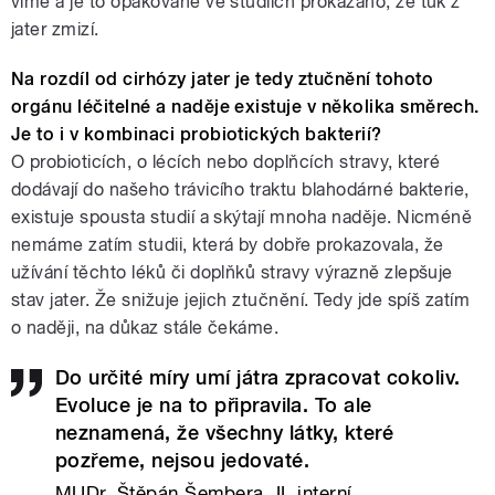
víme a je to opakovaně ve studiích prokázáno, že tuk z
jater zmizí.
Na rozdíl od cirhózy jater je tedy ztučnění tohoto
orgánu léčitelné a naděje existuje v několika směrech.
Je to i v kombinaci probiotických bakterií?
O probioticích, o lécích nebo doplňcích stravy, které
dodávají do našeho trávicího traktu blahodárné bakterie,
existuje spousta studií a skýtají mnoha naděje. Nicméně
nemáme zatím studii, která by dobře prokazovala, že
užívání těchto léků či doplňků stravy výrazně zlepšuje
stav jater. Že snižuje jejich ztučnění. Tedy jde spíš zatím
o naději, na důkaz stále čekáme.
Do určité míry umí játra zpracovat cokoliv.
Evoluce je na to připravila. To ale
neznamená, že všechny látky, které
pozřeme, nejsou jedovaté.
MUDr. Štěpán Šembera, II. interní