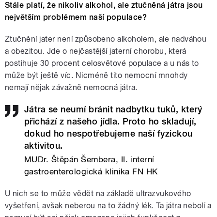
Stále platí, že nikoliv alkohol, ale ztučněná játra jsou
největším problémem naší populace?
Ztučnění jater není způsobeno alkoholem, ale nadváhou
a obezitou. Jde o nejčastější jaterní chorobu, která
postihuje 30 procent celosvětové populace a u nás to
může být ještě víc. Nicméně tito nemocní mnohdy
nemají nějak závažně nemocná játra.
Játra se neumí bránit nadbytku tuků, který
přichází z našeho jídla. Proto ho skladují,
dokud ho nespotřebujeme naší fyzickou
aktivitou.
MUDr. Štěpán Šembera, II. interní
gastroenterologická klinika FN HK
U nich se to může vědět na základě ultrazvukového
vyšetření, avšak neberou na to žádný lék. Ta játra nebolí a