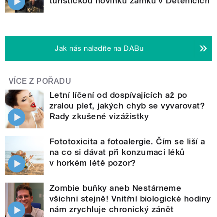
turistickou novinku zámku v Dětenicích
Jak nás naladíte na DABu
VÍCE Z POŘADU
Letní líčení od dospívajících až po
zralou pleť, jakých chyb se vyvarovat?
Rady zkušené vizážistky
Fototoxicita a fotoalergie. Čím se liší a
na co si dávat při konzumaci léků
v horkém létě pozor?
Zombie buňky aneb Nestárneme
všichni stejně! Vnitřní biologické hodiny
nám zrychluje chronický zánět