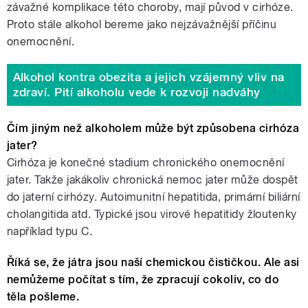
závažné komplikace této choroby, mají původ v cirhóze.
Proto stále alkohol bereme jako nejzávažnější příčinu
onemocnění.
Alkohol kontra obezita a jejich vzájemný vliv na
zdraví. Pití alkoholu vede k rozvoji nadváhy
Čím jiným než alkoholem může být způsobena cirhóza
jater?
Cirhóza je konečné stadium chronického onemocnění
jater. Takže jakákoliv chronická nemoc jater může dospět
do jaterní cirhózy. Autoimunitní hepatitida, primární biliární
cholangitida atd. Typické jsou virové hepatitidy žloutenky
například typu C.
Říká se, že játra jsou naší chemickou čističkou. Ale asi
nemůžeme počítat s tím, že zpracují cokoliv, co do
těla pošleme.