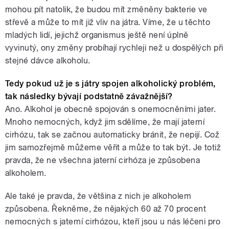
mohou pít natolik, že budou mít změněny bakterie ve
střevě a může to mít již vliv na játra. Víme, že u těchto
mladých lidí, jejichž organismus ještě není úplně
vyvinutý, ony změny probíhají rychleji než u dospělých při
stejné dávce alkoholu.
Tedy pokud už je s játry spojen alkoholický problém,
tak následky bývají podstatně závažnější?
Ano. Alkohol je obecně spojován s onemocněními jater.
Mnoho nemocných, když jim sdělíme, že mají jaterní
cirhózu, tak se začnou automaticky bránit, že nepijí. Což
jim samozřejmě můžeme věřit a může to tak být. Je totiž
pravda, že ne všechna jaterní cirhóza je způsobena
alkoholem.
Ale také je pravda, že většina z nich je alkoholem
způsobena. Řekněme, že nějakých 60 až 70 procent
nemocných s jaterní cirhózou, kteří jsou u nás léčeni pro