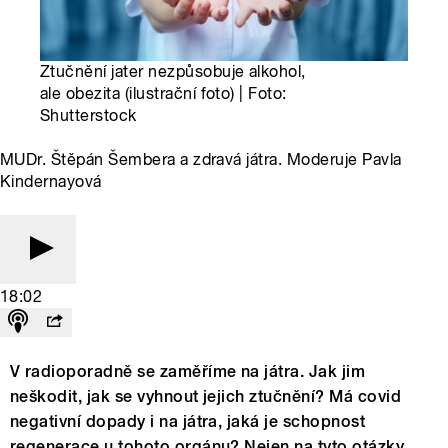
Ztučnění jater nezpůsobuje alkohol,
ale obezita (ilustrační foto) | Foto:
Shutterstock
MUDr. Štěpán Šembera a zdravá játra. Moderuje Pavla
Kindernayová
18:02
V radioporadně se zaměříme na játra. Jak jim
neškodit, jak se vyhnout jejich ztučnění? Má covid
negativní dopady i na játra, jaká je schopnost
regenerace u tohoto orgánu? Nejen na tyto otázky