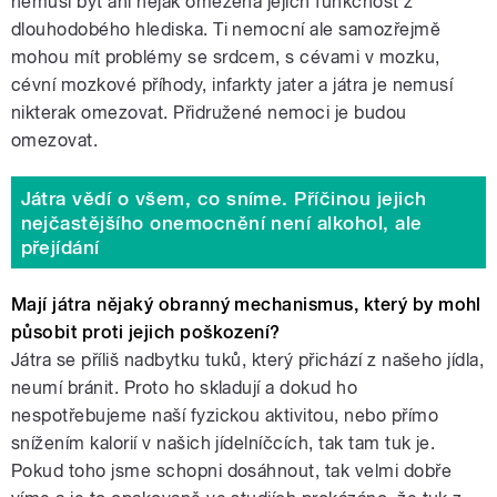
nemusí být ani nějak omezena jejich funkčnost z
dlouhodobého hlediska. Ti nemocní ale samozřejmě
mohou mít problémy se srdcem, s cévami v mozku,
cévní mozkové příhody, infarkty jater a játra je nemusí
nikterak omezovat. Přidružené nemoci je budou
omezovat.
Játra vědí o všem, co sníme. Příčinou jejich
nejčastějšího onemocnění není alkohol, ale
přejídání
Mají játra nějaký obranný mechanismus, který by mohl
působit proti jejich poškození?
Játra se příliš nadbytku tuků, který přichází z našeho jídla,
neumí bránit. Proto ho skladují a dokud ho
nespotřebujeme naší fyzickou aktivitou, nebo přímo
snížením kalorií v našich jídelníčcích, tak tam tuk je.
Pokud toho jsme schopni dosáhnout, tak velmi dobře