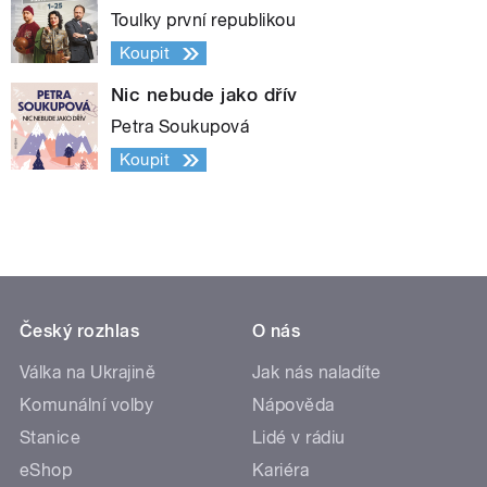
Toulky první republikou
Koupit
Nic nebude jako dřív
Petra Soukupová
Koupit
Český rozhlas
O nás
Válka na Ukrajině
Jak nás naladíte
Komunální volby
Nápověda
Stanice
Lidé v rádiu
eShop
Kariéra