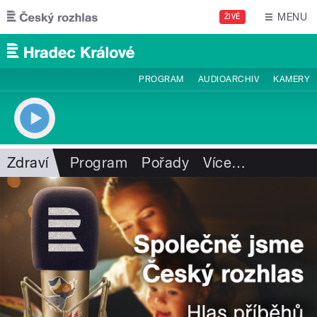
Přejít k hlavnímu obsahu
MENU
ŽIVĚ
PROGRAM
AUDIOARCHIV
KAMERY
Zdraví
Program
Pořady
Více
…