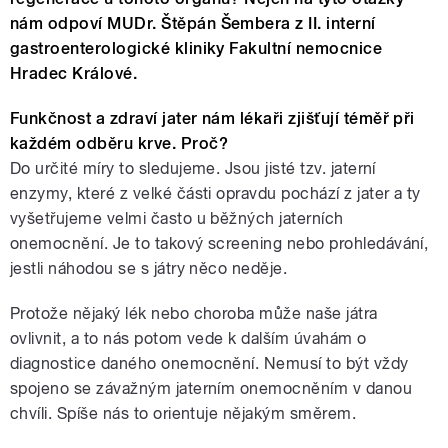
nám odpoví MUDr. Štěpán Šembera z II. interní
gastroenterologické kliniky Fakultní nemocnice
Hradec Králové.
Funkčnost a zdraví jater nám lékaři zjišťují téměř při
každém odběru krve. Proč?
Do určité míry to sledujeme. Jsou jisté tzv. jaterní
enzymy, které z velké části opravdu pochází z jater a ty
vyšetřujeme velmi často u běžných jaterních
onemocnění. Je to takový screening nebo prohledávání,
jestli náhodou se s játry něco neděje.
Protože nějaký lék nebo choroba může naše játra
ovlivnit, a to nás potom vede k dalším úvahám o
diagnostice daného onemocnění. Nemusí to být vždy
spojeno se závažným jaterním onemocněním v danou
chvíli. Spíše nás to orientuje nějakým směrem.