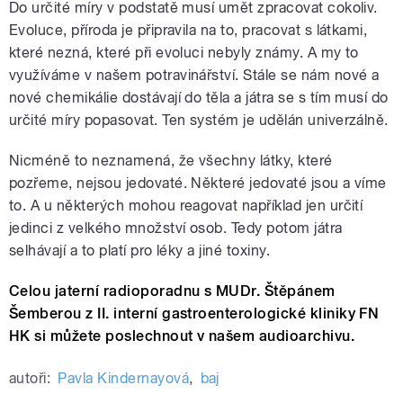
Do určité míry v podstatě musí umět zpracovat cokoliv.
Evoluce, příroda je připravila na to, pracovat s látkami,
které nezná, které při evoluci nebyly známy. A my to
využíváme v našem potravinářství. Stále se nám nové a
nové chemikálie dostávají do těla a játra se s tím musí do
určité míry popasovat. Ten systém je udělán univerzálně.
Nicméně to neznamená, že všechny látky, které
pozřeme, nejsou jedovaté. Některé jedovaté jsou a víme
to. A u některých mohou reagovat například jen určití
jedinci z velkého množství osob. Tedy potom játra
selhávají a to platí pro léky a jiné toxiny.
Celou jaterní radioporadnu s MUDr. Štěpánem
Šemberou z II. interní gastroenterologické kliniky FN
HK si můžete poslechnout v našem audioarchivu.
autoři:
Pavla Kindernayová
,
baj