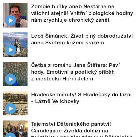
Zombie buňky aneb Nestárneme
všichni stejně! Vnitřní biologické hodiny
nám zrychluje chronický zánět
Leoš Šimánek: Život plný dobrodružství
aneb Světem křížem krážem
Četba z románu Jana Štiftera: Paví
hody. Emotivní a poetický příběh
z městečka Horní Jelení
Hradecké minuty! S Hradečáky do lázní
- Lázně Velichovky
Tajemství Dětenického panství!
Čarodějnice Žizelda dohlíží na