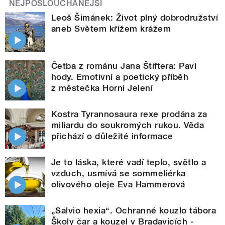
NEJPOSLOUCHANĚJŠÍ
Leoš Šimánek: Život plný dobrodružství
aneb Světem křížem krážem
Četba z románu Jana Štiftera: Paví
hody. Emotivní a poetický příběh
z městečka Horní Jelení
Kostra Tyrannosaura rexe prodána za
miliardu do soukromých rukou. Věda
přichází o důležité informace
Je to láska, které vadí teplo, světlo a
vzduch, usmívá se sommeliérka
olivového oleje Eva Hammerová
„Salvio hexia“. Ochranné kouzlo tábora
Školy čar a kouzel v Bradavicích -