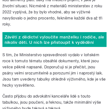
životní situaci. Nicméně z materiálů ministerstev z roku
2022 vyplývá, že by bylo vhodné, aby se výživné
navyšovalo o jedno procento, řekněme každé dva až tři
roky.
Závětí z dědictví vyloučíte manželku i rodiče, ale
nikoliv děti. U nich lze přistoupit k vydědění
S tím, že Ministerstvo spravedlnosti vydalo v loňském
roce k tomuto tématu obsáhlé dokumenty, které jsou
velice pěkně napsané. Doporučuji si je přečíst, jsou
psány velmi srozumitelně a porozumí jim i naprostý laik.
Jsou tam uvedeny tabulky ohledně výživného, kde je vše
hezky vysvětleno.
Často přijdou do advokátní kanceláře lidé s touto
tabulkou, jsou poučeni, a řeknou, takže minimální výše
výživného bude taková a taková.