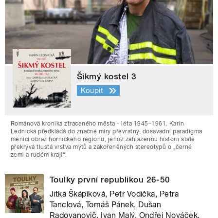
Šikmý kostel 3
Koupit
Románová kronika ztraceného města - léta 1945–1961. Karin
Lednická předkládá do značné míry převratný, dosavadní paradigma
měnící obraz hornického regionu, jehož zahlazenou historii stále
překrývá tlustá vrstva mýtů a zakořeněných stereotypů o „černé
zemi a rudém kraji“.
Toulky první republikou 26-50
Jitka Škápíková, Petr Vodička, Petra
Tanclová, Tomáš Pánek, Dušan
Radovanovič, Ivan Malý, Ondřej Nováček,