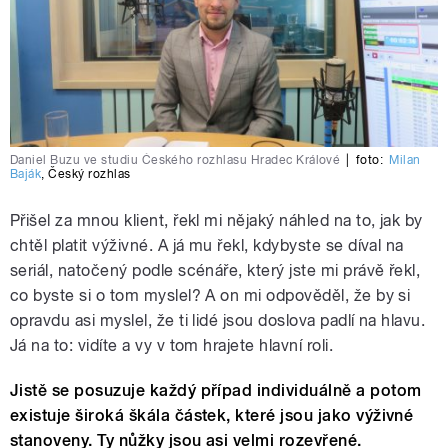
Daniel Buzu ve studiu Českého rozhlasu Hradec Králové
|
foto:
Milan
Baják
,
Český rozhlas
Přišel za mnou klient, řekl mi nějaký náhled na to, jak by
chtěl platit výživné. A já mu řekl, kdybyste se díval na
seriál, natočený podle scénáře, který jste mi právě řekl,
co byste si o tom myslel? A on mi odpověděl, že by si
opravdu asi myslel, že ti lidé jsou doslova padlí na hlavu.
Já na to: vidíte a vy v tom hrajete hlavní roli.
Jistě se posuzuje každý případ individuálně a potom
existuje široká škála částek, které jsou jako výživné
stanoveny. Ty nůžky jsou asi velmi rozevřené.