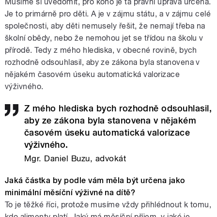
Musíme si uvědomit, pro koho je ta právní úprava určena.
Je to primárně pro děti. A je v zájmu státu, a v zájmu celé
společnosti, aby děti nemusely řešit, že nemají třeba na
školní obědy, nebo že nemohou jet se třídou na školu v
přírodě. Tedy z mého hlediska, v obecné rovině, bych
rozhodně odsouhlasil, aby ze zákona byla stanovena v
nějakém časovém úseku automatická valorizace
výživného.
Z mého hlediska bych rozhodně odsouhlasil,
aby ze zákona byla stanovena v nějakém
časovém úseku automatická valorizace
výživného.
Mgr. Daniel Buzu, advokát
Jaká částka by podle vám měla být určena jako
minimální měsíční výživné na dítě?
To je těžké říci, protože musíme vždy přihlédnout k tomu,
kdo alimenty platí. Jaký má měsíční příjem, v jaké je