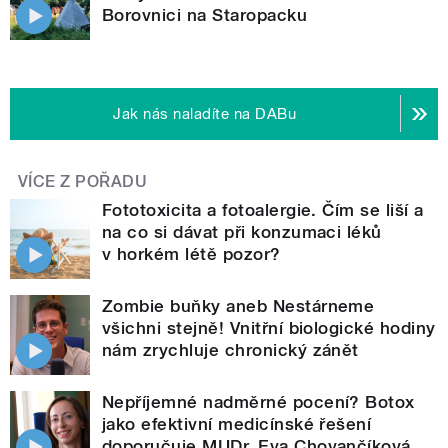
Borovnici na Staropacku
Jak nás naladíte na DABu
VÍCE Z POŘADU
Fototoxicita a fotoalergie. Čím se liší a
na co si dávat při konzumaci léků
v horkém létě pozor?
Zombie buňky aneb Nestárneme
všichni stejně! Vnitřní biologické hodiny
nám zrychluje chronický zánět
Nepříjemné nadměrné pocení? Botox
jako efektivní medicínské řešení
doporučuje MUDr. Eva Chovančíková