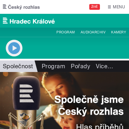
Přejít k hlavnímu obsahu
MENU
ŽIVĚ
PROGRAM
AUDIOARCHIV
KAMERY
Společnost
Program
Pořady
Více
…