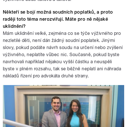
Někteří se bojí možná soudních poplatků, a proto
raději toto téma nerozviřují. Máte pro ně nějaké
uklidnění?
Mám uklidnění velké, zejména co se týče výživného pro
nezletilé děti, není dán žádný soudní poplatek. Jinými
slovy, pokud podáte návrh soudu na určení nebo zvýšení
výživného, neplatíte vůbec nic. Současně, pokud byste
navrhovali například nějakou vyšší částku a neuspěli
byste v plném rozsahu, tak se běžně neplatí ani náhrada
nákladů řízení pro advokáta druhé strany.