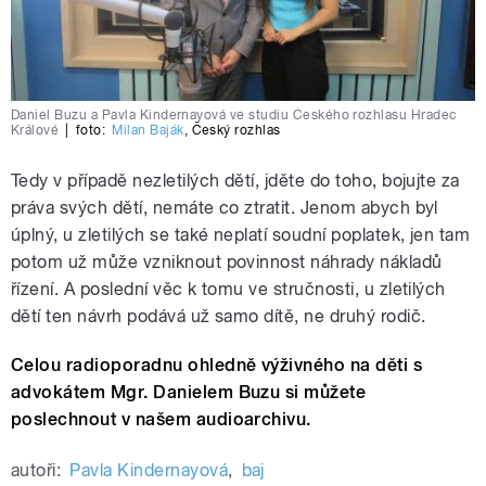
Daniel Buzu a Pavla Kindernayová ve studiu Českého rozhlasu Hradec
Králové
|
foto:
Milan Baják
,
Český rozhlas
Tedy v případě nezletilých dětí, jděte do toho, bojujte za
práva svých dětí, nemáte co ztratit. Jenom abych byl
úplný, u zletilých se také neplatí soudní poplatek, jen tam
potom už může vzniknout povinnost náhrady nákladů
řízení. A poslední věc k tomu ve stručnosti, u zletilých
dětí ten návrh podává už samo dítě, ne druhý rodič.
Celou radioporadnu ohledně výživného na děti s
advokátem Mgr. Danielem Buzu si můžete
poslechnout v našem audioarchivu.
autoři:
Pavla Kindernayová
,
baj