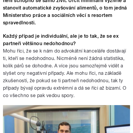
není schopno se samo živit. Určit minimální výživné a
stanovit automatické zvyšování alimentů, o tom jedná
Ministerstvo práce a sociálních věcí s resortem
spravedlnosti.
Každý případ je individuální, ale je to tak, že se ex
partneři většinou nedohodnou?
Mohu říci, že se k nám do advokátní kanceláře dostávají
ti, kteří se nedohodnou. Nicméně není žádná statistika,
kolik párů se dohodne. A více jsou samozřejmě vidět a
slyšet ony negativní případy. Ale mohu říci, na základě
zkušeností, že pokud se ti partneři nedohodnou, tak ty
případy bývají opravdu extrémní a dá se říci až bizarní. O
co všechno se pak vedou spory.