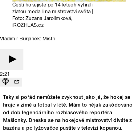
Čeští hokejisté po 14 letech vyhráli
zlatou medaili na mistrovství světa |
Foto: Zuzana Jarolímková,
iROZHLAS.cz
Vladimír Burjánek: Mistři
2:21
Taky si pořád nemůžete zvyknout jako já, že hokej se
hraje v zimě a fotbal v létě. Mám to nějak zakódováno
od dob legendárního rozhlasového reportéra
Mašlonky. Dneska se na hokejové mistrovství díváte z
bazénu a po lyžovačce pustíte v televizi kopanou.