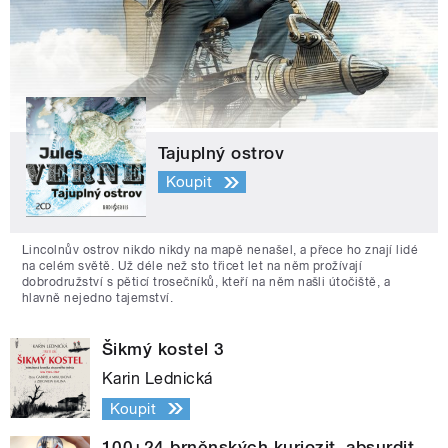
Tajuplný ostrov
Koupit
Lincolnův ostrov nikdo nikdy na mapě nenašel, a přece ho znají lidé
na celém světě. Už déle než sto třicet let na něm prožívají
dobrodružství s pěticí trosečníků, kteří na něm našli útočiště, a
hlavně nejedno tajemství.
Šikmý kostel 3
Karin Lednická
Koupit
100+24 brněnských kuriozit, absurdit