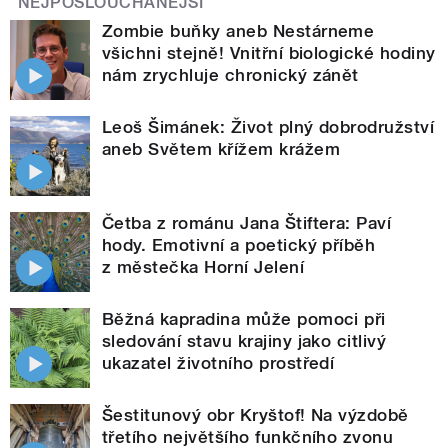
NEJPOSLOUCHANĚJŠÍ
Zombie buňky aneb Nestárneme
všichni stejně! Vnitřní biologické hodiny
nám zrychluje chronický zánět
Leoš Šimánek: Život plný dobrodružství
aneb Světem křížem krážem
Četba z románu Jana Štiftera: Paví
hody. Emotivní a poetický příběh
z městečka Horní Jelení
Běžná kapradina může pomoci při
sledování stavu krajiny jako citlivý
ukazatel životního prostředí
Šestitunový obr Kryštof! Na výzdobě
třetího největšího funkčního zvonu