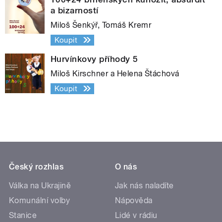
a bizarností
Miloš Šenkýř, Tomáš Kremr
Koupit
Hurvínkovy příhody 5
Miloš Kirschner a Helena Štáchová
Koupit
Český rozhlas
O nás
Válka na Ukrajině
Jak nás naladíte
Komunální volby
Nápověda
Stanice
Lidé v rádiu