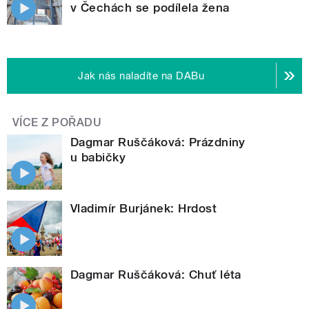
v Čechách se podílela žena
Jak nás naladíte na DABu
VÍCE Z POŘADU
Dagmar Ruščáková: Prázdniny
u babičky
Vladimír Burjánek: Hrdost
Dagmar Ruščáková: Chuť léta