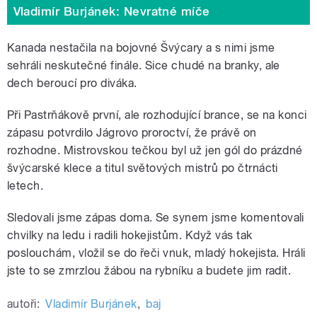
Vladimír Burjánek: Nevratné míče
Kanada nestačila na bojovné Švýcary a s nimi jsme
sehráli neskutečné finále. Sice chudé na branky, ale
dech beroucí pro diváka.
Při Pastrňákově první, ale rozhodující brance, se na konci
zápasu potvrdilo Jágrovo proroctví, že právě on
rozhodne. Mistrovskou tečkou byl už jen gól do prázdné
švýcarské klece a titul světových mistrů po čtrnácti
letech.
Sledovali jsme zápas doma. Se synem jsme komentovali
chvilky na ledu i radili hokejistům. Když vás tak
poslouchám, vložil se do řeči vnuk, mladý hokejista. Hráli
jste to se zmrzlou žábou na rybníku a budete jim radit.
autoři:
Vladimír Burjánek
,
baj