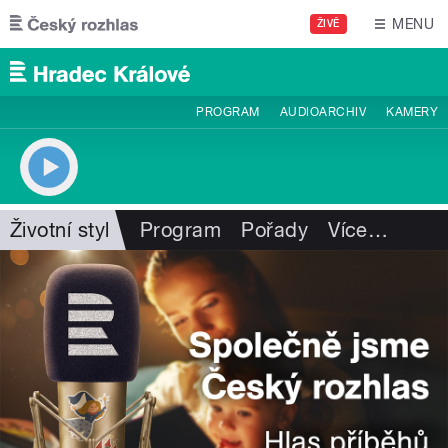
Přejít k hlavnímu obsahu
MENU
ŽIVĚ
PROGRAM
AUDIOARCHIV
KAMERY
Životní styl
Program
Pořady
Více
…