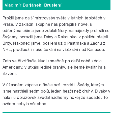
Vladimír Burjánek: Bruslení
Prožili jsme další mistrovství světa v letních teplotách v
Praze. V základní skupině nás potrápili Finové, s
odřenýma ušima jsme zdolali Nory, na nájezdy prohráli se
Švýcary, porazili jsme Dány a Rakousko, v poklidu přejeli
Brity. Nakonec jsme, posíleni už o Pastrňáka a Zachu z
NHL, prodloužili naše čekání na vítězství nad Kanadou.
Zato ve čtvrtfinále kluci konečně po delší době zdolali
Američany, v utkání jediné branky, ale herně kvalitním a
líbivém.
V úžasném zápase o finále naši rozdrtili Švédy, kterým
jsme nastříleli sedm gólů, jeden hezčí než druhý. Diváky v
hale i u obrazovek zvedal nádherný hokej ze sedadel. To
ovšem nebylo všechno.