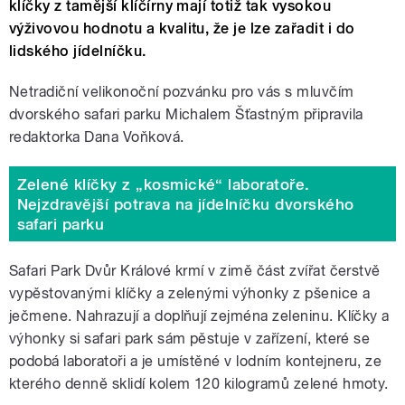
klíčky z tamější klíčírny mají totiž tak vysokou
výživovou hodnotu a kvalitu, že je lze zařadit i do
lidského jídelníčku.
Netradiční velikonoční pozvánku pro vás s mluvčím
dvorského safari parku Michalem Šťastným připravila
redaktorka Dana Voňková.
Zelené klíčky z „kosmické“ laboratoře.
Nejzdravější potrava na jídelníčku dvorského
safari parku
Safari Park Dvůr Králové krmí v zimě část zvířat čerstvě
vypěstovanými klíčky a zelenými výhonky z pšenice a
ječmene. Nahrazují a doplňují zejména zeleninu. Klíčky a
výhonky si safari park sám pěstuje v zařízení, které se
podobá laboratoři a je umístěné v lodním kontejneru, ze
kterého denně sklidí kolem 120 kilogramů zelené hmoty.