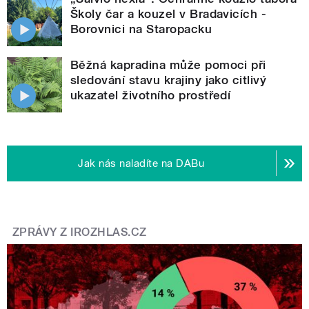
Školy čar a kouzel v Bradavicích -
Borovnici na Staropacku
Běžná kapradina může pomoci při
sledování stavu krajiny jako citlivý
ukazatel životního prostředí
Jak nás naladíte na DABu
ZPRÁVY Z IROZHLAS.CZ