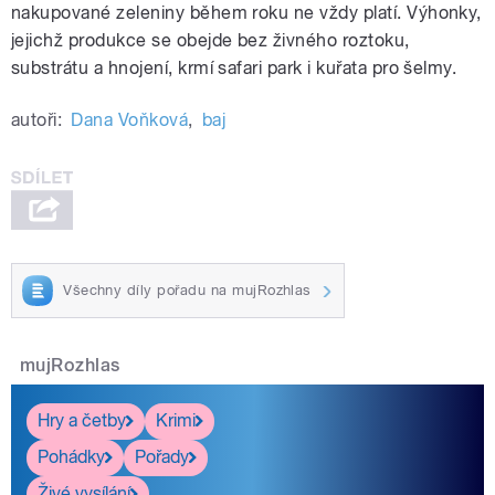
nakupované zeleniny během roku ne vždy platí. Výhonky,
jejichž produkce se obejde bez živného roztoku,
substrátu a hnojení, krmí safari park i kuřata pro šelmy.
autoři:
Dana Voňková
,
baj
Všechny díly pořadu na mujRozhlas
mujRozhlas
Hry a četby
Krimi
Pohádky
Pořady
Živé vysílání