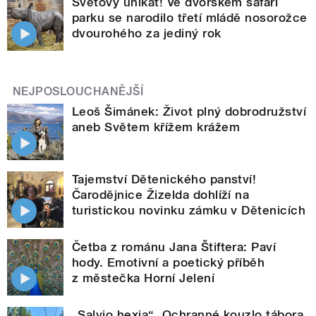
Světový unikát! Ve dvorském safari
parku se narodilo třetí mládě nosorožce
dvourohého za jediný rok
NEJPOSLOUCHANĚJŠÍ
Leoš Šimánek: Život plný dobrodružství
aneb Světem křížem krážem
Tajemství Dětenického panství!
Čarodějnice Žizelda dohlíží na
turistickou novinku zámku v Dětenicích
Četba z románu Jana Štiftera: Paví
hody. Emotivní a poetický příběh
z městečka Horní Jelení
„Salvio hexia“. Ochranné kouzlo tábora