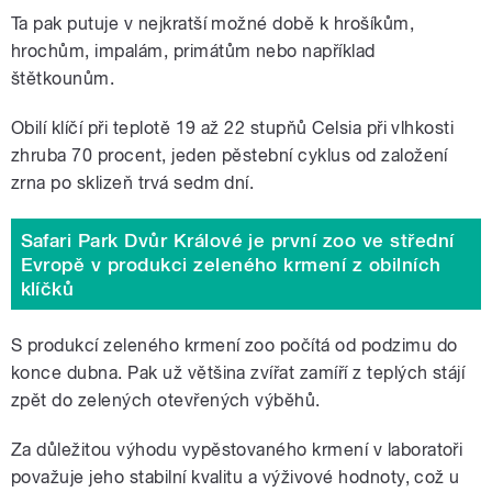
Ta pak putuje v nejkratší možné době k hrošíkům,
hrochům, impalám, primátům nebo například
štětkounům.
Obilí klíčí při teplotě 19 až 22 stupňů Celsia při vlhkosti
zhruba 70 procent, jeden pěstební cyklus od založení
zrna po sklizeň trvá sedm dní.
Safari Park Dvůr Králové je první zoo ve střední
Evropě v produkci zeleného krmení z obilních
klíčků
S produkcí zeleného krmení zoo počítá od podzimu do
konce dubna. Pak už většina zvířat zamíří z teplých stájí
zpět do zelených otevřených výběhů.
Za důležitou výhodu vypěstovaného krmení v laboratoři
považuje jeho stabilní kvalitu a výživové hodnoty, což u