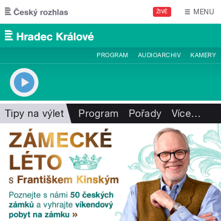
Přejít k hlavnímu obsahu
MENU
ŽIVĚ
PROGRAM
AUDIOARCHIV
KAMERY
Tipy na výlet
Program
Pořady
Více
…