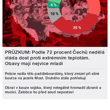
PRŮZKUM: Podle 72 procent Čechů nedělá
vláda dost proti extrémním teplotám.
Obavy mají nejvíce mladí
Policie našla tělo paddleboardisty, který zmizel při silné
bouřce na jezeře Most. Druhého stále pohřešují
Obrat v kauze vojáka, který nelegálně hromadil zbraně a
munici. Žalobce ho před soud nepostaví