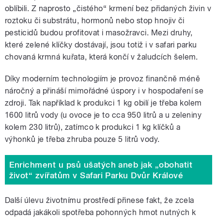
oblíbili. Z naprosto „čistého“ krmení bez přidaných živin v
roztoku či substrátu, hormonů nebo stop hnojiv či
pesticidů budou profitovat i masožravci. Mezi druhy,
které zelené klíčky dostávají, jsou totiž i v safari parku
chovaná krmná kuřata, která končí v žaludcích šelem.
Díky moderním technologiím je provoz finančně méně
náročný a přináší mimořádné úspory i v hospodaření se
zdroji. Tak například k produkci 1 kg obilí je třeba kolem
1600 litrů vody (u ovoce je to cca 950 litrů a u zeleniny
kolem 230 litrů), zatímco k produkci 1 kg klíčků a
výhonků je třeba zhruba pouze 5 litrů vody.
Enrichment u psů ušatých aneb jak „obohatit
život“ zvířatům v Safari Parku Dvůr Králové
Další úlevu životnímu prostředí přinese fakt, že zcela
odpadá jakákoli spotřeba pohonných hmot nutných k