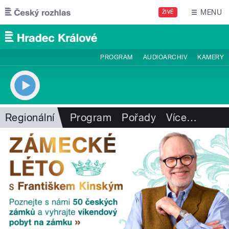
Přejít k hlavnímu obsahu
MENU
ŽIVĚ
PROGRAM
AUDIOARCHIV
KAMERY
Regionální
Program
Pořady
Více
…