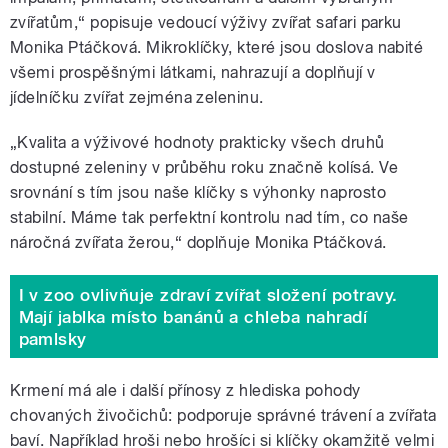
zvířatům,“ popisuje vedoucí výživy zvířat safari parku
Monika Ptáčková. Mikroklíčky, které jsou doslova nabité
všemi prospěšnými látkami, nahrazují a doplňují v
jídelníčku zvířat zejména zeleninu.
„Kvalita a výživové hodnoty prakticky všech druhů
dostupné zeleniny v průběhu roku značně kolísá. Ve
srovnání s tím jsou naše klíčky s výhonky naprosto
stabilní. Máme tak perfektní kontrolu nad tím, co naše
náročná zvířata žerou,“ doplňuje Monika Ptáčková.
I v zoo ovlivňuje zdraví zvířat složení potravy.
Mají jablka místo banánů a chleba nahradí
pamlsky
Krmení má ale i další přínosy z hlediska pohody
chovaných živočichů: podporuje správné trávení a zvířata
baví. Například hroši nebo hrošíci si klíčky okamžitě velmi