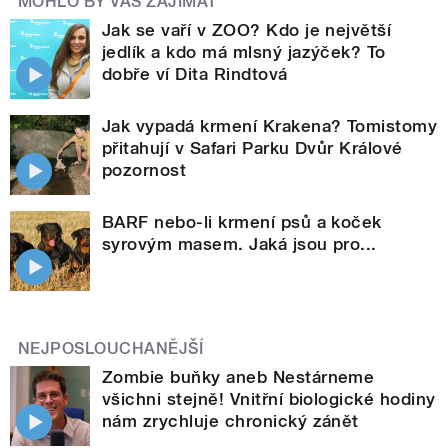
MOHLO BY VÁS ZAJÍMAT
Jak se vaří v ZOO? Kdo je největší
jedlík a kdo má mlsný jazýček? To
dobře ví Dita Rindtová
Jak vypadá krmení Krakena? Tomistomy
přitahují v Safari Parku Dvůr Králové
pozornost
BARF nebo-li krmení psů a koček
syrovým masem. Jaká jsou pro...
NEJPOSLOUCHANĚJŠÍ
Zombie buňky aneb Nestárneme
všichni stejně! Vnitřní biologické hodiny
nám zrychluje chronický zánět