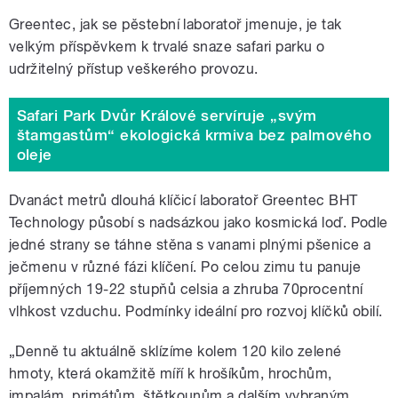
Greentec, jak se pěstební laboratoř jmenuje, je tak
velkým příspěvkem k trvalé snaze safari parku o
udržitelný přístup veškerého provozu.
Safari Park Dvůr Králové servíruje „svým
štamgastům“ ekologická krmiva bez palmového
oleje
Dvanáct metrů dlouhá klíčicí laboratoř Greentec BHT
Technology působí s nadsázkou jako kosmická loď. Podle
jedné strany se táhne stěna s vanami plnými pšenice a
ječmenu v různé fázi klíčení. Po celou zimu tu panuje
příjemných 19-22 stupňů celsia a zhruba 70procentní
vlhkost vzduchu. Podmínky ideální pro rozvoj klíčků obilí.
„Denně tu aktuálně sklízíme kolem 120 kilo zelené
hmoty, která okamžitě míří k hrošíkům, hrochům,
impalám, primátům, štětkounům a dalším vybraným