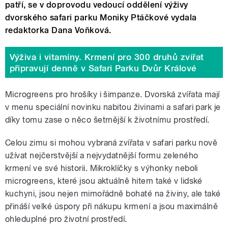
patří, se v doprovodu vedoucí oddělení výživy
dvorského safari parku Moniky Ptáčkové vydala
redaktorka Dana Voňková.
Výživa i vitamíny. Krmení pro 300 druhů zvířat
připravují denně v Safari Parku Dvůr Králové
Microgreens pro hrošíky i šimpanze. Dvorská zvířata mají
v menu speciální novinku nabitou živinami a safari park je
díky tomu zase o něco šetrnější k životnímu prostředí.
Celou zimu si mohou vybraná zvířata v safari parku nově
užívat nejčerstvější a nejvydatnější formu zeleného
krmení ve své historii. Mikroklíčky s výhonky neboli
microgreens, které jsou aktuálně hitem také v lidské
kuchyni, jsou nejen mimořádně bohaté na živiny, ale také
přináší velké úspory při nákupu krmení a jsou maximálně
ohleduplné pro životní prostředí.