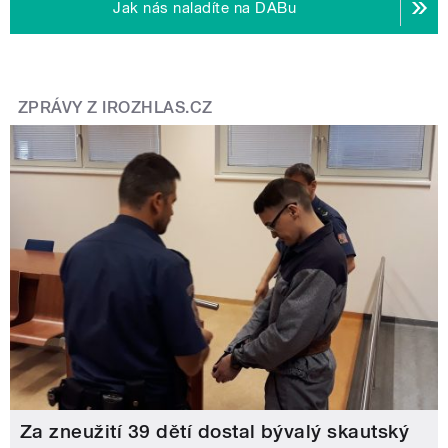
Jak nás naladíte na DABu
ZPRÁVY Z IROZHLAS.CZ
Za zneužití 39 dětí dostal bývalý skautský