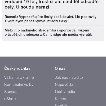
vedoucí 10 let, trest si ale nechtěl odsedět
celý. U soudu narazil
Rusnok: Vyprazdňují se limity zadlužování. Lití poptávky
z veřejných peněz vyvolá inflační tlaky
Mělo jít o nadaného akademika i sportovce. Tvrzení
o úspěších profesora z Cambridge ale média vyvrátila
Český rozhlas
O nás
Válka na Ukrajině
Jak nás naladíte
Komunální volby
Nápověda
Stanice
Lidé v rádiu
eShop
Kariéra
Kontakt