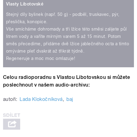
Vlasty Libotovské
Stejný díly bylinek (např. 50 g) - podběl, truskavec, pýr,
přeslička, konopice.
Vše smícháme dohromady a tři lžíce této směsi zalijete půl
litrem vody a vaříte mírným varem 5 až 15 minut. Potom
směs přecedíme, přidáme dvě lžíce jablečného octa a tímto
omýváme pleť dvakrát až třikrát týdně.
Regeneruje a moc moc omlazuje!
Celou radioporadnu s Vlastou Libotovskou si můžete
poslechnout v našem audio-archivu:
autoři:
Lada Klokočníková
,
baj