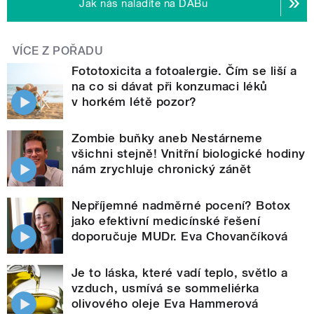
Jak nás naladíte na DABu
VÍCE Z POŘADU
Fototoxicita a fotoalergie. Čím se liší a
na co si dávat při konzumaci léků
v horkém létě pozor?
Zombie buňky aneb Nestárneme
všichni stejně! Vnitřní biologické hodiny
nám zrychluje chronický zánět
Nepříjemné nadměrné pocení? Botox
jako efektivní medicínské řešení
doporučuje MUDr. Eva Chovančíková
Je to láska, které vadí teplo, světlo a
vzduch, usmívá se sommeliérka
olivového oleje Eva Hammerová