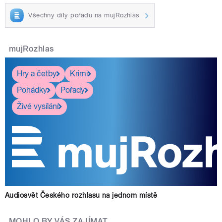
Všechny díly pořadu na mujRozhlas
mujRozhlas
Hry a četby
Krimi
Pohádky
Pořady
Živé vysílání
Audiosvět Českého rozhlasu na jednom místě
MOHLO BY VÁS ZAJÍMAT