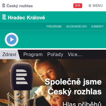
Přejít k hlavnímu obsahu
MENU
ŽIVĚ
PROGRAM
AUDIOARCHIV
KAMERY
Zdraví
Program
Pořady
Více
…