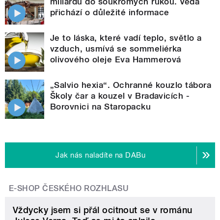
miliardu do soukromých rukou. Věda
přichází o důležité informace
Je to láska, které vadí teplo, světlo a
vzduch, usmívá se sommeliérka
olivového oleje Eva Hammerová
„Salvio hexia“. Ochranné kouzlo tábora
Školy čar a kouzel v Bradavicích -
Borovnici na Staropacku
Jak nás naladíte na DABu
E-SHOP ČESKÉHO ROZHLASU
Vždycky jsem si přál ocitnout se v románu