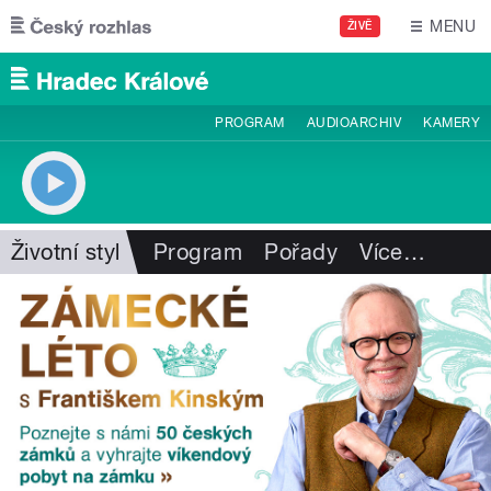
Přejít k hlavnímu obsahu
MENU
ŽIVĚ
PROGRAM
AUDIOARCHIV
KAMERY
Životní styl
Program
Pořady
Více
…