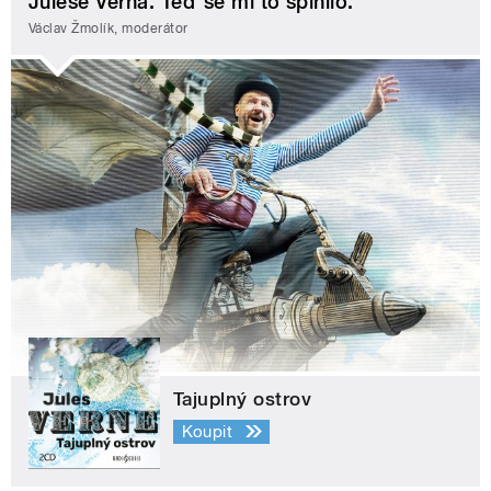
Julese Verna. Teď se mi to splnilo.
Václav Žmolík, moderátor
Tajuplný ostrov
Koupit