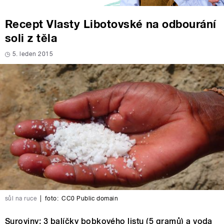
Recept Vlasty Libotovské na odbourání
soli z těla
5. leden 2015
sůl na ruce
|
foto:
CC0 Public domain
Suroviny: 3 balíčky bobkového listu (5 gramů) a voda