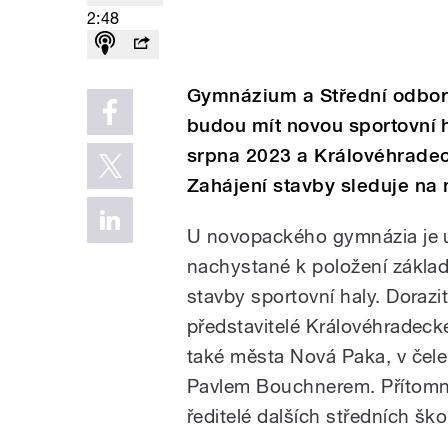
2:48
Gymnázium a Střední odbor
budou mít novou sportovní h
srpna 2023 a Královéhradeck
Zahájení stavby sleduje na 
U novopackého gymnázia je 
nachystané k položení zákla
stavby sportovní haly. Dorazit
představitelé Královéhradeck
také města Nová Paka, v čele
Pavlem Bouchnerem. Přítomn
ředitelé dalších středních ško