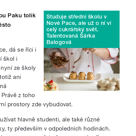
ou Paku tolik
Studuje střední školu v
Nové Pace, ale už o ní ví
ěsto
celý cukrářský svět.
Talentovaná Šárka
Balogová
, dá se říci i
 škol i
ž nyní ze školy
totiž ani
emá
 Právě z toho
ní prostory zde vybudovat.
žívat hlavně studenti, ale také různé
ky, ty především v odpoledních hodinách.