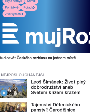
Hry a četby
Krimi
Pohádky
Pořady
Živé vysílání
Audiosvět Českého rozhlasu na jednom místě
NEJPOSLOUCHANĚJŠÍ
Leoš Šimánek: Život plný
dobrodružství aneb
Světem křížem krážem
Tajemství Dětenického
panství! Čarodějnice