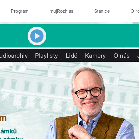
Program
mujRozhlas
Stanice
O r
udioarchiv
Playlisty
Lidé
Kamery
O nás