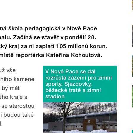
ná škola pedagogická v Nové Pace
alu. Začíná se stavět v pondělí 28.
ý kraj za ni zaplatí 105 milionů korun.
místě reportérka Kateřina Kohoutová.
už vše
V Nové Pace se dál
rozrůstá zázemí pro zimní
dního kamene
sporty. Sjezdovky,
 by měli
běžecké tratě a zimní
stadion
ého kraje a
 se starostou
i budou také
l.