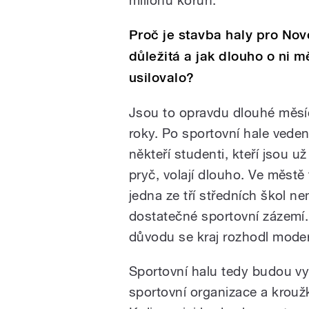
milionů korun.
Proč je stavba haly pro Nov
důležitá a jak dlouho o ni m
usilovalo?
Jsou to opravdu dlouhé měsíce
roky. Po sportovní hale vedení
někteří studenti, kteří jsou u
pryč, volají dlouho. Ve městě 
jedna ze tří středních škol n
dostatečné sportovní zázemí.
důvodu se kraj rozhodl moder
Sportovní halu tedy budou vyu
sportovní organizace a krouž