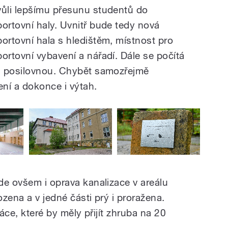
vůli lepšímu přesunu studentů do
portovní haly. Uvnitř bude tedy nová
portovní hala s hledištěm, místnost pro
portovní vybavení a nářadí. Dále se počítá
a posilovnou. Chybět samozřejmě
ení a dokonce i výtah.
de ovšem i oprava kanalizace v areálu
ozena a v jedné části prý i proražena.
ráce, které by měly přijít zhruba na 20