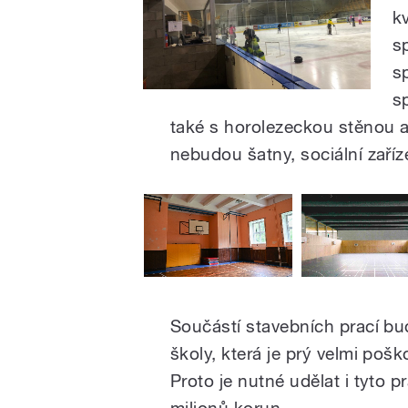
k
s
s
s
také s horolezeckou stěnou 
nebudou šatny, sociální zaříz
Součástí stavebních prací bu
školy, která je prý velmi pošk
Proto je nutné udělat i tyto p