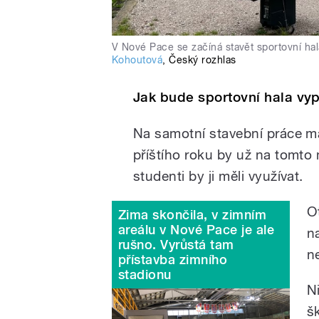
V Nové Pace se začíná stavět sportovní hal
Kohoutová
,
Český rozhlas
Jak bude sportovní hala vy
Na samotní stavební práce m
příštího roku by už na tomto 
studenti by ji měli využívat.
O
Zima skončila, v zimním
areálu v Nové Pace je ale
na
rušno. Vyrůstá tam
n
přístavba zimního
stadionu
N
š