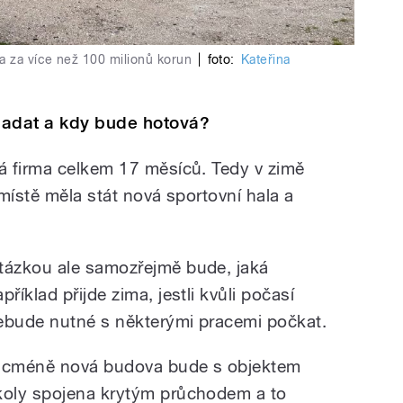
a za více než 100 milionů korun
|
foto:
Kateřina
padat a kdy bude hotová?
á firma celkem 17 měsíců. Tedy v zimě
místě měla stát nová sportovní hala a
tázkou ale samozřejmě bude, jaká
příklad přijde zima, jestli kvůli počasí
ebude nutné s některými pracemi počkat.
icméně nová budova bude s objektem
koly spojena krytým průchodem a to