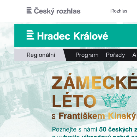
Přejít k hlavnímu obsahu
iRozhlas
Regionální
Program
Pořady
A