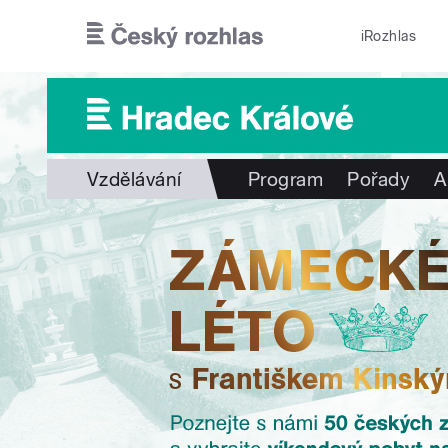
Přejít k hlavnímu obsahu
iRozhlas
Vzdělávání
Program
Pořady
A