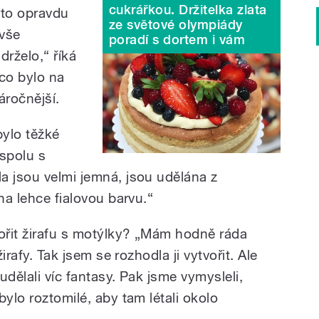
cukrářkou. Držitelka zlata
a to opravdu
ze světové olympiády
 vše
poradí s dortem i vám
rželo,“ říká
 co bylo na
ročnější.
ylo těžké
 spolu s
a jsou velmi jemná, jsou udělána z
na lehce fialovou barvu.
“
vořit žirafu s motýlky? „Mám hodně ráda
žirafy. Tak jsem se rozhodla ji vytvořit. Ale
 udělali víc fantasy. Pak jsme vymysleli,
bylo roztomilé, aby tam létali okolo