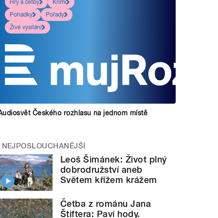
Hry a četby
Krimi
Pohádky
Pořady
Živé vysílání
Audiosvět Českého rozhlasu na jednom místě
NEJPOSLOUCHANĚJŠÍ
Leoš Šimánek: Život plný
dobrodružství aneb
Světem křížem krážem
Četba z románu Jana
Štiftera: Paví hody.