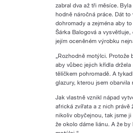
zabral dva až tři měsíce. Byl
hodně náročná práce. Dát to
dohromady a zejména aby to d
Šárka Balogová a vysvětluje,
jejím oceněném výrobku nejná
„Rozhodně motýlci. Protože b
aby vůbec jejich křídla držela
tělíčkem pohromadě. A tykadl
glazury, kterou jsem obarvila 
Jak vlastně vznikl nápad vyt
africká zvířata a z nich právě 
nikoliv obyčejnou, tak jsme ji
že okolo dáme liánu. A že by 
motýlci.
“