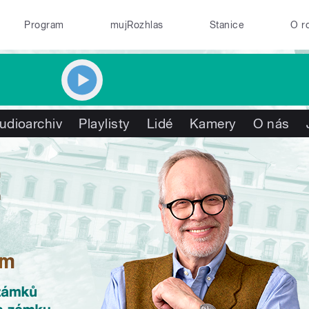
Program
mujRozhlas
Stanice
O r
udioarchiv
Playlisty
Lidé
Kamery
O nás