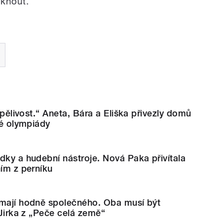
iknout.
trpělivost.“ Aneta, Bára a Eliška přivezly domů
ké olympiády
dky a hudební nástroje. Nová Paka přivítala
ním z perníku
 mají hodně společného. Oba musí být
 Jirka z „Peče celá země“