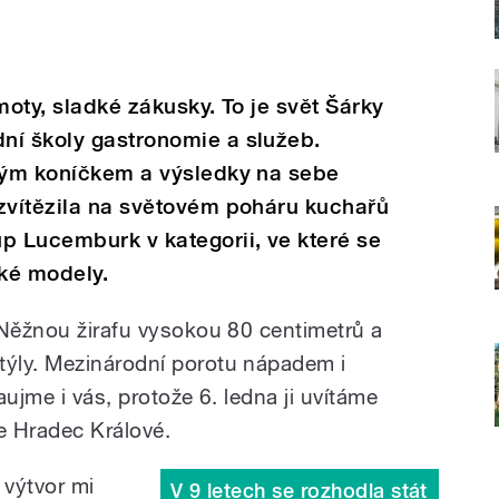
moty, sladké zákusky. To je svět Šárky
ní školy gastronomie a služeb.
lkým koníčkem a výsledky na sebe
 zvítězila na světovém poháru kuchařů
p Lucemburk v kategorii, ve které se
ké modely.
 Něžnou žirafu vysokou 80 centimetrů a
ýly. Mezinárodní porotu nápadem i
ujme i vás, protože 6. ledna ji uvítáme
e Hradec Králové.
n výtvor mi
V 9 letech se rozhodla stát