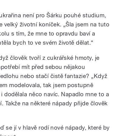
ukrařina není pro Šárku pouhé studium,
le velký životní koníček. „Šla jsem na tuto
kolu s tím, že mne to opravdu baví a
htěla bych to ve svém životě dělat.
“
dyž člověk tvoří z cukrářské hmoty, je
apotřebí mít před sebou nějakou
ředlohu nebo stačí čistě fantazie? „Když
sem modelovala, tak jsem postupně
 i dodělala něco navíc. Napadlo mne to a
čí. Takže na některé nápady přijde člověk
ď se jí v hlavě rodí nové nápady, které by