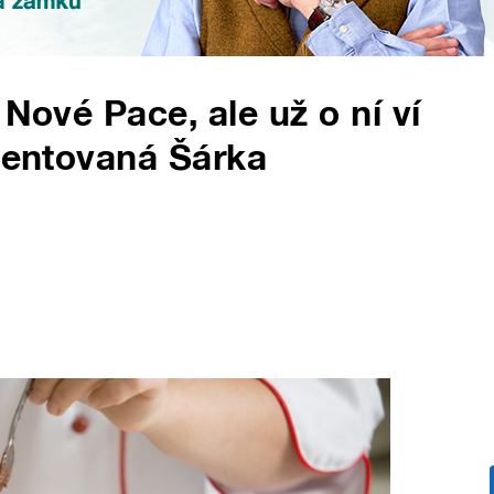
 Nové Pace, ale už o ní ví
alentovaná Šárka