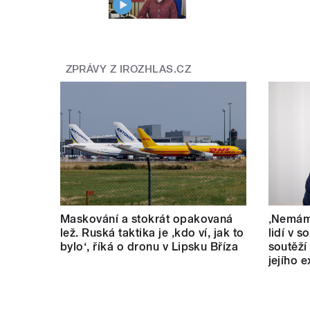
ZPRÁVY Z IROZHLAS.CZ
Maskování a stokrát opakovaná
‚Nemám 
lež. Ruská taktika je ‚kdo ví, jak to
lidí v s
bylo‘, říká o dronu v Lipsku Bříza
soutěží
jejího 