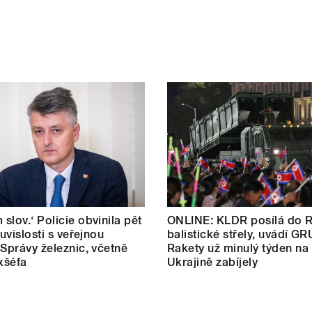
slov.‘ Policie obvinila pět
ONLINE: KLDR posílá do 
ouvislosti s veřejnou
balistické střely, uvádí GR
 Správy železnic, včetně
Rakety už minulý týden na
exšéfa
Ukrajině zabíjely