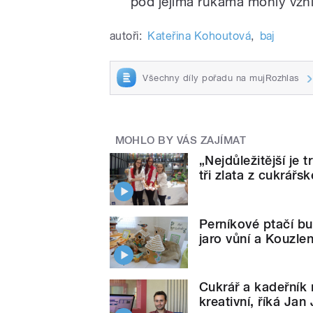
pod jejíma rukama mohly vzn
autoři:
Kateřina Kohoutová
,
baj
Všechny díly pořadu na mujRozhlas
MOHLO BY VÁS ZAJÍMAT
„Nejdůležitější je 
tři zlata z cukrářs
Perníkové ptačí bu
jaro vůní a Kouzle
Cukrář a kadeřník
kreativní, říká Jan