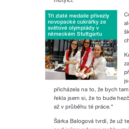
C
Tři zlaté medaile přivezly
novopacké cukrářky ze
a
světové olympiády v
š
německém Stuttgartu
c
K
z
p
j
přicházela na to, že bych tam
řekla jsem si, že to bude hez
až v průběhu té práce.
“
Šárka Balogová tvrdí, že už te