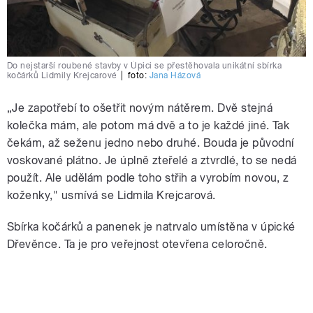
Do nejstarší roubené stavby v Úpici se přestěhovala unikátní sbírka
kočárků Lidmily Krejcarové
|
foto:
Jana Házová
„Je zapotřebí to ošetřit novým nátěrem. Dvě stejná
kolečka mám, ale potom má dvě a to je každé jiné. Tak
čekám, až seženu jedno nebo druhé. Bouda je původní
voskované plátno. Je úplně zteřelé a ztvrdlé, to se nedá
použít. Ale udělám podle toho střih a vyrobím novou, z
koženky," usmívá se Lidmila Krejcarová.
Sbírka kočárků a panenek je natrvalo umístěna v úpické
Dřevěnce. Ta je pro veřejnost otevřena celoročně.