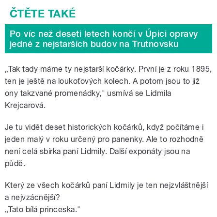
Po víc než deseti letech končí v Úpici opravy
jedné z nejstarších budov na Trutnovsku
„Tak tady máme ty nejstarší kočárky. První je z roku 1895,
ten je ještě na loukoťových kolech. A potom jsou to již
ony takzvané promenádky," usmívá se Lidmila
Krejcarová.
Je tu vidět deset historických kočárků, když počítáme i
jeden malý v roku určený pro panenky. Ale to rozhodně
není celá sbírka paní Lidmily. Další exponáty jsou na
půdě.
Který ze všech kočárků paní Lidmily je ten nejzvláštnější
a nejvzácnější?
„Tato bílá princeska."