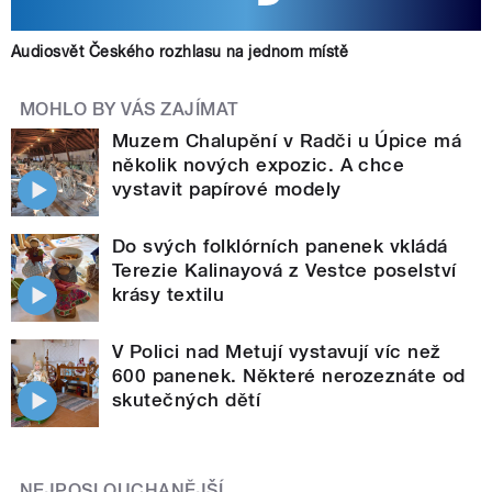
Audiosvět Českého rozhlasu na jednom místě
MOHLO BY VÁS ZAJÍMAT
Muzem Chalupění v Radči u Úpice má
několik nových expozic. A chce
vystavit papírové modely
Do svých folklórních panenek vkládá
Terezie Kalinayová z Vestce poselství
krásy textilu
V Polici nad Metují vystavují víc než
600 panenek. Některé nerozeznáte od
skutečných dětí
NEJPOSLOUCHANĚJŠÍ