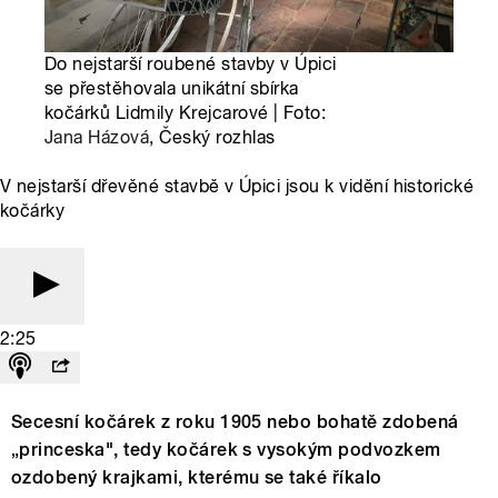
Do nejstarší roubené stavby v Úpici
se přestěhovala unikátní sbírka
kočárků Lidmily Krejcarové | Foto:
Jana Házová
, Český rozhlas
V nejstarší dřevěné stavbě v Úpici jsou k vidění historické
kočárky
2:25
Secesní kočárek z roku 1905 nebo bohatě zdobená
„princeska", tedy kočárek s vysokým podvozkem
ozdobený krajkami, kterému se také říkalo