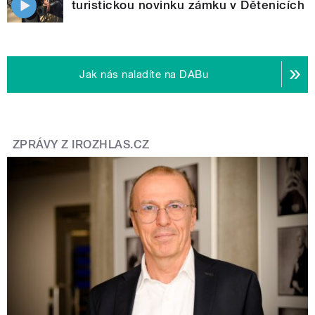
turistickou novinku zámku v Dětenicích
Jak nás naladíte na DABu
ZPRÁVY Z IROZHLAS.CZ