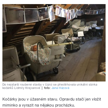
Do nejstarší roubené stavby v Úpici se přestěhovala unikátní sbírka
kočárků Lidmily Krejcarové
|
foto:
Jana Házová
Kočárky jsou v úžasném stavu. Opravdu stačí jen vložit
miminko a vyrazit na nějakou procházku.