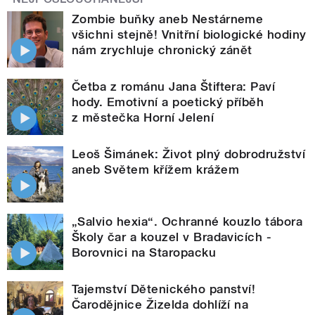
Zombie buňky aneb Nestárneme
všichni stejně! Vnitřní biologické hodiny
nám zrychluje chronický zánět
Četba z románu Jana Štiftera: Paví
hody. Emotivní a poetický příběh
z městečka Horní Jelení
Leoš Šimánek: Život plný dobrodružství
aneb Světem křížem krážem
„Salvio hexia“. Ochranné kouzlo tábora
Školy čar a kouzel v Bradavicích -
Borovnici na Staropacku
Tajemství Dětenického panství!
Čarodějnice Žizelda dohlíží na