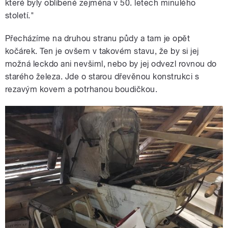
které byly oblíbené zejména v 50. letech minulého
století."
Přecházíme na druhou stranu půdy a tam je opět
kočárek. Ten je ovšem v takovém stavu, že by si jej
možná leckdo ani nevšiml, nebo by jej odvezl rovnou do
starého železa. Jde o starou dřevěnou konstrukci s
rezavým kovem a potrhanou boudičkou.