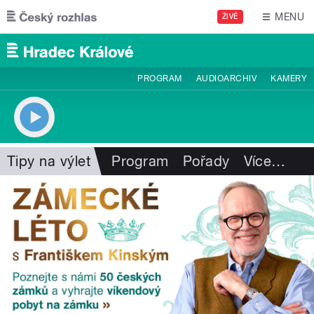
Přejít k hlavnímu obsahu
MENU
ŽIVĚ
PROGRAM
AUDIOARCHIV
KAMERY
Tipy na výlet
Program
Pořady
Více
…