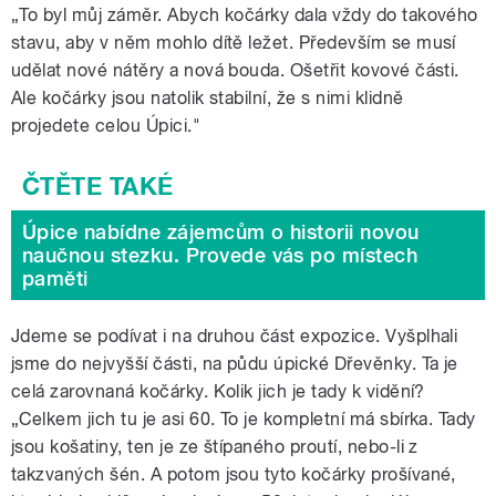
„To byl můj záměr. Abych kočárky dala vždy do takového
stavu, aby v něm mohlo dítě ležet. Především se musí
udělat nové nátěry a nová bouda. Ošetřit kovové části.
Ale kočárky jsou natolik stabilní, že s nimi klidně
projedete celou Úpici."
Úpice nabídne zájemcům o historii novou
naučnou stezku. Provede vás po místech
paměti
Jdeme se podívat i na druhou část expozice. Vyšplhali
jsme do nejvyšší části, na půdu úpické Dřevěnky. Ta je
celá zarovnaná kočárky. Kolik jich je tady k vidění?
„Celkem jich tu je asi 60. To je kompletní má sbírka. Tady
jsou košatiny, ten je ze štípaného proutí, nebo-li z
takzvaných šén. A potom jsou tyto kočárky prošívané,