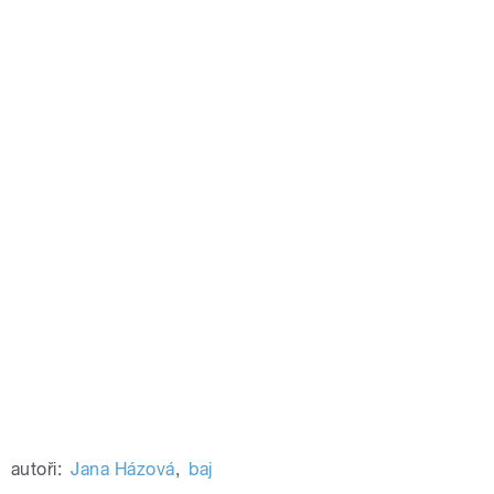
autoři:
Jana Házová
,
baj