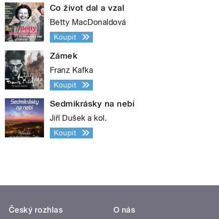
Co život dal a vzal
Betty MacDonaldová
Koupit
Zámek
Franz Kafka
Koupit
Sedmikrásky na nebi
Jiří Dušek a kol.
Koupit
Český rozhlas
O nás