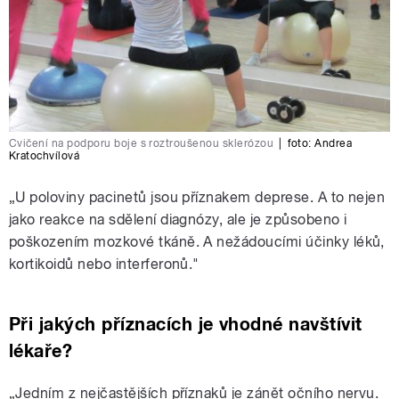
Cvičení na podporu boje s roztroušenou sklerózou
|
foto:
Andrea
Kratochvílová
„U poloviny pacinetů jsou příznakem deprese. A to nejen
jako reakce na sdělení diagnózy, ale je způsobeno i
poškozením mozkové tkáně. A nežádoucími účinky léků,
kortikoidů nebo interferonů."
Při jakých příznacích je vhodné navštívit
lékaře?
„Jedním z nejčastějších příznaků je zánět očního nervu.