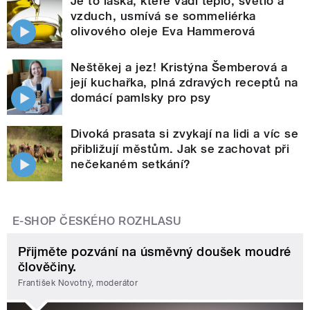
Je to láska, které vadí teplo, světlo a
vzduch, usmívá se sommeliérka
olivového oleje Eva Hammerová
Neštěkej a jez! Kristýna Šemberová a
její kuchařka, plná zdravých receptů na
domácí pamlsky pro psy
Divoká prasata si zvykají na lidi a víc se
přibližují městům. Jak se zachovat při
nečekaném setkání?
E-SHOP ČESKÉHO ROZHLASU
Přijměte pozvání na úsměvný doušek moudré
člověčiny.
František Novotný, moderátor