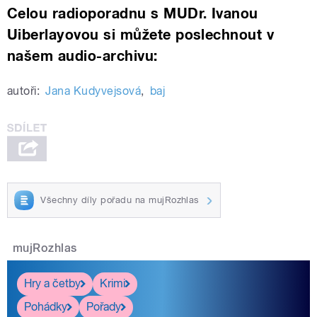
Celou radioporadnu s MUDr. Ivanou
Uiberlayovou si můžete poslechnout v
našem audio-archivu:
autoři:
Jana Kudyvejsová
,
baj
Všechny díly pořadu na mujRozhlas
mujRozhlas
Hry a četby
Krimi
Pohádky
Pořady