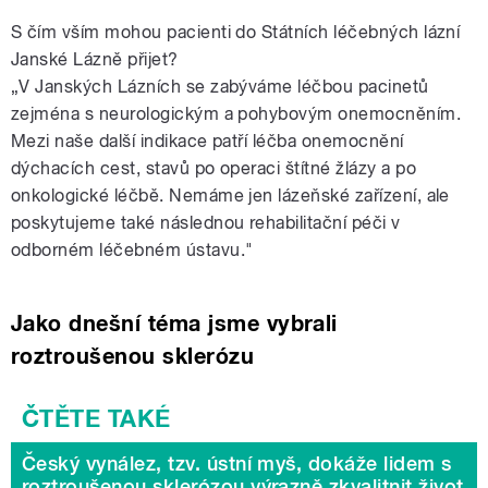
S čím vším mohou pacienti do Státních léčebných lázní
Janské Lázně přijet?
„V Janských Lázních se zabýváme léčbou pacinetů
zejména s neurologickým a pohybovým onemocněním.
Mezi naše další indikace patří léčba onemocnění
dýchacích cest, stavů po operaci štítné žlázy a po
onkologické léčbě. Nemáme jen lázeňské zařízení, ale
poskytujeme také následnou rehabilitační péči v
odborném léčebném ústavu."
Jako dnešní téma jsme vybrali
roztroušenou sklerózu
Český vynález, tzv. ústní myš, dokáže lidem s
roztroušenou sklerózou výrazně zkvalitnit život