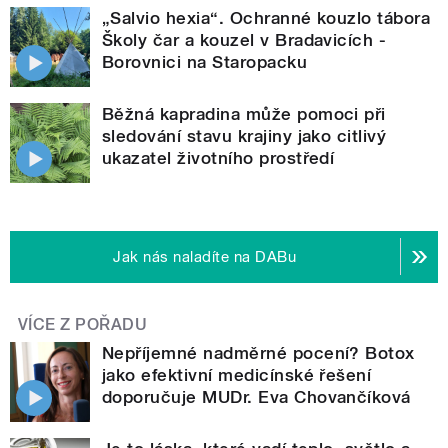
„Salvio hexia“. Ochranné kouzlo tábora
Školy čar a kouzel v Bradavicích -
Borovnici na Staropacku
Běžná kapradina může pomoci při
sledování stavu krajiny jako citlivý
ukazatel životního prostředí
Jak nás naladíte na DABu
VÍCE Z POŘADU
Nepříjemné nadměrné pocení? Botox
jako efektivní medicínské řešení
doporučuje MUDr. Eva Chovančíková