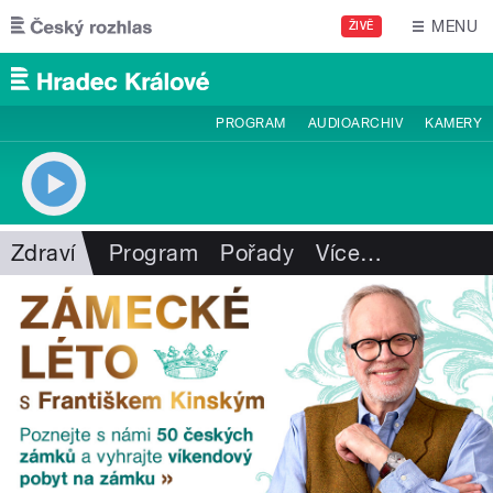
Přejít k hlavnímu obsahu
MENU
ŽIVĚ
PROGRAM
AUDIOARCHIV
KAMERY
Zdraví
Program
Pořady
Více
…