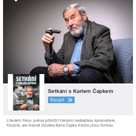
Setkání s Karlem Čapkem
Koupit
Literární fikce, pokus přiblížit literární nadsázkou spisovatele,
filozofa, ale hlavně člověka Karla Čapka trochu jinou formou.