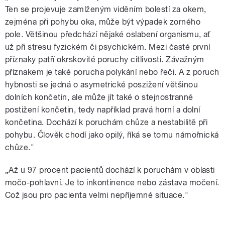
Ten se projevuje zamlženým viděním bolestí za okem,
zejména při pohybu oka, může být výpadek zorného
pole. Většinou předchází nějaké oslabení organismu, ať
už při stresu fyzickém či psychickém. Mezi časté první
příznaky patří okrskovité poruchy citlivosti. Závažným
příznakem je také porucha polykání nebo řeči. A z poruch
hybnosti se jedná o asymetrické poszižení většinou
dolních končetin, ale může jít také o stejnostranné
postižení končetin, tedy například pravá horní a dolní
končetina. Dochází k poruchám chůze a nestabilitě při
pohybu. Člověk chodí jako opilý, říká se tomu námořnická
chůze."
„Až u 97 procent pacientů dochází k poruchám v oblasti
močo-pohlavní. Je to inkontinence nebo zástava močení.
Což jsou pro pacienta velmi nepříjemné situace."