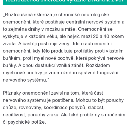
„Roztroušená skleróza je chronické neurologické
onemocnění, které postihuje centrální nervový systém a
to zejména dráhy v mozku a míše. Onemocnění se
vyskytuje v každém věku, ale nejvíc mezi 20 a 40 rokem
života. A častěji postihuje ženy. Jde o autoimunitní
onemocnění, kdy tělo produkuje protilátky proti vlastním
buňkám, proti myelinové pochvě, která pokrývá nervové
buňky. A onou destrukcí vzniká zánět. Rozkladem
myelinové pochvy je znemožněno správné fungování
nervového systému."
Příznaky onemocnění zavisí na tom, která část
nervového systému je postižena. Mohou to být poruchy
chůze, rovnováhy, koordinace pohybů, slabost,
necitlivost, poruchy zraku. Ale také problémy s močením
či psychické potíže.