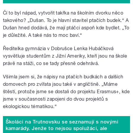
Čí to byl nápad, vytvořit takřka na školním dvorku něco
takového? „Dušan. To je hlavní stavitel ptačích budek.
“
A
Dušan hned dodává, že mají ptáčci aspoň kde bydlet. „To
je důležité. A také nás to moc baví.
“
Ředitelka gymnázia v Dobrušce Lenka Hubáčková
vysvětluje studentům z Jižní Ameriky, kteří jsou na škole
právě na stáži, co se tady přesně odehrává.
Všimla jsem si, že nápisy na ptačích budkách a dalších
domovech pro zvířata jsou také v angličtině. „Máme
štěstí, protože jsme se dostali do projektu Erasmus+, kde
jsme v současnosti zapojeni do dvou projektů s
ekologickou tématikou.
“
Školáci na Trutnovsku se seznamují s novými
kamarády. Jenže to nejsou spolužáci, ale