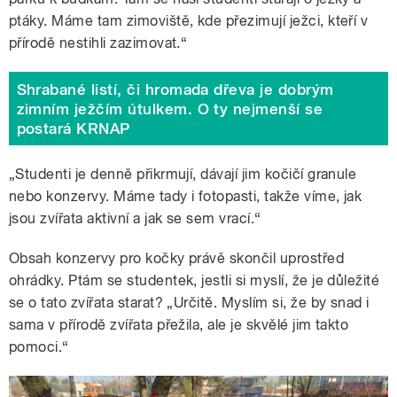
ptáky. Máme tam zimoviště, kde přezimují ježci, kteří v
přírodě nestihli zazimovat.“
Shrabané listí, či hromada dřeva je dobrým
zimním ježčím útulkem. O ty nejmenší se
postará KRNAP
„Studenti je denně přikrmují, dávají jim kočičí granule
nebo konzervy. Máme tady i fotopasti, takže víme, jak
jsou zvířata aktivní a jak se sem vrací.
“
Obsah konzervy pro kočky právě skončil uprostřed
ohrádky. Ptám se studentek, jestli si myslí, že je důležité
se o tato zvířata starat? „Určitě. Myslím si, že by snad i
sama v přírodě zvířata přežila, ale je skvělé jim takto
pomoci.
“