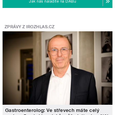
Jak nás naladíte na DABu
ZPRÁVY Z IROZHLAS.CZ
Gastroenterolog: Ve střevech máte celý