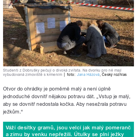
Studenti z Dobrušky pečují o divoká zvířata. Na dvorku pro ně mají
vybudovaná zimoviště s krmením
|
foto:
Jana Házová
,
Český rozhlas
Otvor do ohrádky je poměrně malý a není úplně
jednoduché dovnitř nějakou potravu dát. „Vstup je malý,
aby se dovnitř nedostala kočka. Aby nesežrala potravu
ježkům.
“
Váží desítky gramů, jsou velcí jak malý pomeranč
a zimu by venku nepřežili. Útulky se plní ježky