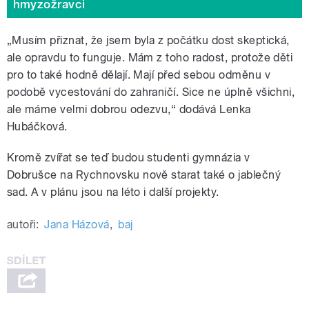
hmyzožravci
„Musím přiznat, že jsem byla z počátku dost skeptická,
ale opravdu to funguje. Mám z toho radost, protože děti
pro to také hodně dělají. Mají před sebou odměnu v
podobě vycestování do zahraničí. Sice ne úplně všichni,
ale máme velmi dobrou odezvu,
“
dodává Lenka
Hubáčková.
Kromě zvířat se teď budou studenti gymnázia v
Dobrušce na Rychnovsku nově starat také o jablečný
sad. A v plánu jsou na léto i další projekty.
autoři:
Jana Házová
,
baj