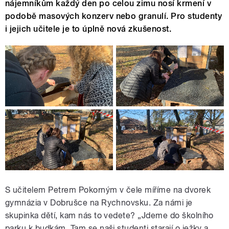
nájemníkům každý den po celou zimu nosí krmení v
podobě masových konzerv nebo granulí. Pro studenty
i jejich učitele je to úplně nová zkušenost.
S učitelem Petrem Pokorným v čele míříme na dvorek
gymnázia v Dobrušce na Rychnovsku. Za námi je
skupinka dětí, kam nás to vedete? „Jdeme do školního
parku k budkám. Tam se naši studenti starají o ježky a