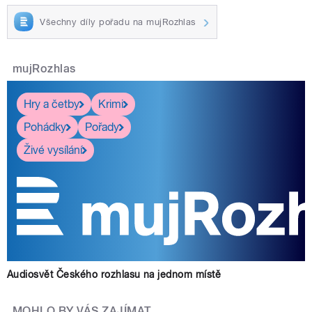
Všechny díly pořadu na mujRozhlas
mujRozhlas
Hry a četby
Krimi
Pohádky
Pořady
Živé vysílání
Audiosvět Českého rozhlasu na jednom místě
MOHLO BY VÁS ZAJÍMAT