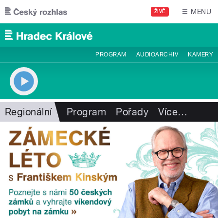
Přejít k hlavnímu obsahu
MENU
ŽIVĚ
PROGRAM
AUDIOARCHIV
KAMERY
Regionální
Program
Pořady
Více
…