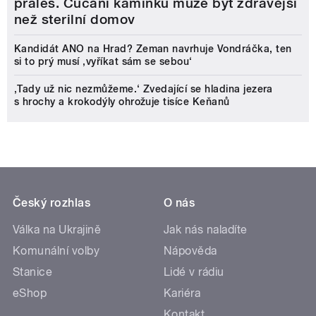
prales. Cucání kamínků může být zdravější
než sterilní domov
Kandidát ANO na Hrad? Zeman navrhuje Vondráčka, ten
si to prý musí ‚vyříkat sám se sebou‘
‚Tady už nic nezmůžeme.‘ Zvedající se hladina jezera
s hrochy a krokodýly ohrožuje tisíce Keňanů
Český rozhlas
O nás
Válka na Ukrajině
Jak nás naladíte
Komunální volby
Nápověda
Stanice
Lidé v rádiu
eShop
Kariéra
Kontakt