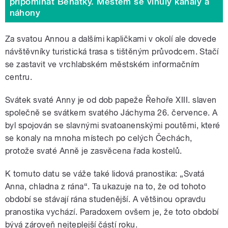
připomínat Benátky. Městem se vinuly kanály a
náhony
Za svatou Annou a dalšími kapličkami v okolí ale dovede
návštěvníky turistická trasa s tištěným průvodcem. Stačí
se zastavit ve vrchlabském městském informačním
centru.
Svátek svaté Anny je od dob papeže Řehoře XIII. slaven
společně se svátkem svatého Jáchyma 26. července. A
byl spojován se slavnými svatoanenskými poutěmi, které
se konaly na mnoha místech po celých Čechách,
protože svaté Anně je zasvěcena řada kostelů.
K tomuto datu se váže také lidová pranostika: „Svatá
Anna, chladna z rána“. Ta ukazuje na to, že od tohoto
období se stávají rána studenější. A většinou opravdu
pranostika vychází. Paradoxem ovšem je, že toto období
bývá zároveň nejteplejší částí roku.