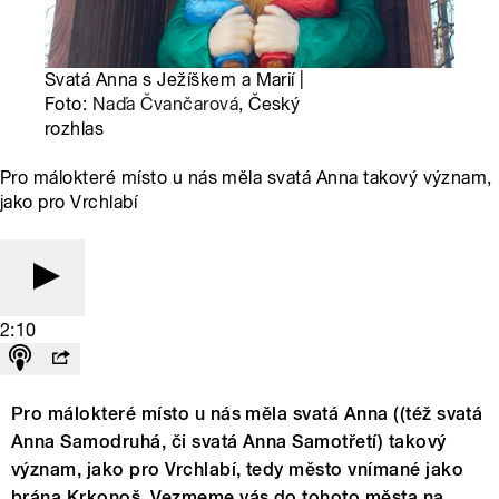
Svatá Anna s Ježíškem a Marií |
Foto:
Naďa Čvančarová
, Český
rozhlas
Pro málokteré místo u nás měla svatá Anna takový význam,
jako pro Vrchlabí
2:10
Pro málokteré místo u nás měla svatá Anna ((též svatá
Anna Samodruhá, či svatá Anna Samotřetí) takový
význam, jako pro Vrchlabí, tedy město vnímané jako
brána Krkonoš. Vezmeme vás do tohoto města na