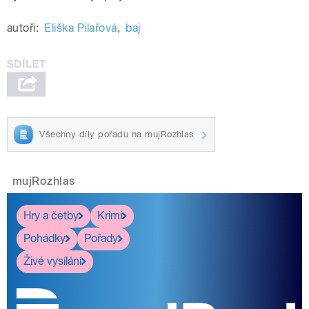
autoři:
Eliška Pilařová
,
baj
Všechny díly pořadu na mujRozhlas
mujRozhlas
Hry a četby
Krimi
Pohádky
Pořady
Živé vysílání