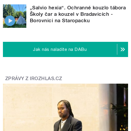
„Salvio hexia“. Ochranné kouzlo tábora
Školy čar a kouzel v Bradavicích -
Borovnici na Staropacku
Jak nás naladíte na DABu
ZPRÁVY Z IROZHLAS.CZ