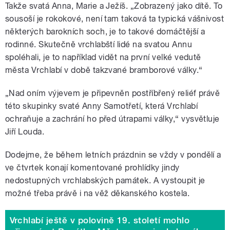
Takže svatá Anna, Marie a Ježíš. „Zobrazený jako dítě. To
sousoší je rokokové, není tam taková ta typická vášnivost
některých barokních soch, je to takové domáčtější a
rodinné. Skutečně vrchlabští lidé na svatou Annu
spoléhali, je to například vidět na první velké vedutě
města Vrchlabí v době takzvané bramborové války.
“
„Nad oním výjevem je připevněn postříbřený reliéf právě
této skupinky svaté Anny Samotřetí, která Vrchlabí
ochraňuje a zachrání ho před útrapami války,“ vysvětluje
Jiří Louda.
Dodejme, že během letních prázdnin se vždy v pondělí a
ve čtvrtek konají komentované prohlídky jindy
nedostupných vrchlabských památek. A vystoupit je
možné třeba právě i na věž děkanského kostela.
Vrchlabí ještě v polovině 19. století mohlo