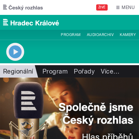
Přejít k hlavnímu obsahu
MENU
ŽIVĚ
PROGRAM
AUDIOARCHIV
KAMERY
Regionální
Program
Pořady
Více
…