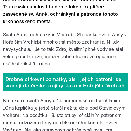
Trutnovsku a mluvit budeme také o kapličce
zasvěcené sv. Anně, ochránkyni a patronce tohoto
krkonošského města.
Svatá Anna, ochránkyně Vrchlabí. Studánka svaté Anny v
Hořejším Vrchlabí mnohokrát město zachránila. Nikdy
nevysychala. „Je to tak. Zdroj kvalitní pitné vody se stal
velmi populární zejména v době cholerové epidemie,“
říká historik Jiří Louda.
Drobné církevní památky, ale i jejich patroni, se
vracejí do české krajiny. Jako v Hořejším Vrchlabí
No a kaple svaté Anny a 14 pomocníků nad Vrchlabím.
„Ona kaplička je ještě starší než ta dole pod Stavidlovým
vrchem. Na počátku 18. století byl oficiálním patronem
města, odvozeno tedy od děkanského kostela, svatý
Vavřinec. Ale jako opravdová ochránkyně byla lidmi