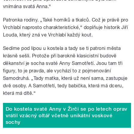
vnímána svatá Anna.
“
Patronka rodiny. „Také horníků a tkalců. Což je právě pro
Vrchlabí naprosto charakteristické,
“
doplňuje historik Jiří
Louda, který zná ve Vrchlabí každý kout.
Sedíme pod lípou u kostela a tady se ti patroni města
krásně sešli. Protože při barokně klasicistní budově
děkanství je socha svaté Anny Samotřetí. Jsou tam tři
figury, to je pravda, ale vychází to z pojmenování
Samodruhá. „Tady matka, která už není sama, zastupuje
dvě osoby. A Samotřetí, tedy babička, která má dceru,
která má dítě.
“
Do kostela svaté Anny v Žirči se po letech oprav
vrátil vzácný oltář včetně unikátní voskové
sochy