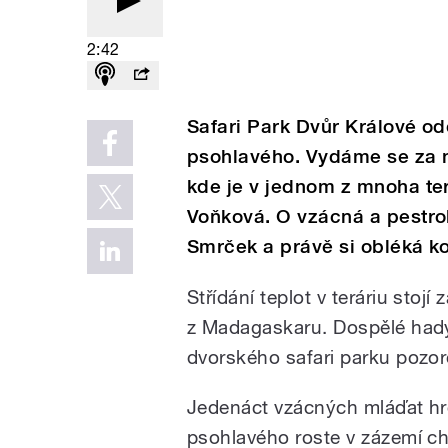
2:42
Safari Park Dvůr Králové o
psohlavého. Vydáme se za n
kde je v jednom z mnoha te
Voňková. O vzácná a pestro
Smrček a právě si obléká k
Střídání teplot v teráriu st
z Madagaskaru. Dospělé had
dvorského safari parku pozor
Jedenáct vzácných mláďat h
psohlavého roste v zázemí c