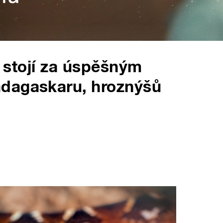
u stojí za úspěšným
dagaskaru, hroznýšů