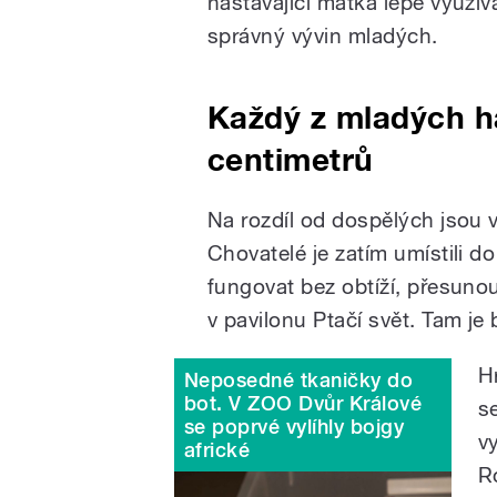
nastávající matka lépe využív
správný vývin mladých.
Každý z mladých h
centimetrů
Na rozdíl od dospělých jsou v
Chovatelé je zatím umístili d
fungovat bez obtíží, přesunou
v pavilonu Ptačí svět. Tam je
H
Neposedné tkaničky do
bot. V ZOO Dvůr Králové
s
se poprvé vylíhly bojgy
v
africké
R