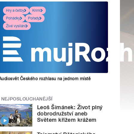
Hry a četby
Krimi
Pohádky
Pořady
Živé vysílání
Audiosvět Českého rozhlasu na jednom místě
NEJPOSLOUCHANĚJŠÍ
Leoš Šimánek: Život plný
dobrodružství aneb
Světem křížem krážem