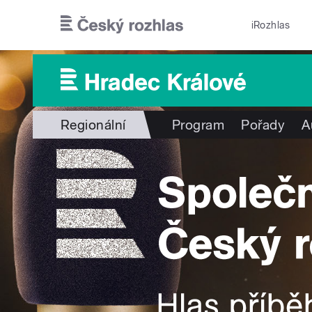
Přejít k hlavnímu obsahu
iRozhlas
Regionální
Program
Pořady
A