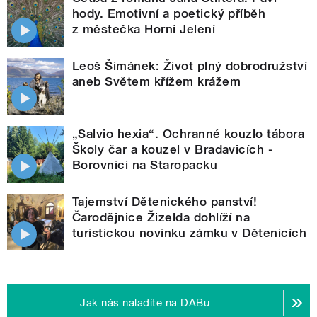
hody. Emotivní a poetický příběh
z městečka Horní Jelení
Leoš Šimánek: Život plný dobrodružství
aneb Světem křížem krážem
„Salvio hexia“. Ochranné kouzlo tábora
Školy čar a kouzel v Bradavicích -
Borovnici na Staropacku
Tajemství Dětenického panství!
Čarodějnice Žizelda dohlíží na
turistickou novinku zámku v Dětenicích
Jak nás naladíte na DABu