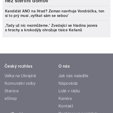
než sterilní domov
Kandidát ANO na Hrad? Zeman navrhuje Vondráčka, ten
si to prý musí ‚vyříkat sám se sebou‘
‚Tady už nic nezmůžeme.‘ Zvedající se hladina jezera
s hrochy a krokodýly ohrožuje tisíce Keňanů
Český rozhlas
O nás
Válka na Ukrajině
Jak nás naladíte
Komunální volby
Nápověda
Stanice
Lidé v rádiu
eShop
Kariéra
Kontakt