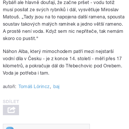
Rybáři ale hlavně doufají, že začne pršet - vodu totiž
musí posílat ze svých rybníků i dál, vysvětluje Miroslav
Matouš. „Tady jsou na to napojena další ramena, spousta
soustav takových malých ramínek a jedno větší rameno.
A prostě není voda. Když sem nic nepřiteče, tak nemám
skoro co pustit.
“
Náhon Alba, který mimochodem patří mezi nejstarší
vodní díla v Česku - je z konce 14. století - měří přes 17
kilometrů, a pokračuje dál do Třebechovic pod Orebem.
Voda je potřeba i tam.
autoři:
Tomáš Lörincz
,
baj