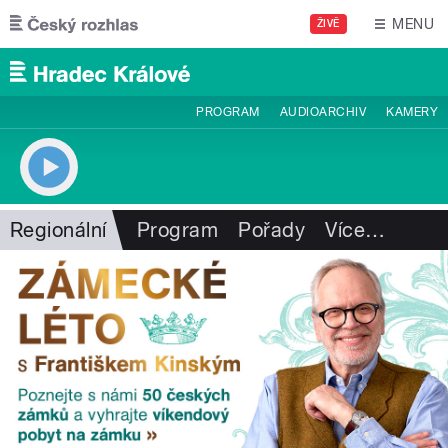
Přejít k hlavnímu obsahu
MENU
ŽIVĚ
PROGRAM
AUDIOARCHIV
KAMERY
Regionální
Program
Pořady
Více
…