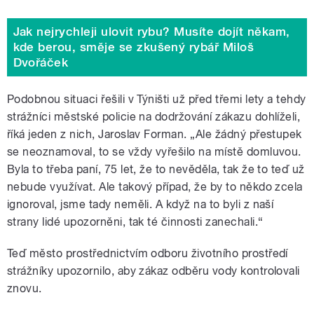
Jak nejrychleji ulovit rybu? Musíte dojít někam,
kde berou, směje se zkušený rybář Miloš
Dvořáček
Podobnou situaci řešili v Týništi už před třemi lety a tehdy
strážníci městské policie na dodržování zákazu dohlíželi,
říká jeden z nich, Jaroslav Forman. „Ale žádný přestupek
se neoznamoval, to se vždy vyřešilo na místě domluvou.
Byla to třeba paní, 75 let, že to nevěděla, tak že to teď už
nebude využívat. Ale takový případ, že by to někdo zcela
ignoroval, jsme tady neměli. A když na to byli z naší
strany lidé upozorněni, tak té činnosti zanechali.
“
Teď město prostřednictvím odboru životního prostředí
strážníky upozornilo, aby zákaz odběru vody kontrolovali
znovu.