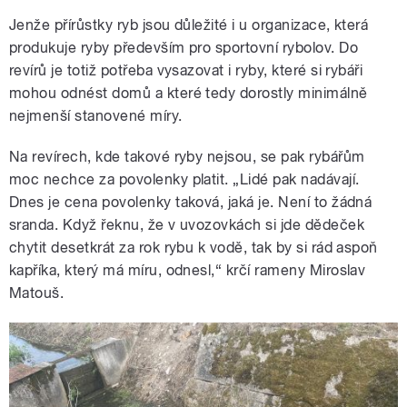
Jenže přírůstky ryb jsou důležité i u organizace, která
produkuje ryby především pro sportovní rybolov. Do
revírů je totiž potřeba vysazovat i ryby, které si rybáři
mohou odnést domů a které tedy dorostly minimálně
nejmenší stanovené míry.
Na revírech, kde takové ryby nejsou, se pak rybářům
moc nechce za povolenky platit. „Lidé pak nadávají.
Dnes je cena povolenky taková, jaká je. Není to žádná
sranda. Když řeknu, že v uvozovkách si jde dědeček
chytit desetkrát za rok rybu k vodě, tak by si rád aspoň
kapříka, který má míru, odnesl,
“
krčí rameny Miroslav
Matouš.