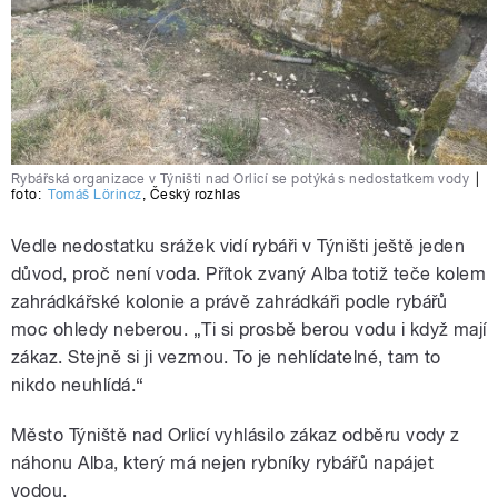
Rybářská organizace v Týništi nad Orlicí se potýká s nedostatkem vody
|
foto:
Tomáš Lörincz
,
Český rozhlas
Vedle nedostatku srážek vidí rybáři v Týništi ještě jeden
důvod, proč není voda. Přítok zvaný Alba totiž teče kolem
zahrádkářské kolonie a právě zahrádkáři podle rybářů
moc ohledy neberou. „Ti si prosbě berou vodu i když mají
zákaz. Stejně si ji vezmou. To je nehlídatelné, tam to
nikdo neuhlídá.
“
Město Týniště nad Orlicí vyhlásilo zákaz odběru vody z
náhonu Alba, který má nejen rybníky rybářů napájet
vodou.