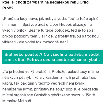
kteří si chodí zarybařit na nedalekou řeku Orlici.
Proč?
„Prorůstá tady tráva, jak nebyla voda. Teď tu teče úplné
minimum.“ Správce areálu Libor Hrubeš ukazuje na
vyschlý přítok. Běžně tu teče potůček, teď je to spíš
příkop podobný těm u silnice. Zarostlý travou s trochou
vlhkosti - ale vodní tok rozhodně není.
Brát nebo pouštět? Co všechno potřebuje vědět
a mít ctitel Petrova cechu aneb začínáme rybařit
„To je hodně velký problém. Protože, pokud tady máme
nějakých pět rybníků a v každém z nich je zhruba tisíc
kaprů, tak pak tam v těchto vedrech není kyslík,
nemůžeme krmit, přírůstky nejsou,
“
popisuje předseda
místní organizace Českého rybářského svazu v Týništi
Miroslav Matouš.