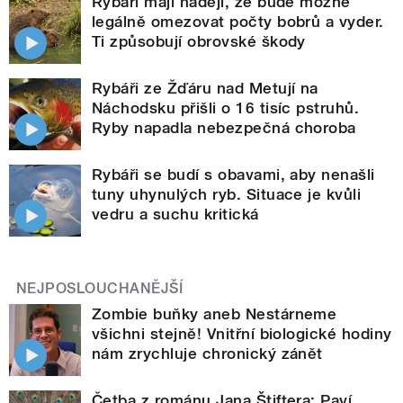
Rybáři mají naději, že bude možné
legálně omezovat počty bobrů a vyder.
Ti způsobují obrovské škody
Rybáři ze Žďáru nad Metují na
Náchodsku přišli o 16 tisíc pstruhů.
Ryby napadla nebezpečná choroba
Rybáři se budí s obavami, aby nenašli
tuny uhynulých ryb. Situace je kvůli
vedru a suchu kritická
NEJPOSLOUCHANĚJŠÍ
Zombie buňky aneb Nestárneme
všichni stejně! Vnitřní biologické hodiny
nám zrychluje chronický zánět
Četba z románu Jana Štiftera: Paví