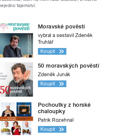
nejedno tajemství.
Moravské pověsti
vybral a sestavil Zdeněk
Truhlář
Koupit
50 moravských pověstí
Zdeněk Junák
Koupit
Pochoutky z horské
chaloupky
Patrik Rozehnal
Koupit