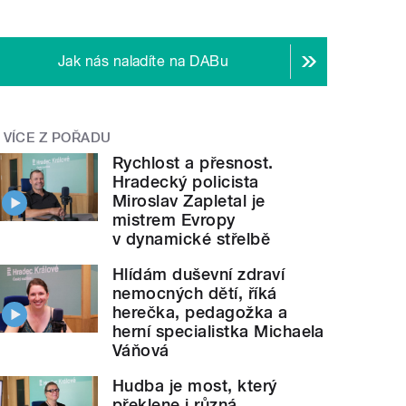
Jak nás naladíte na DABu
VÍCE Z POŘADU
Rychlost a přesnost.
Hradecký policista
Miroslav Zapletal je
mistrem Evropy
v dynamické střelbě
Hlídám duševní zdraví
nemocných dětí, říká
herečka, pedagožka a
herní specialistka Michaela
Váňová
Hudba je most, který
překlene i různá