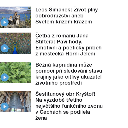
Leoš Šimánek: Život plný
dobrodružství aneb
Světem křížem krážem
Četba z románu Jana
Štiftera: Paví hody.
Emotivní a poetický příběh
z městečka Horní Jelení
Běžná kapradina může
pomoci při sledování stavu
krajiny jako citlivý ukazatel
životního prostředí
Šestitunový obr Kryštof!
Na výzdobě třetího
největšího funkčního zvonu
v Čechách se podílela
žena