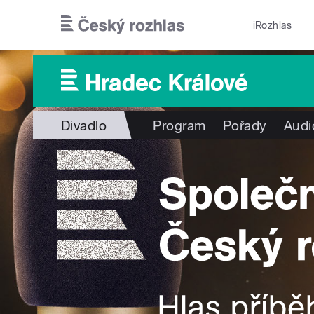
Přejít k hlavnímu obsahu
iRozhlas
Divadlo
Program
Pořady
Audi