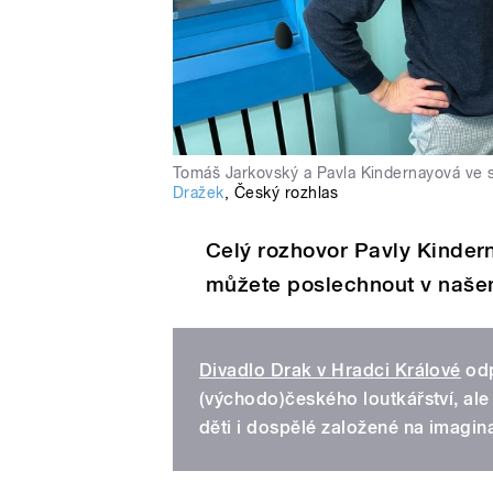
Tomáš Jarkovský a Pavla Kindernayová ve 
Dražek
,
Český rozhlas
Celý rozhovor Pavly Kinde
můžete poslechnout v naše
Divadlo Drak v Hradci Králové
odp
(východo)českého loutkářství, ale 
děti i dospělé založené na imagina