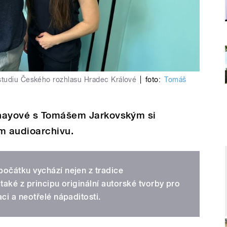
studiu Českého rozhlasu Hradec Králové
|
foto:
Tomáš
rnayové s Tomášem Jarkovským si
m audioarchivu.
očátku vychází nejen z tradice
také z principu originální autorské tvorby pro
ci a neotřelé nápaditosti.