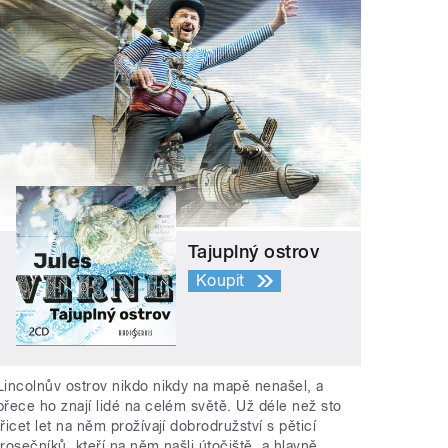
Tajuplný ostrov
Koupit
Lincolnův ostrov nikdo nikdy na mapě nenašel, a
přece ho znají lidé na celém světě. Už déle než sto
třicet let na něm prožívají dobrodružství s pěticí
trosečníků, kteří na něm našli útočiště, a hlavně