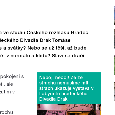
la ve studiu Českého rozhlasu Hradec
adeckého Divadla Drak Tomáše
 a svátky? Nebo se už těší, až bude
t v normálu a klidu? Slaví se dračí
spokojeni s
Neboj, neboj! Že ze
strachu nemusíme mít
, ale i
strach ukazuje výstava v
zatím v
Labyrintu hradeckého
Divadla Drak
trochu