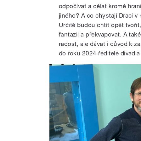
odpočívat a dělat kromě hraní
jiného? A co chystají Draci v
Určitě budou chtít opět tvoři
fantazii a překvapovat. A tak
radost, ale dávat i důvod k za
do roku 2024 ředitele divad