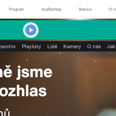
Program
mujRozhlas
Stanice
O r
oarchiv
Playlisty
Lidé
Kamery
O nás
Jak