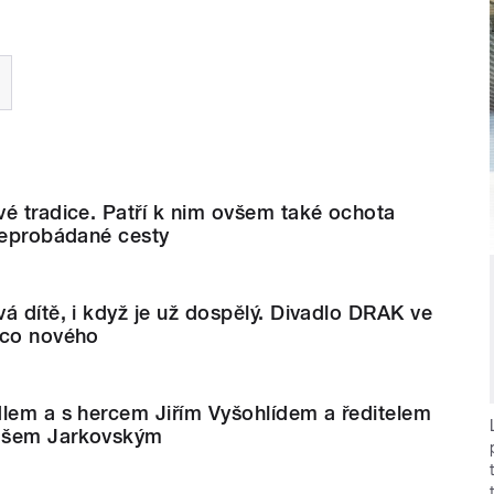
é tradice. Patří k nim ovšem také ochota
neprobádané cesty
á dítě, i když je už dospělý. Divadlo DRAK ve
ěco nového
dlem a s hercem Jiřím Vyšohlídem a ředitelem
ášem Jarkovským