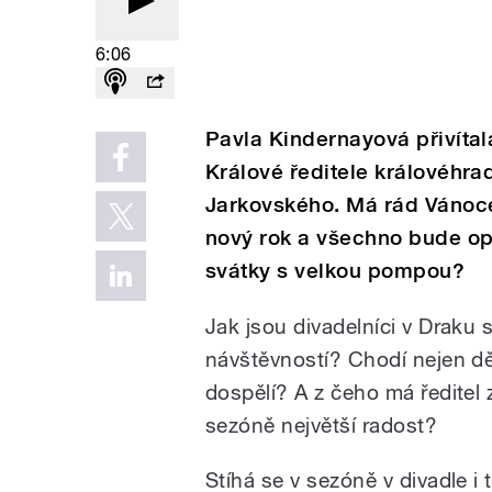
6:06
Pavla Kindernayová přivíta
Králové ředitele královéhr
Jarkovského. Má rád Vánoce
nový rok a všechno bude opě
svátky s velkou pompou?
Jak jsou divadelníci v Draku 
návštěvností? Chodí nejen děti
dospělí? A z čeho má ředitel 
sezóně největší radost?
Stíhá se v sezóně v divadle i 