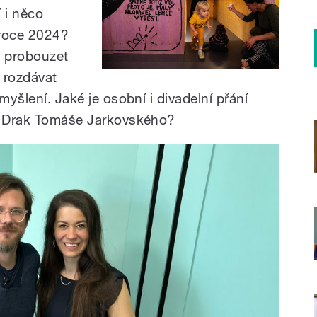
 i něco
 roce 2024?
t, probouzet
é rozdávat
myšlení. Jaké je osobní i divadelní přání
la Drak Tomáše Jarkovského?