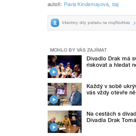
autoři:
Pavla Kindernayová
,
baj
Všechny díly pořadu na mujRozhlas
MOHLO BY VÁS ZAJÍMAT
Divadlo Drak má sv
riskovat a hledat 
Každý v sobě ukrýv
vás vždy otevře n
Na cestách s diva
Divadla Drak Tom