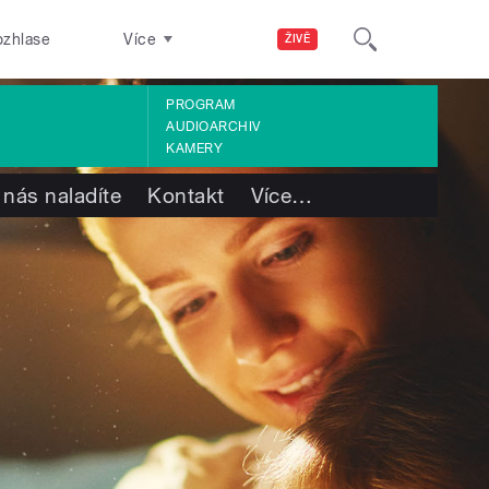
ozhlase
Více
ŽIVĚ
PROGRAM
AUDIOARCHIV
KAMERY
 nás naladíte
Kontakt
Více
…