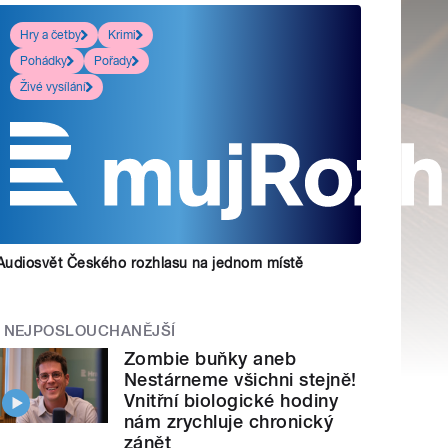
Hry a četby
Krimi
Pohádky
Pořady
Živé vysílání
Audiosvět Českého rozhlasu na jednom místě
NEJPOSLOUCHANĚJŠÍ
Zombie buňky aneb
Nestárneme všichni stejně!
Vnitřní biologické hodiny
nám zrychluje chronický
zánět