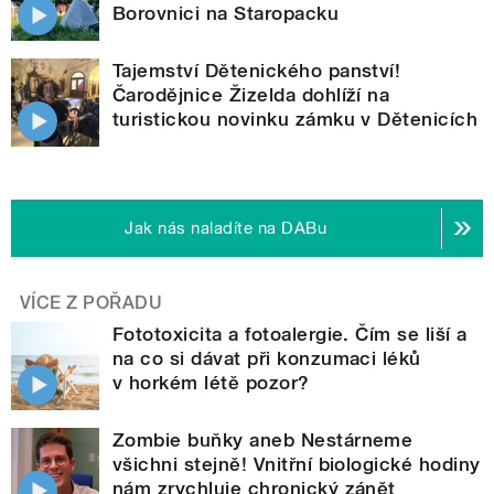
Borovnici na Staropacku
Tajemství Dětenického panství!
Čarodějnice Žizelda dohlíží na
turistickou novinku zámku v Dětenicích
Jak nás naladíte na DABu
VÍCE Z POŘADU
Fototoxicita a fotoalergie. Čím se liší a
na co si dávat při konzumaci léků
v horkém létě pozor?
Zombie buňky aneb Nestárneme
všichni stejně! Vnitřní biologické hodiny
nám zrychluje chronický zánět