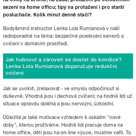
sezení na home officu; tipy na protažení i pro starší
posluchače. Kolik minut denně stačí?
Body&mind instructor Lenka Lola Rumianová v naší
radioporadně na téma: bezpečné posilování seniorů a
cvičení v domácím prostředí.
Jak hubnout a zároveň se dostat do kondice?
Lenka Lola Rumianová doporučuje redukční
cvičení
Jak se uvolnit, zrelaxovat - ve smyslu odpočinout si
duševně. Vhodná jsou i dechová cvičení; na hodně lidí už
situace opravdu doléhá a jsou nervozní, úzkostní.
Důležitá je také motivace vzhledem k úskalím "nové
doby", kterou prožíváme. Hodně lidí pracuje doma na
home office, děti jsou na on-line výuce, musíme vařit. To