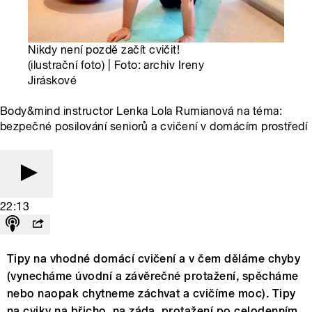
Nikdy není pozdě začít cvičit!
(ilustrační foto) | Foto: archiv Ireny
Jiráskové
Body&mind instructor Lenka Lola Rumianová na téma:
bezpečné posilování seniorů a cvičení v domácím prostředí
22:13
Tipy na vhodné domácí cvičení a v čem děláme chyby
(vynecháme úvodní a závěrečné protažení, spěcháme
nebo naopak chytneme záchvat a cvičíme moc). Tipy
na cviky na břicho, na záda, protažení po celodenním