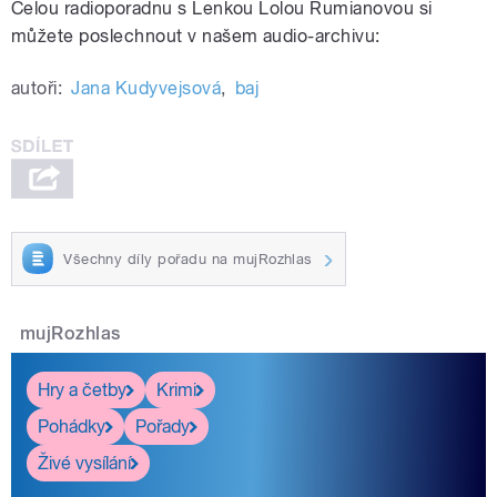
Celou radioporadnu s Lenkou Lolou Rumianovou si
můžete poslechnout v našem audio-archivu:
autoři:
Jana Kudyvejsová
,
baj
Všechny díly pořadu na mujRozhlas
mujRozhlas
Hry a četby
Krimi
Pohádky
Pořady
Živé vysílání