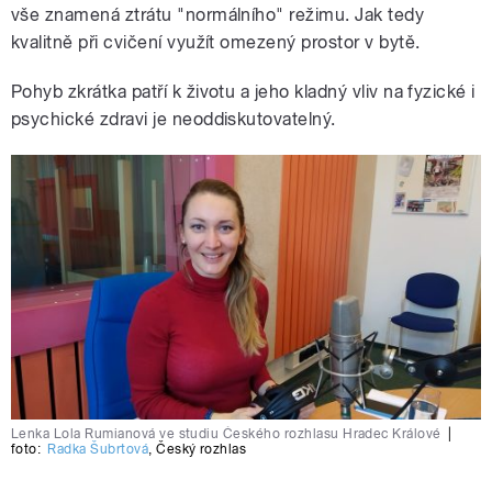
vše znamená ztrátu "normálního" režimu. Jak tedy
kvalitně při cvičení využít omezený prostor v bytě.
Pohyb zkrátka patří k životu a jeho kladný vliv na fyzické i
psychické zdravi je neoddiskutovatelný.
Lenka Lola Rumianová ve studiu Českého rozhlasu Hradec Králové
|
foto:
Radka Šubrtová
,
Český rozhlas