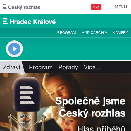
Přejít k hlavnímu obsahu
MENU
ŽIVĚ
PROGRAM
AUDIOARCHIV
KAMERY
Zdraví
Program
Pořady
Více
…