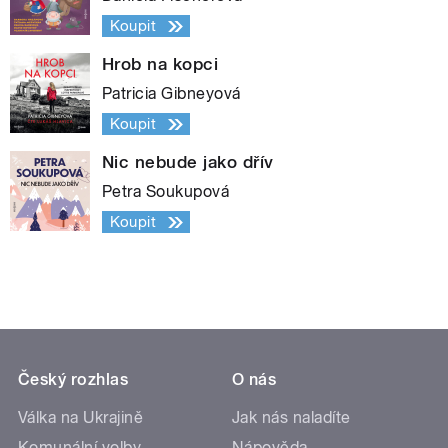
Koupit
Hrob na kopci
Patricia Gibneyová
Koupit
Nic nebude jako dřív
Petra Soukupová
Koupit
Český rozhlas
O nás
Válka na Ukrajině
Jak nás naladíte
Komunální volby
Nápověda