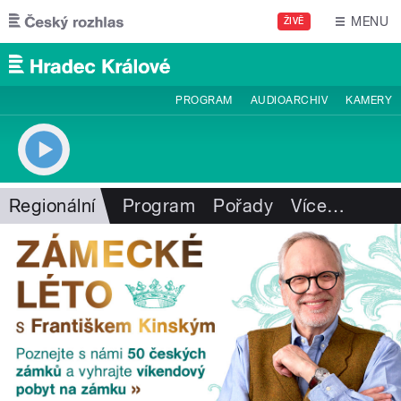
Přejít k hlavnímu obsahu
MENU
ŽIVĚ
PROGRAM
AUDIOARCHIV
KAMERY
Regionální
Program
Pořady
Více
…