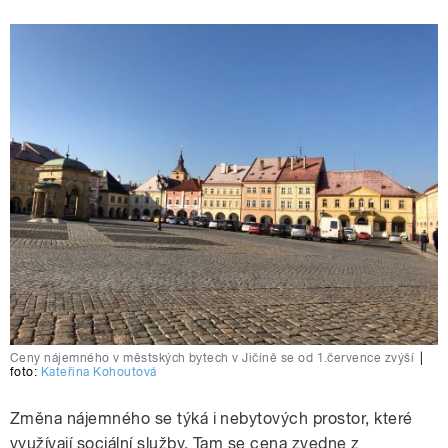
Ceny nájemného v městských bytech v Jičíně se od 1.července zvýší
|
foto:
Kateřina Kohoutová
Změna nájemného se týká i nebytových prostor, které
využívají sociální služby. Tam se cena zvedne z