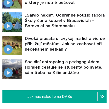
o který je nutné pečovat
„Salvio hexia“. Ochranné kouzlo tábora
Školy čar a kouzel v Bradavicích -
Borovnici na Staropacku
Divoká prasata si zvykají na lidi a víc se
přibližují městům. Jak se zachovat při
nečekaném setkání?
Sociální antropolog a pedagog Adam
Horálek cestuje se studenty po světě,
sám třeba na Kilimandžáro
Jak nás naladíte na DABu