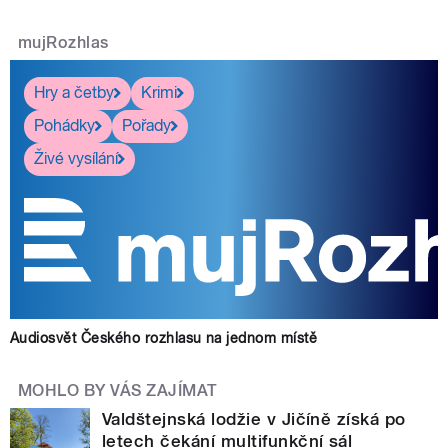
mujRozhlas
Hry a četby
Krimi
Pohádky
Pořady
Živé vysílání
Audiosvět Českého rozhlasu na jednom místě
MOHLO BY VÁS ZAJÍMAT
Valdštejnská lodžie v Jičíně získá po
letech čekání multifunkční sál