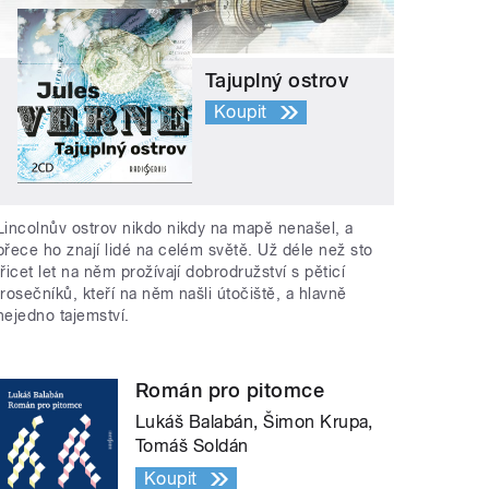
Tajuplný ostrov
Koupit
Lincolnův ostrov nikdo nikdy na mapě nenašel, a
přece ho znají lidé na celém světě. Už déle než sto
třicet let na něm prožívají dobrodružství s pěticí
trosečníků, kteří na něm našli útočiště, a hlavně
nejedno tajemství.
Román pro pitomce
Lukáš Balabán, Šimon Krupa,
Tomáš Soldán
Koupit