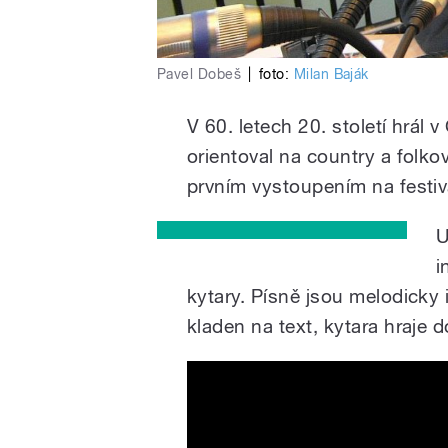
Pavel Dobeš
|
foto:
Milan Baják
V 60. letech 20. století hrál 
orientoval na country a folko
prvním vystoupením na festiv
U
i
kytary. Písně jsou melodicky 
kladen na text, kytara hraje 