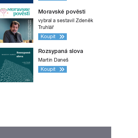
Moravské pověsti
vybral a sestavil Zdeněk
Truhlář
Koupit
Rozsypaná slova
Martin Daneš
Koupit