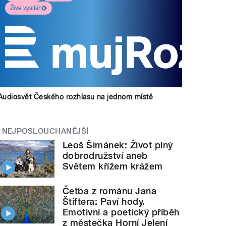
Živé vysílání
Audiosvět Českého rozhlasu na jednom místě
NEJPOSLOUCHANĚJŠÍ
Leoš Šimánek: Život plný
dobrodružství aneb
Světem křížem krážem
Četba z románu Jana
Štiftera: Paví hody.
Emotivní a poetický příběh
z městečka Horní Jelení