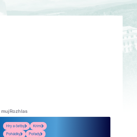
mujRozhlas
Hry a četby
Krimi
Pohádky
Pořady