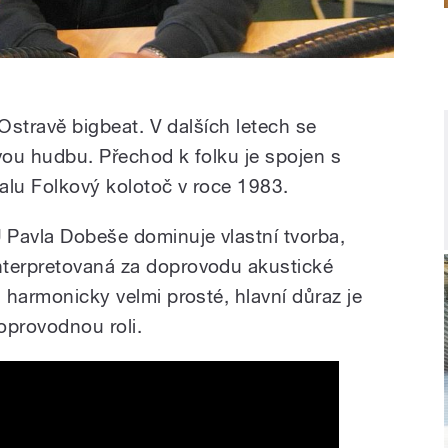
v Ostravě bigbeat. V dalších letech se
vou hudbu. Přechod k folku je spojen s
alu Folkový kolotoč v roce 1983.
 Pavla Dobeše dominuje vlastní tvorba,
nterpretovaná za doprovodu akustické
i harmonicky velmi prosté, hlavní důraz je
doprovodnou roli.