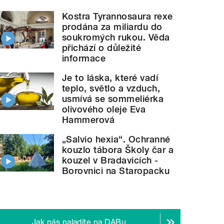
Kostra Tyrannosaura rexe
prodána za miliardu do
soukromých rukou. Věda
přichází o důležité
informace
Je to láska, které vadí
teplo, světlo a vzduch,
usmívá se sommeliérka
olivového oleje Eva
Hammerová
„Salvio hexia“. Ochranné
kouzlo tábora Školy čar a
kouzel v Bradavicích -
Borovnici na Staropacku
Jak nás naladíte na DABu