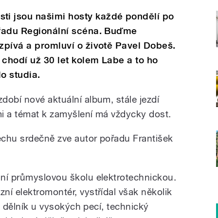
i jsou našimi hosty každé pondělí po
pořadu Regionální scéna. Buďme
azpívá a promluví o životě Pavel Dobeš.
 chodí už 30 let kolem Labe a to ho
o studia.
dobí nové aktuální album, stále jezdí
i a témat k zamyšlení má vždycky dost.
lechu srdečně zve autor pořadu František
ní průmyslovou školu elektrotechnickou.
ní elektromontér, vystřídal však několik
k, dělník u vysokých pecí, technický