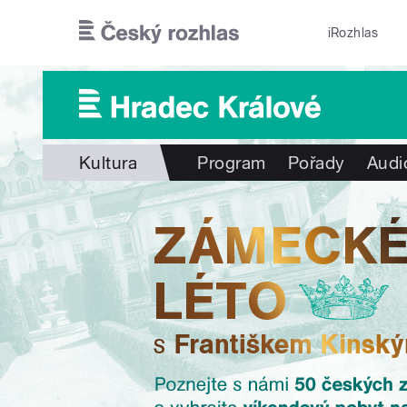
Přejít k hlavnímu obsahu
iRozhlas
Kultura
Program
Pořady
Audi