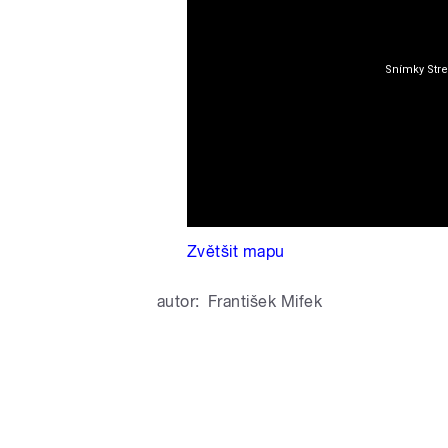
Zvětšit mapu
autor:
František Mifek