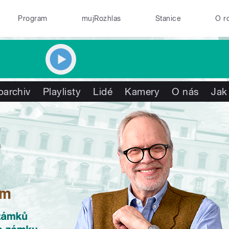
Program
mujRozhlas
Stanice
O r
oarchiv
Playlisty
Lidé
Kamery
O nás
Jak