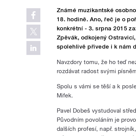
Známé muzikantské osobnost
18. hodině. Ano, řeč je o 
konkrétní - 3. srpna 2015 z
Zpěvák, odkojený Ostravicí,
spolehlivě přivede i k nám d
Navzdory tomu, že ho teď nez
rozdávat radost svými písněm
Spolu s vámi se těší a k pos
Mifek.
Pavel Dobeš vystudoval střed
Původním povoláním je provoz
dalších profesí, např. strojní