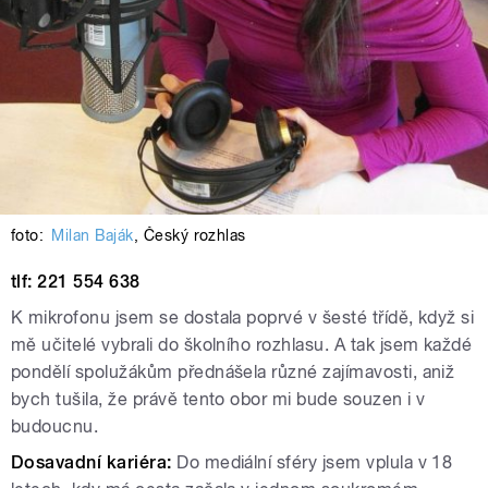
foto:
Milan Baják
,
Český rozhlas
tlf: 221 554 638
K mikrofonu jsem se dostala poprvé v šesté třídě, když si
mě učitelé vybrali do školního rozhlasu. A tak jsem každé
pondělí spolužákům přednášela různé zajímavosti, aniž
bych tušila, že právě tento obor mi bude souzen i v
budoucnu.
Dosavadní kariéra:
Do mediální sféry jsem vplula v 18