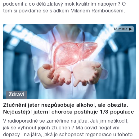
podcenit a co dělá zlatavý mok kvalitním nápojem? O
tom si povídáme se sládkem Milanem Rambouskem.
18 minut
Zdraví
Ztučnění jater nezpůsobuje alkohol, ale obezita.
Nejčastější jaterní choroba postihuje 1/3 populace
V radioporadně se zaměříme na játra. Jak jim neškodit,
jak se vyhnout jejich ztučnění? Má covid negativní
dopady i na játra, jaká je schopnost regenerace u tohoto