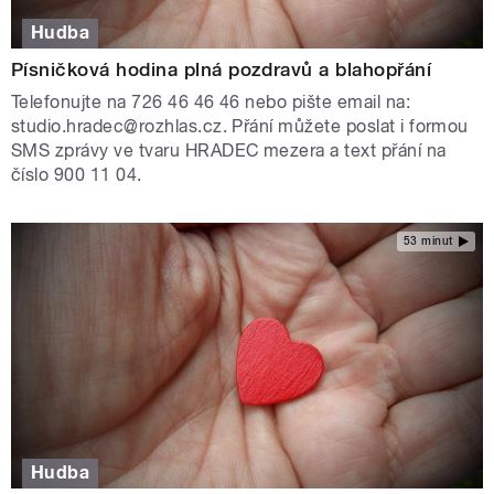
Hudba
Písničková hodina plná pozdravů a blahopřání
Telefonujte na 726 46 46 46 nebo pište email na:
studio.hradec@rozhlas.cz. Přání můžete poslat i formou
SMS zprávy ve tvaru HRADEC mezera a text přání na
číslo 900 11 04.
53 minut
Hudba