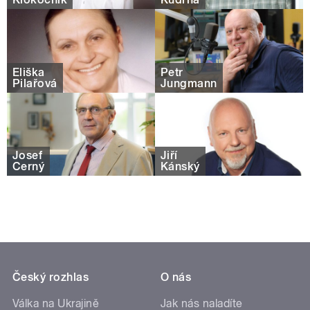
Eliška
Petr
Pilařová
Jungmann
Josef
Jiří
Černý
Kánský
Český rozhlas
O nás
Válka na Ukrajině
Jak nás naladíte