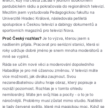
letech, kdy má cesta začala v jednom soukromém
pardubickém rádiu a pokračovala do regionálních televizí.
Mezitím jsem vystudovala Pedagogickou fakultu na
Univerzitě Hradec Králové, následovala petiletá
spolupráce s Českou televizí a dabingy dokumentů a
sportovních magazínů pro televizi Nova.
Proč Český rozhlas?
Je to výzva, kterou jsem s
nadšením přijala. Pracovat pro seriózní stanici, která si
roky udržuje dobré jméno je snem mnoha moderátorů a
mně se vyplnil.
Ráda se učím nové věci a moderování dopoledního
Habaděje je pro mě úžasnou změnou. V televizi máte
více možností, jak diváka zaujmout. Svou
nezanedbatelnou úlohu hraje obraz, který popisuje a
rozráží pozornost. Rozhlas je v tomto ohledu
nemilosrdný. Máte jen svůj hlas a pocity - o to je to
náročnější. Problémy musí zůstat mimo studio. Naštěstí
je tady červené světlo, které má magickou moc. Když se