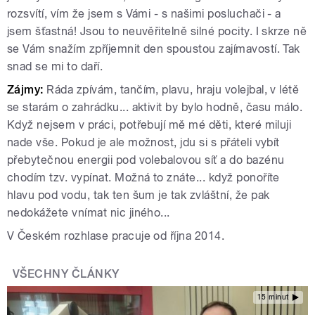
rozsvítí, vím že jsem s Vámi - s našimi posluchači - a
jsem šťastná! Jsou to neuvěřitelně silné pocity. I skrze ně
se Vám snažím zpříjemnit den spoustou zajímavostí. Tak
snad se mi to daří.
Zájmy:
Ráda zpívám, tančím, plavu, hraju volejbal, v létě
se starám o zahrádku... aktivit by bylo hodně, času málo.
Když nejsem v práci, potřebují mě mé děti, které miluji
nade vše. Pokud je ale možnost, jdu si s přáteli vybít
přebytečnou energii pod volebalovou síť a do bazénu
chodím tzv. vypínat. Možná to znáte... když ponoříte
hlavu pod vodu, tak ten šum je tak zvláštní, že pak
nedokážete vnímat nic jiného...
V Českém rozhlase pracuje od října 2014.
VŠECHNY ČLÁNKY
15 minut