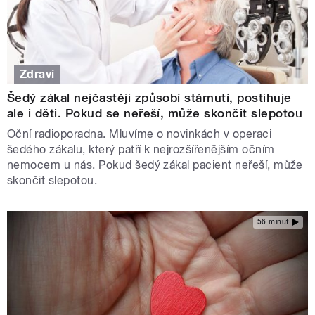
Zdraví
Šedý zákal nejčastěji způsobí stárnutí, postihuje
ale i děti. Pokud se neřeší, může skončit slepotou
Oční radioporadna. Mluvíme o novinkách v operaci
šedého zákalu, který patří k nejrozšířenějším očním
nemocem u nás. Pokud šedý zákal pacient neřeší, může
skončit slepotou.
56 minut