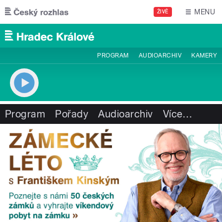
Přejít k hlavnímu obsahu
MENU
ŽIVĚ
PROGRAM
AUDIOARCHIV
KAMERY
Program
Pořady
Audioarchiv
Více
…