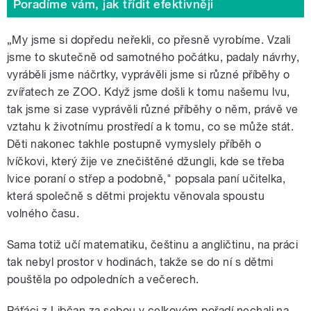
Poradíme vám, jak třídit efektivněji
„My jsme si dopředu neřekli, co přesně vyrobíme. Vzali
jsme to skutečně od samotného počátku, padaly návrhy,
vyráběli jsme náčrtky, vyprávěli jsme si různé příběhy o
zvířatech ze ZOO. Když jsme došli k tomu našemu lvu,
tak jsme si zase vyprávěli různé příběhy o něm, právě ve
vztahu k životnímu prostředí a k tomu, co se může stát.
Děti nakonec takhle postupně vymyslely příběh o
lvíčkovi, který žije ve znečištěné džungli, kde se třeba
lvice poraní o střep a podobně," popsala paní učitelka,
která společně s dětmi projektu věnovala spoustu
volného času.
Sama totiž učí matematiku, češtinu a angličtinu, na práci
tak nebyl prostor v hodinách, takže se do ní s dětmi
pouštěla po odpoledních a večerech.
Páťáci z Libčan za sebou v celkovém pořadí nechali na