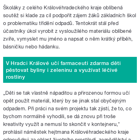
Školáky z celého Královéhradeckého kraje oblíbená
soutěž si klade za cíl podpořit zájem žáků základních škol
o problematiku třídění odpadů. Tentokrát stál před
účastníky úkol vyrobit z vysloužilého materiálu oblíbené
zvíře, vymyslet mu jméno a napsat o něm krátký příběh,
básničku nebo hádanku.
V Hradci Králové učí farmaceuti zdarma děti
pěstovat byliny i zeleninu a využívat léčivé
rostliny
„Děti se tak vlastně nápaditou a přirozenou formou učí
opět použít materiál, který by se jinak stal obyčejným
odpadem. Při práci na svém projektu tak zjistí, že to, co
bychom normálně vyhodili, se dá znovu při troše
kreativity využít a nemusí to skončit v kontejneru,"
prohlásil náměstek hejtmana Královéhradeckého kraje
odpovědný za oblast životního prostředí, zemědělství a