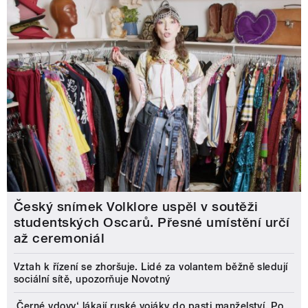
Český snímek Volklore uspěl v soutěži
studentských Oscarů. Přesné umístění určí
až ceremoniál
Vztah k řízení se zhoršuje. Lidé za volantem běžně sledují
sociální sítě, upozorňuje Novotný
‚Černé vdovy‘ lákají ruské vojáky do pasti manželství. Po