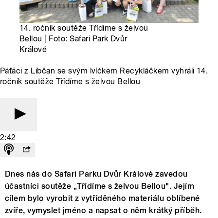
14. ročník soutěže Třídíme s želvou
Bellou | Foto: Safari Park Dvůr
Králové
Páťáci z Libčan se svým lvíčkem Recykláčkem vyhráli 14.
ročník soutěže Třídíme s želvou Bellou
2:42
Dnes nás do Safari Parku Dvůr Králové zavedou
účastníci soutěže „Třídíme s želvou Bellou". Jejím
cílem bylo vyrobit z vytříděného materiálu oblíbené
zvíře, vymyslet jméno a napsat o něm krátký příběh.