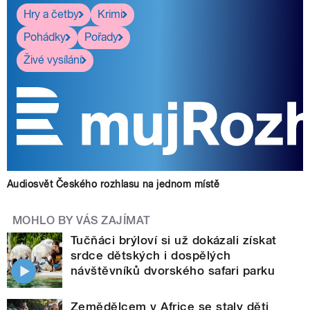
Hry a četby
Krimi
Pohádky
Pořady
Živé vysílání
Audiosvět Českého rozhlasu na jednom místě
MOHLO BY VÁS ZAJÍMAT
Tučňáci brýloví si už dokázali získat
srdce dětských i dospělých
návštěvníků dvorského safari parku
Zemědělcem v Africe se staly děti