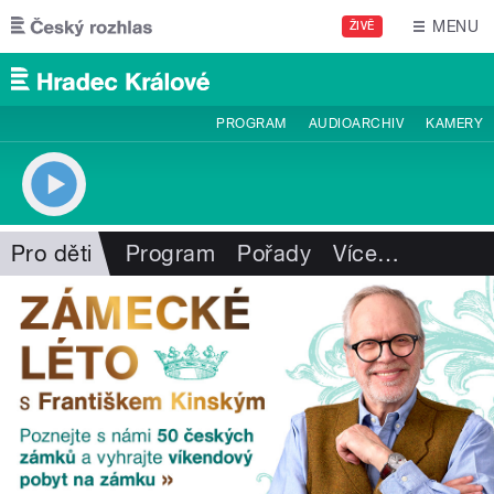
Přejít k hlavnímu obsahu
MENU
ŽIVĚ
PROGRAM
AUDIOARCHIV
KAMERY
Pro děti
Program
Pořady
Více
…