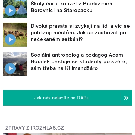
Školy čar a kouzel v Bradavicích -
Borovnici na Staropacku
Divoká prasata si zvykají na lidi a víc se
přibližují městům. Jak se zachovat při
nečekaném setkání?
Sociální antropolog a pedagog Adam
Horálek cestuje se studenty po světě,
sám třeba na Kilimandžáro
Jak nás naladíte na DABu
ZPRÁVY Z IROZHLAS.CZ