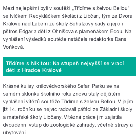
Mezi nejlepšími byli v soutěži „Třídíme s želvou Bellou"
se lvíčkem Recykláčkem školáci z Libčan, tým ze Dvora
Králové nad Labem ze školy Schulzovy sady a jejich
pštros Edgar a děti z Ohnišova s plameňákem Edou. Na
vyhlášení výsledků soutěže natáčela redaktorka Dana
Voňková.
Třídíme s Nikitou: Na stupeň nejvyšší se vrací
děti z Hradce Králové
Krásné kulisy královédvorského Safari Parku se na
samém sklonku školního roku znovu staly dějištěm
vyhlášení vítězů soutěže Třídíme s želvou Bellou. V jejím
již 14. ročníku se nejvíc radovali páťáci ze Základní školy
a mateřské školy Libčany. Vítězná práce jim zajistila
dvoudenní vstup do zoologické zahrady, včetně stravy a
ubytování.