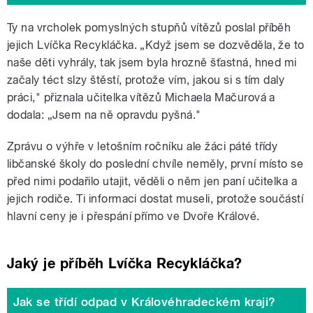
Ty na vrcholek pomyslných stupňů vítězů poslal příběh
jejich Lvíčka Recykláčka. „Když jsem se dozvěděla, že to
naše děti vyhrály, tak jsem byla hrozně šťastná, hned mi
začaly téct slzy štěstí, protože vím, jakou si s tím daly
práci," přiznala učitelka vítězů Michaela Mačurová a
dodala: „Jsem na ně opravdu pyšná."
Zprávu o výhře v letošním ročníku ale žáci páté třídy
libčanské školy do poslední chvíle neměly, první místo se
před nimi podařilo utajit, věděli o něm jen paní učitelka a
jejich rodiče. Ti informaci dostat museli, protože součástí
hlavní ceny je i přespání přímo ve Dvoře Králové.
Jaký je příběh Lvíčka Recykláčka?
Jak se třídí odpad v Královéhradeckém kraji?