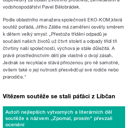
vodohospodářství Pavel Bělobrádek.
Podle oblastního manažera společnosti EKO-KOM,která
soutěž pořádá, Jiřího Záliše má zaměření osvěty směrem
k dětem velký smysl: „Přestože třídění odpadů je
součástí našich životů už čtvrt století a odpady třídí tři
čtvrtiny naší společnosti, výchova je stále důležitá. A
právě prostřednictvím dětí jde vlastně o dvojí zásah.
Jednak se recyklace stává přirozenou pro ně samotné,
ovšem také o její nutnosti přesvědčují své rodiče nebo
prarodiče."
Vítězem soutěže se stali páťáci z Libčan
Autoři nejlepších výtvarných a literárních děl
soutěže s názvem „Zpomal, prosím" převzali
ocenění