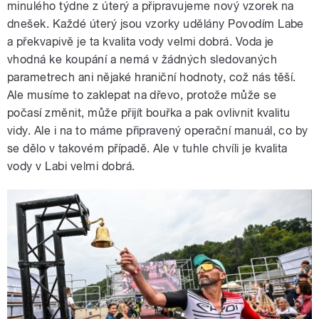
minulého týdne z úterý a připravujeme nový vzorek na
dnešek. Každé úterý jsou vzorky udělány Povodím Labe
a překvapivě je ta kvalita vody velmi dobrá. Voda je
vhodná ke koupání a nemá v žádných sledovaných
parametrech ani nějaké hraniční hodnoty, což nás těší.
Ale musíme to zaklepat na dřevo, protože může se
počasí změnit, může přijít bouřka a pak ovlivnit kvalitu
vidy. Ale i na to máme připravený operační manuál, co by
se dělo v takovém případě. Ale v tuhle chvíli je kvalita
vody v Labi velmi dobrá.