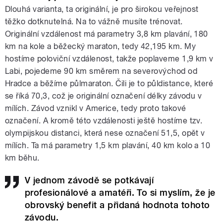
Dlouhá varianta, ta originální, je pro širokou veřejnost
těžko dotknutelná. Na to vážně musíte trénovat.
Originální vzdálenost má parametry 3,8 km plavání, 180
km na kole a běžecký maraton, tedy 42,195 km. My
hostíme poloviční vzdálenost, takže poplaveme 1,9 km v
Labi, pojedeme 90 km směrem na severovýchod od
Hradce a běžíme půlmaraton. Čili je to půldistance, které
se říká 70,3, což je originální označení délky závodu v
mílích. Závod vznikl v Americe, tedy proto takové
označení. A kromě této vzdálenosti ještě hostíme tzv.
olympijskou distanci, která nese označení 51,5, opět v
mílích. Ta má parametry 1,5 km plavání, 40 km kolo a 10
km běhu.
V jednom závodě se potkávají
profesionálové a amatéři. To si myslím, že je
obrovský benefit a přidaná hodnota tohoto
závodu.