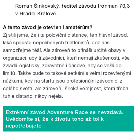
Roman Šinkovský, ředitel závodu Ironman 70,3
v Hradci Králové
A tento závod je otevřen i amatérům?
Zjistili jsme, že i ta poloviční distance, ten hlavní závod,
láká spoustu nepolíbených triatlonistů, což nás
samozřejmě těší. Ale zároveň to přináší určité obavy v
organizaci, aby ti závodníci, kteří nemají zkušenosti, vše
zvládli logisticky, zdravotně i časově, aby se vešli do
limitů. Takže bude to takové setkání s velmi rozevřenými
nůžkami, kdy na startu jsou profesionální závodníci z
celého světa, ale zároveň i široká veřejnost, která třeba
tuhle distanci nikdy nejela.
Extrémní závod Adventure Race se nevzdává.
Uvědomíte si, že k životu toho až tolik
nepotřebujete