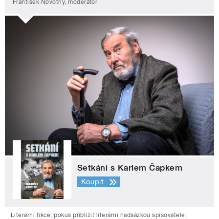
František Novotný, moderátor
Setkání s Karlem Čapkem
Koupit
Literární fikce, pokus přiblížit literární nadsázkou spisovatele,