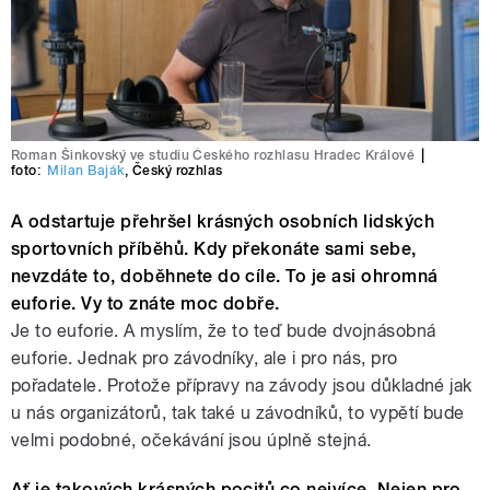
Roman Šinkovský ve studiu Českého rozhlasu Hradec Králové
|
foto:
Milan Baják
,
Český rozhlas
A odstartuje přehršel krásných osobních lidských
sportovních příběhů. Kdy překonáte sami sebe,
nevzdáte to, doběhnete do cíle. To je asi ohromná
euforie. Vy to znáte moc dobře.
Je to euforie. A myslím, že to teď bude dvojnásobná
euforie. Jednak pro závodníky, ale i pro nás, pro
pořadatele. Protože přípravy na závody jsou důkladné jak
u nás organizátorů, tak také u závodníků, to vypětí bude
velmi podobné, očekávání jsou úplně stejná.
Ať je takových krásných pocitů co nejvíce. Nejen pro