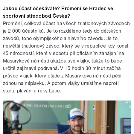
Jakou účast očekáváte? Promění se Hradec ve
sportovní středobod Česka?
Promění, celková účast na všech triatlonových závodech
je 2 000 účastníků. Je to rozděleno tedy do dětských
závodů, toho olympijského a hlavního závodu. Je to
největší triatlonový závod, který se v republice kdy konal.
45 národností, které v sobotu při oficiálním zahájení na
Masarykově náměstí ukážou své vlajky, takže to bude
určitě zajímavá podívaná. V 15 hodin 30 minut začíná
průvod vlajek, který půjde z Masarykova náměstí pěší
zónou na náplavku. A potom vlajky umístíme naproti
startu plavání u řeky Labe.