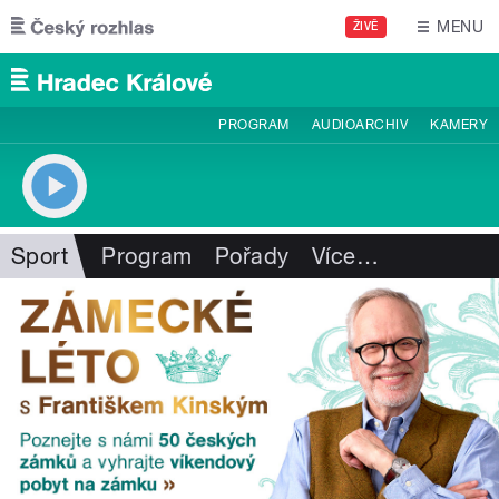
Přejít k hlavnímu obsahu
MENU
ŽIVĚ
PROGRAM
AUDIOARCHIV
KAMERY
Sport
Program
Pořady
Více
…