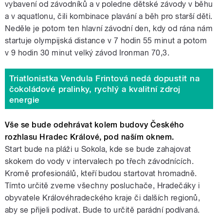
vybavení od závodníků a v poledne dětské závody v běhu
a v aquatlonu, čili kombinace plavání a běh pro starší děti.
Neděle je potom ten hlavní závodní den, kdy od rána nám
startuje olympijská distance v 7 hodin 55 minut a potom
v 9 hodin 30 minut velký závod Ironman 70,3.
Triatlonistka Vendula Frintová nedá dopustit na
čokoládové pralinky, rychlý a kvalitní zdroj
energie
Vše se bude odehrávat kolem budovy Českého
rozhlasu Hradec Králové, pod naším oknem.
Start bude na pláži u Sokola, kde se bude zahajovat
skokem do vody v intervalech po třech závodnících.
Kromě profesionálů, kteří budou startovat hromadně.
Tímto určitě zveme všechny posluchače, Hradečáky i
obyvatele Královéhradeckého kraje či dalších regionů,
aby se přijeli podívat. Bude to určitě parádní podívaná.