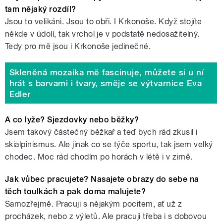
tam nějaký rozdíl?
Jsou to velikáni. Jsou to obři. I Krkonoše. Když stojíte
někde v údolí, tak vrchol je v podstatě nedosažitelný.
Tedy pro mě jsou i Krkonoše jedinečné.
Skleněná mozaika mě fascinuje, můžete si u ní
hrát s barvami i tvary, směje se výtvarnice Eva
Edler
A co lyže? Sjezdovky nebo běžky?
Jsem takový částečný běžkař a teď bych rád zkusil i
skialpinismus. Ale jinak co se týče sportu, tak jsem velký
chodec. Moc rád chodím po horách v létě i v zimě.
Jak vůbec pracujete? Nasajete obrazy do sebe na
těch toulkách a pak doma malujete?
Samozřejmě. Pracuji s nějakým pocitem, ať už z
procházek, nebo z výletů. Ale pracuji třeba i s dobovou