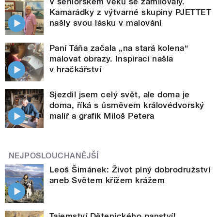
V seniorském věku se zamilovaly.
Kamarádky z výtvarné skupiny PJETTET
našly svou lásku v malování
Paní Táňa začala „na stará kolena“
malovat obrazy. Inspiraci našla
v hračkářství
Sjezdil jsem celý svět, ale doma je
doma, říká s úsměvem královédvorský
malíř a grafik Miloš Petera
NEJPOSLOUCHANĚJŠÍ
Leoš Šimánek: Život plný dobrodružství
aneb Světem křížem krážem
Tajemství Dětenického panství!