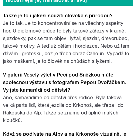
Takže je to i jakési soužití člověka s přírodou?
Je to tak. Je to koncentrování se na všechny aspekty
hor. U diplomové práce to byly takové zářezy v krajině,
sjezdovky, pak se tam objevil lyžař, sjezdař, dřevorubec,
takové motivy. A teď už dělám i horolezce. Nebo už tam
dávám i grotesku, což je třeba obraz Čahoun. Vypadá to
jako maškarní, je to člověk na chůdách s lyžemi.
V galerii Veselý výlet v Peci pod Sněžkou máte
společnou výstavu s fotografem Pepou Dvořáčkem.
Vy jste kamarádi od dětství?
Ano, kamarádíme od dětství přes rodiče. Byla taková
velká parta lidí, která jezdila do Krkonoš, ale třeba i do
Rakouska do Alp. Takže se známe od úplně malých
kloučků.
Když se podíváte na Alpy a na Krkonoše vizuálně, je