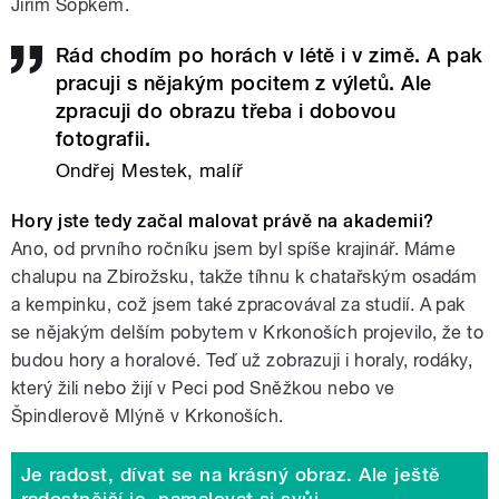
Jiřím Sopkem.
Rád chodím po horách v létě i v zimě. A pak
pracuji s nějakým pocitem z výletů. Ale
zpracuji do obrazu třeba i dobovou
fotografii.
Ondřej Mestek, malíř
Hory jste tedy začal malovat právě na akademii?
Ano, od prvního ročníku jsem byl spíše krajinář. Máme
chalupu na Zbirožsku, takže tíhnu k chatařským osadám
a kempinku, což jsem také zpracovával za studií. A pak
se nějakým delším pobytem v Krkonoších projevilo, že to
budou hory a horalové. Teď už zobrazuji i horaly, rodáky,
který žili nebo žijí v Peci pod Sněžkou nebo ve
Špindlerově Mlýně v Krkonoších.
Je radost, dívat se na krásný obraz. Ale ještě
radostnější je, namalovat si svůj