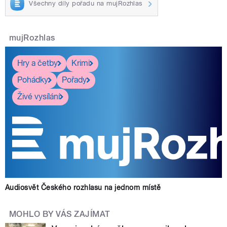
Všechny díly pořadu na mujRozhlas
mujRozhlas
Hry a četby
Krimi
Pohádky
Pořady
Živé vysílání
Audiosvět Českého rozhlasu na jednom místě
MOHLO BY VÁS ZAJÍMAT