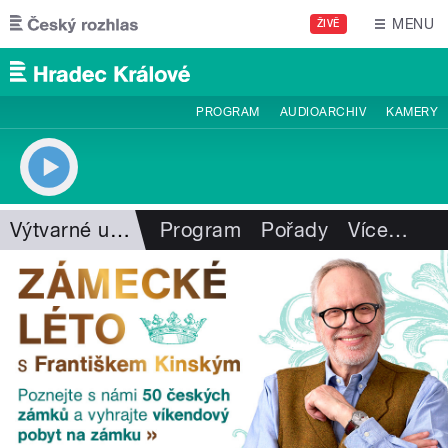
Přejít k hlavnímu obsahu
MENU
ŽIVĚ
PROGRAM
AUDIOARCHIV
KAMERY
Výtvarné umění
Program
Pořady
Více
…