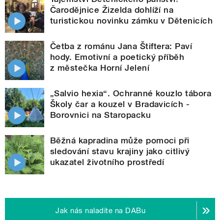
Čarodějnice Žizelda dohlíží na
turistickou novinku zámku v Dětenicích
Četba z románu Jana Štiftera: Paví
hody. Emotivní a poetický příběh
z městečka Horní Jelení
„Salvio hexia“. Ochranné kouzlo tábora
Školy čar a kouzel v Bradavicích -
Borovnici na Staropacku
Běžná kapradina může pomoci při
sledování stavu krajiny jako citlivý
ukazatel životního prostředí
Jak nás naladíte na DABu