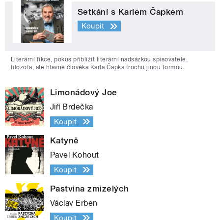
Setkání s Karlem Čapkem
Koupit
Literární fikce, pokus přiblížit literární nadsázkou spisovatele,
filozofa, ale hlavně člověka Karla Čapka trochu jinou formou.
Limonádový Joe
Jiří Brdečka
Koupit
Katyně
Pavel Kohout
Koupit
Pastvina zmizelých
Václav Erben
Koupit