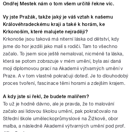
Ondřej Mestek nám o tom všem určitě řekne víc.
Vy jste Pražák, takže jaký je váš vztah k našemu
Královéhradeckému kraji a také k horám, ke
Krkonoším, které malujete nejraději?
Krkonoše jsou taková má niterní láska od dětství, kdy
jsme do hor jezdili jako malí s rodiči. Tam to všechno
začalo. To jsem sice ještě nemaloval, nicméně ta láska,
která se potom zobrazuje v mém umění, byla asi daná
mojí diplomovou prací na Akademii výtvarných umění v
Praze. A v tom vlastně pokračuji doteď. Je to dlouhodobý
proces tvoření, fascinace těmi horami a zdejším krajem.
A kdy jste si řekl, že budete malířem?
To už je hodně dávno, ale je pravda, že to malování
začalo asi lidovou školou umění, pak pokračovalo na
Střední škole uměleckoprůmyslové na Žižkově, obor
malba, a následně Akademií výtvarných umění pod prof.