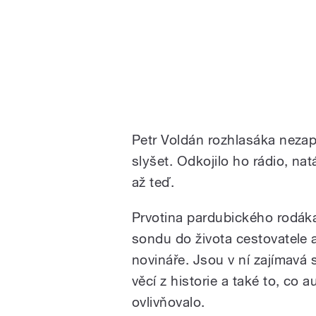
Petr Voldán rozhlasáka nezapř
slyšet. Odkojilo ho rádio, nat
až teď.
Prvotina pardubického rodák
sondu do života cestovatele 
novináře. Jsou v ní zajímavá 
věcí z historie a také to, co a
ovlivňovalo.