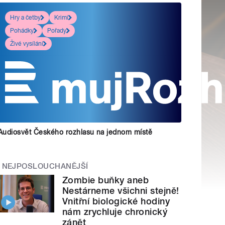
Hry a četby
Krimi
Pohádky
Pořady
Živé vysílání
Audiosvět Českého rozhlasu na jednom místě
NEJPOSLOUCHANĚJŠÍ
Zombie buňky aneb
Nestárneme všichni stejně!
Vnitřní biologické hodiny
nám zrychluje chronický
zánět