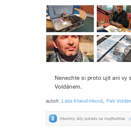
Nenechte si proto ujít ani v
Voldánem.
autoři:
Lada Klokočníková
,
Petr Voldá
Všechny díly pořadu na mujRozhlas