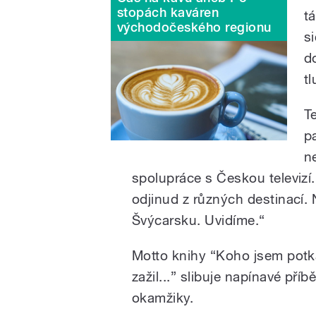
stopách kaváren
t
východočeského regionu
s
d
t
T
p
n
spolupráce s Českou televizí.
odjinud z různých destinací.
Švýcarsku. Uvidíme.“
Motto knihy “Koho jsem potkal
zažil...” slibuje napínavé pří
okamžiky.