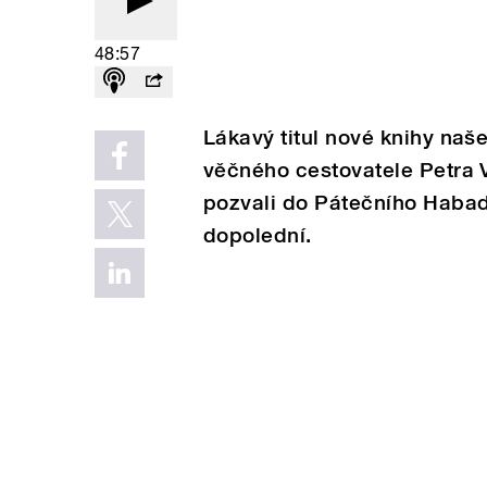
48:57
Lákavý titul nové knihy naše
věčného cestovatele Petra V
pozvali do Pátečního Habadě
dopolední.