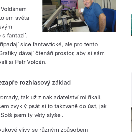
m Voldánem
kolem světa
 svými
 s fantazií.
ipadají sice fantastické, ale pro tento
rafiky dávají čtenáři prostor, aby si sám
slí si Petr Voldán.
ezapře rozhlasový základ
mady, tak už z nakladatelství mi říkali,
sem zvyklý psát si to takzvaně do úst, jak
Spíš jsem ty věty slyšel.
vukové vlivy se různým způsobem