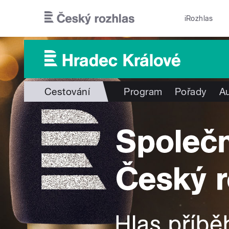
Přejít k hlavnímu obsahu
iRozhlas
Cestování
Program
Pořady
Au