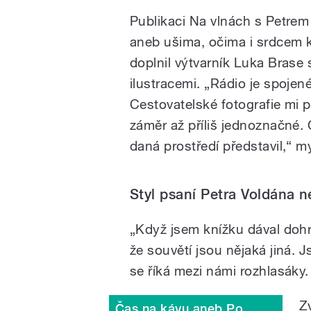
Publikaci Na vlnách s Petre
aneb ušima, očima i srdcem 
doplnil výtvarník Luka Brase
ilustracemi. „Rádio je spojené
Cestovatelské fotografie mi př
záměr až příliš jednoznačné. G
daná prostředí představil,“ my
Styl psaní Petra Voldána n
„Když jsem knížku dával dohro
že souvětí jsou nějaká jiná. J
se říká mezi námi rozhlasáky. 
Z
Čas na kávu aneb Po