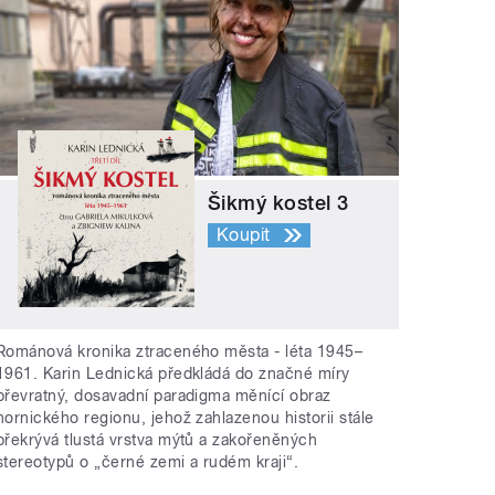
Šikmý kostel 3
Koupit
Románová kronika ztraceného města - léta 1945–
1961. Karin Lednická předkládá do značné míry
převratný, dosavadní paradigma měnící obraz
hornického regionu, jehož zahlazenou historii stále
překrývá tlustá vrstva mýtů a zakořeněných
stereotypů o „černé zemi a rudém kraji“.