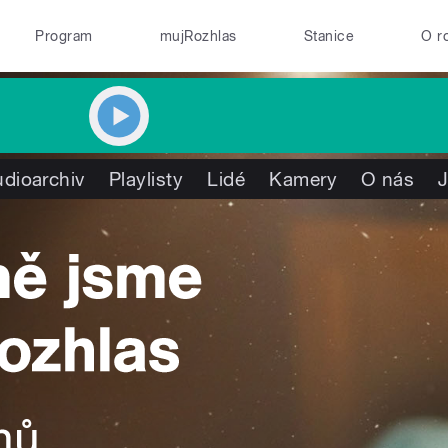
Program
mujRozhlas
Stanice
O r
dioarchiv
Playlisty
Lidé
Kamery
O nás
J