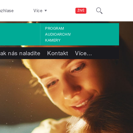
ozhlase
Více
ŽIVĚ
PROGRAM
AUDIOARCHIV
KAMERY
ak nás naladíte
Kontakt
Více
…