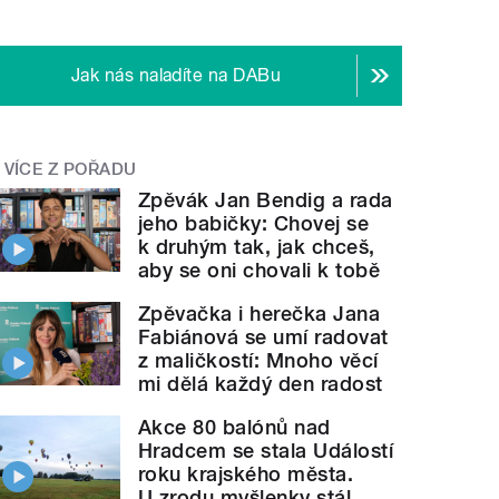
Jak nás naladíte na DABu
VÍCE Z POŘADU
Zpěvák Jan Bendig a rada
jeho babičky: Chovej se
k druhým tak, jak chceš,
aby se oni chovali k tobě
Zpěvačka i herečka Jana
Fabiánová se umí radovat
z maličkostí: Mnoho věcí
mi dělá každý den radost
Akce 80 balónů nad
Hradcem se stala Událostí
roku krajského města.
U zrodu myšlenky stál