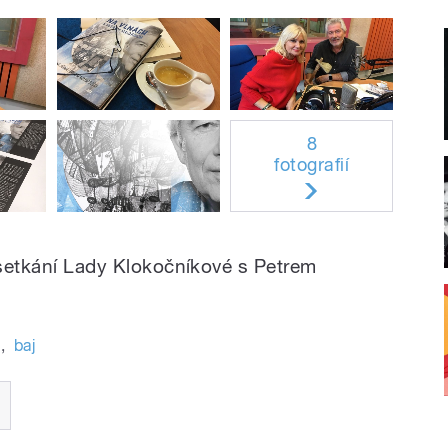
8
fotografií
y setkání Lady Klokočníkové s Petrem
n
,
baj