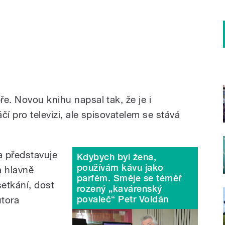
e. Novou knihu napsal tak, že je i
áčí pro televizi, ale spisovatelem se stává
a představuje
Kdybych byl žena,
používám kávu jako
a hlavně
parfém. Směje se téměř
setkání, dost
rozený „kavárenský
povaleč“ Petr Voldán
utora