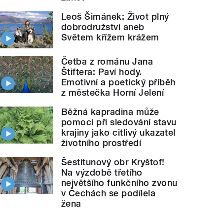
Leoš Šimánek: Život plný
dobrodružství aneb
Světem křížem krážem
Četba z románu Jana
Štiftera: Paví hody.
Emotivní a poetický příběh
z městečka Horní Jelení
Běžná kapradina může
pomoci při sledování stavu
krajiny jako citlivý ukazatel
životního prostředí
Šestitunový obr Kryštof!
Na výzdobě třetího
největšího funkčního zvonu
v Čechách se podílela
žena