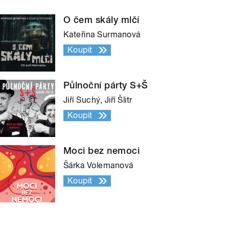
O čem skály mlčí
Kateřina Surmanová
Koupit
Půlnoční párty S+Š
Jiří Suchý, Jiří Šlitr
Koupit
Moci bez nemoci
Šárka Volemanová
Koupit