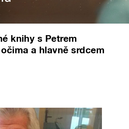
é knihy s Petrem
 očima a hlavně srdcem