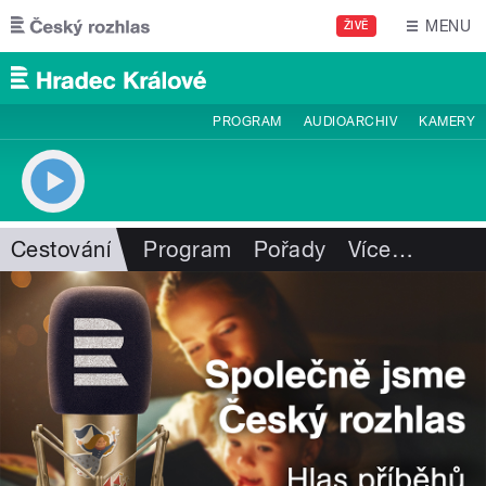
Přejít k hlavnímu obsahu
MENU
ŽIVĚ
PROGRAM
AUDIOARCHIV
KAMERY
Cestování
Program
Pořady
Více
…