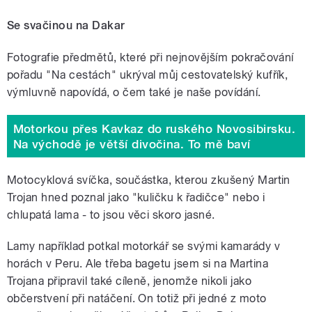
Se svačinou na Dakar
Fotografie předmětů, které při nejnovějším pokračování
pořadu "Na cestách" ukrýval můj cestovatelský kufřík,
výmluvně napovídá, o čem také je naše povídání.
Motorkou přes Kavkaz do ruského Novosibirsku.
Na východě je větší divočina. To mě baví
Motocyklová svíčka, součástka, kterou zkušený Martin
Trojan hned poznal jako "kuličku k řadičce" nebo i
chlupatá lama - to jsou věci skoro jasné.
Lamy například potkal motorkář se svými kamarády v
horách v Peru. Ale třeba bagetu jsem si na Martina
Trojana připravil také cíleně, jenomže nikoli jako
občerstvení při natáčení. On totiž při jedné z moto