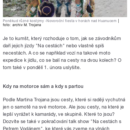
Poněkud různé kostýmy -Novoroční fiesta v horách nad Huanucem
|
foto:
archiv M. Trojana
Je to kumšt, který rozhoduje o tom, jak se závodníkům
daří jejich jízdy "Na cestách" nebo vlastně spíš
necestách. A co se napřiklad vozí na takové moto
expedice k jídlu, co se balí na cesty na dvou kolech? O
tom také v pondělí 1. února uslyšíte.
Kdy na motorce sám a kdy s partou
Podle Martina Trojana jsou cesty, které si raději vychutná
jen o samotě na své motorce. Ale jsou cesty, na které je
lepší vyrážet k kamarády, ve skupině. Které to jsou?
Dozvíte se také v pokračování talk show "Na cestách s
Petrem Vodánem", ke které vás zveme na vlnách