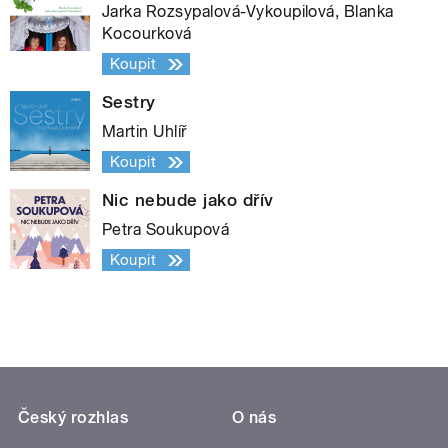
Jarka Rozsypalová-Vykoupilová, Blanka
Kocourková
Koupit
Sestry
Martin Uhlíř
Koupit
Nic nebude jako dřív
Petra Soukupová
Koupit
Český rozhlas
O nás