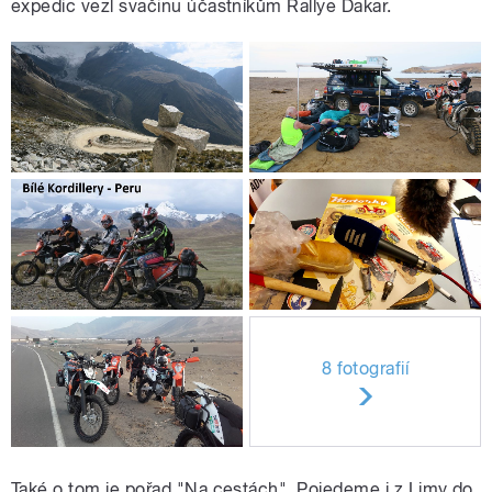
expedic vezl svačinu účastníkům Rallye Dakar.
8 fotografií
Také o tom je pořad "Na cestách". Pojedeme i z Limy do