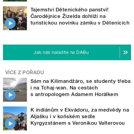
Tajemství Dětenického panství!
Čarodějnice Žizelda dohlíží na
turistickou novinku zámku v Dětenicích
Jak nás naladíte na DABu
VÍCE Z POŘADU
Sám na Kilimandžáro, se studenty třeba
i na Tchaj-wan. Na cestách
s antropologem Adamem Horálkem
K indiánům v Ekvádoru, za medvědy na
Aljašku i v koňském sedle
Kyrgyzstánem s Veronikou Valterovou