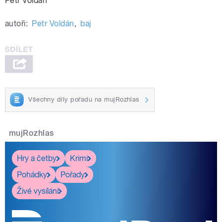
Petr Voldán
autoři:
Petr Voldán
,
baj
Všechny díly pořadu na mujRozhlas
mujRozhlas
Hry a četby
Krimi
Pohádky
Pořady
Živé vysílání