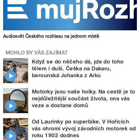
Audiosvět Českého rozhlasu na jednom místě
MOHLO BY VÁS ZAJÍMAT
Když se do něčeho dá, jde do toho
tělem i duší. Češka na Dakaru,
berounská Johanka z Arku
Motorky jsou naše holky. Na cestě je to
nejdůležitější součást života, ona vás
veze a dostane domů
Od Laurinky po superbike. V Hořicích
vás ohromí vývoj závodních motorek od
roku 1902 dodnes