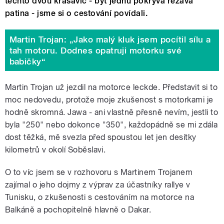
těchto dvou krasavic - byť jednu pokrývá rezavá
patina - jsme si o cestování povídali.
Martin Trojan: „Jako malý kluk jsem pocítil sílu a
tah motoru. Dodnes opatruji motorku své
babičky“
Martin Trojan už jezdil na motorce leckde. Představit si to
moc nedovedu, protože moje zkušenost s motorkami je
hodně skromná. Jawa - ani vlastně přesně nevím, jestli to
byla "250" nebo dokonce "350", každopádně se mi zdála
dost těžká, mě svezla před spoustou let jen desítky
kilometrů v okolí Soběslavi.
O to víc jsem se v rozhovoru s Martinem Trojanem
zajímal o jeho dojmy z výprav za účastníky rallye v
Tunisku, o zkušenosti s cestováním na motorce na
Balkáně a pochopitelně hlavně o Dakar.