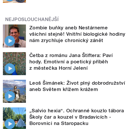
NEJPOSLOUCHANĚJŠÍ
Zombie buňky aneb Nestárneme
všichni stejně! Vnitřní biologické hodiny
nám zrychluje chronický zánět
Četba z románu Jana Štiftera: Paví
hody. Emotivní a poetický příběh
z městečka Horní Jelení
Leoš Šimánek: Život plný dobrodružství
aneb Světem křížem krážem
„Salvio hexia“. Ochranné kouzlo tábora
Školy čar a kouzel v Bradavicích -
Borovnici na Staropacku