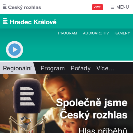
Přejít k hlavnímu obsahu
MENU
ŽIVĚ
PROGRAM
AUDIOARCHIV
KAMERY
Regionální
Program
Pořady
Více
…