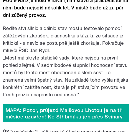
Podle ŘSD je most v havarijním stavu a pracovat se na
něm bude nejspíš několik let. V místě bude už za pár
dní zúžený provoz.
Ředitelství silnic a dálnic stav mostu testovalo pomocí
zátěžových zkoušek, diagnostika ukázala, že situace je
kritická - a navíc se postupně ještě zhoršuje. Pokračuje
mluvčí ŘSD Jan Rýdl.
„Most má skryté statické vady, které nejsou na první
pohled zřejmé. V sedmibodové stupnici hodnocení stavu
mostů byl tento most ohodnocen číslem šest. To
znamená velmi špatný stav. Na základě toho vyšla nějaká
konkrétní zatížitelnost, která je při stávajícím provozu ve
třech pruzích naprosto neúnosná."
MAPA: Pozor, průjezd Malšovou Lhotou je na tři
měsíce uzavřen! Ke Stříbrňáku jen přes Svinary
ŘSD požádalo 2. září krajský úřad o omezení dopravy na