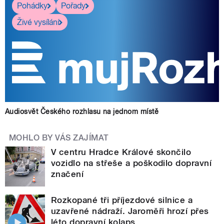
Pohádky
Pořady
Živé vysílání
Audiosvět Českého rozhlasu na jednom místě
MOHLO BY VÁS ZAJÍMAT
V centru Hradce Králové skončilo
vozidlo na střeše a poškodilo dopravní
značení
Rozkopané tři příjezdové silnice a
uzavřené nádraží. Jaroměři hrozí přes
léto dopravní kolaps