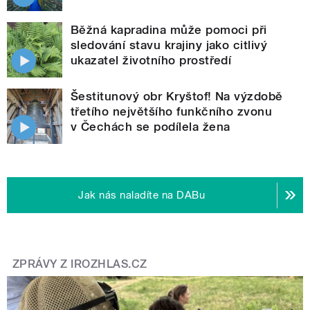
Běžná kapradina může pomoci při
sledování stavu krajiny jako citlivý
ukazatel životního prostředí
Šestitunový obr Kryštof! Na výzdobě
třetího největšího funkčního zvonu
v Čechách se podílela žena
Jak nás naladíte na DABu
ZPRÁVY Z IROZHLAS.CZ