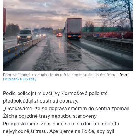
Dopravní komplikace nás i letos určitě neminou (ilustrační foto)
|
foto:
Fotobanka Pixabay
Podle policejní mluvčí Ivy Kormošové policisté
předpokládají zhoustnutí dopravy.
„Očekáváme, že se doprava směrem do centra zpomalí.
Žádné objízdné trasy nebudou stanoveny.
Předpokládáme, že si sami řidiči najdou pro sebe tu
nejvýhodnější trasu. Apelujeme na řidiče, aby byli