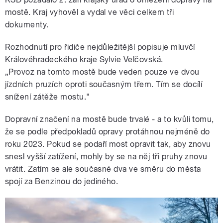
mostě. Kraj vyhověl a vydal ve věci celkem tři
dokumenty.
Rozhodnutí pro řidiče nejdůležitější popisuje mluvčí
Královéhradeckého kraje Sylvie Velčovská.
„Provoz na tomto mostě bude veden pouze ve dvou
jízdních pruzích oproti současným třem. Tím se docílí
snížení zátěže mostu."
Dopravní značení na mostě bude trvalé - a to kvůli tomu,
že se podle předpokladů opravy protáhnou nejméně do
roku 2023. Pokud se podaří most opravit tak, aby znovu
snesl vyšší zatížení, mohly by se na něj tři pruhy znovu
vrátit. Zatím se ale současné dva ve směru do města
spojí za Benzinou do jediného.