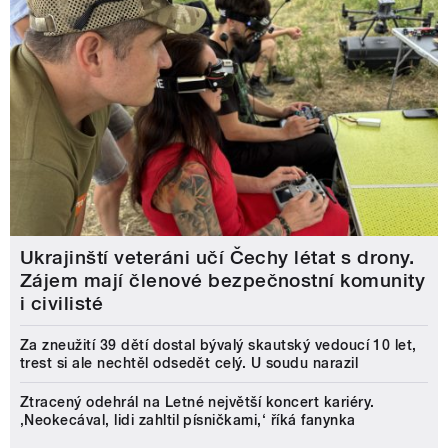
Ukrajinští veteráni učí Čechy létat s drony.
Zájem mají členové bezpečnostní komunity
i civilisté
Za zneužití 39 dětí dostal bývalý skautský vedoucí 10 let,
trest si ale nechtěl odsedět celý. U soudu narazil
Ztracený odehrál na Letné největší koncert kariéry.
‚Neokecával, lidi zahltil písničkami,‘ říká fanynka