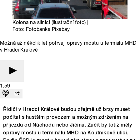
Kolona na silnici (ilustrační foto) |
Foto: Fotobanka Pixabay
Možná až několik let potrvají opravy mostu u termiálu MHD
v Hradci Králové
1:59
Řidiči v Hradci Králové budou zřejmě už brzy muset
počítat s hustším provozem a možným zdržením na
příjezdu od Náchoda nebo Jičína. Začít by totiž měly
opravy mostu u terminálu MHD na Koutníkově ulici.