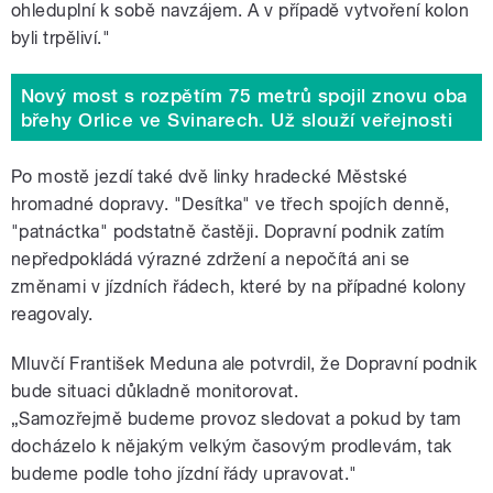
ohleduplní k sobě navzájem. A v případě vytvoření kolon
byli trpěliví."
Nový most s rozpětím 75 metrů spojil znovu oba
břehy Orlice ve Svinarech. Už slouží veřejnosti
Po mostě jezdí také dvě linky hradecké Městské
hromadné dopravy. "Desítka" ve třech spojích denně,
"patnáctka" podstatně častěji. Dopravní podnik zatím
nepředpokládá výrazné zdržení a nepočítá ani se
změnami v jízdních řádech, které by na případné kolony
reagovaly.
Mluvčí František Meduna ale potvrdil, že Dopravní podnik
bude situaci důkladně monitorovat.
„Samozřejmě budeme provoz sledovat a pokud by tam
docházelo k nějakým velkým časovým prodlevám, tak
budeme podle toho jízdní řády upravovat."