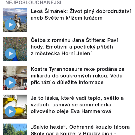
NEJPOSLOUCHANĚJŠÍ
Leoš Šimánek: Život plný dobrodružství
aneb Světem křížem krážem
Četba z románu Jana Štiftera: Paví
hody. Emotivní a poetický příběh
z městečka Horní Jelení
Kostra Tyrannosaura rexe prodána za
miliardu do soukromých rukou. Věda
přichází o důležité informace
Je to láska, které vadí teplo, světlo a
vzduch, usmívá se sommeliérka
olivového oleje Eva Hammerová
„Salvio hexia“. Ochranné kouzlo tábora
Školy čar a kouzel v Bradavicích -