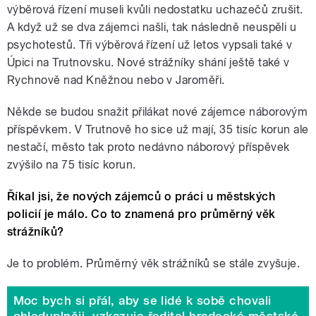
výběrová řízení museli kvůli nedostatku uchazečů zrušit.
A když už se dva zájemci našli, tak následně neuspěli u
psychotestů. Tři výběrová řízení už letos vypsali také v
Úpici na Trutnovsku. Nové strážníky shání ještě také v
Rychnově nad Kněžnou nebo v Jaroměři.
Někde se budou snažit přilákat nové zájemce náborovým
příspěvkem. V Trutnově ho sice už mají, 35 tisíc korun ale
nestačí, město tak proto nedávno náborový příspěvek
zvýšilo na 75 tisíc korun.
Říkal jsi, že nových zájemců o práci u městských
policií je málo. Co to znamená pro průměrný věk
strážníků?
Je to problém. Průměrný věk strážníků se stále zvyšuje.
Moc bych si přál, aby se lidé k sobě chovali
ohleduplněji, vzkazuje ředitel hradecké městské