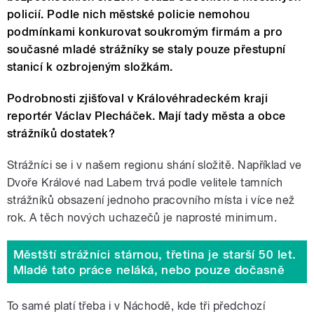
policií. Podle nich městské policie nemohou
podmínkami konkurovat soukromým firmám a pro
současné mladé strážníky se staly pouze přestupní
stanicí k ozbrojeným složkám.
Podrobnosti zjišťoval v Královéhradeckém kraji
reportér Václav Plecháček. Mají tady města a obce
strážníků dostatek?
Strážníci se i v našem regionu shání složitě. Například ve
Dvoře Králové nad Labem trvá podle velitele tamních
strážníků obsazení jednoho pracovního místa i více než
rok. A těch nových uchazečů je naprosté minimum.
Městští strážníci stárnou, třetina je starší 50 let.
Mladé tato práce neláká, nebo pouze dočasně
To samé platí třeba i v Náchodě, kde tři předchozí