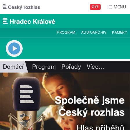
Přejít k hlavnímu obsahu
MENU
ŽIVĚ
PROGRAM
AUDIOARCHIV
KAMERY
Domácí
Program
Pořady
Více
…