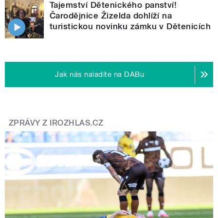
Tajemství Dětenického panství!
Čarodějnice Žizelda dohlíží na
turistickou novinku zámku v Dětenicích
Jak nás naladíte na DABu
ZPRÁVY Z IROZHLAS.CZ