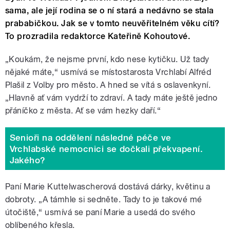
sama, ale její rodina se o ní stará a nedávno se stala
prababičkou. Jak se v tomto neuvěřitelném věku cítí?
To prozradila redaktorce Kateřině Kohoutové.
„Koukám, že nejsme první, kdo nese kytičku. Už tady
nějaké máte,“ usmívá se místostarosta Vrchlabí Alfréd
Plašil z Volby pro město. A hned se vítá s oslavenkyní.
„Hlavně ať vám vydrží to zdraví. A tady máte ještě jedno
přáníčko z města. Ať se vám hezky daří.
“
Senioři na oddělení následné péče ve
Vrchlabské nemocnici se dočkali překvapení.
Jakého?
Paní Marie Kuttelwascherová dostává dárky, květinu a
dobroty. „A támhle si sedněte. Tady to je takové mé
útočiště,
“
usmívá se paní Marie a usedá do svého
oblíbeného křesla.