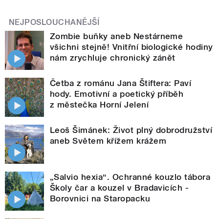
NEJPOSLOUCHANĚJŠÍ
Zombie buňky aneb Nestárneme
všichni stejně! Vnitřní biologické hodiny
nám zrychluje chronický zánět
Četba z románu Jana Štiftera: Paví
hody. Emotivní a poetický příběh
z městečka Horní Jelení
Leoš Šimánek: Život plný dobrodružství
aneb Světem křížem krážem
„Salvio hexia“. Ochranné kouzlo tábora
Školy čar a kouzel v Bradavicích -
Borovnici na Staropacku