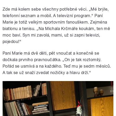
Zde má kolem sebe všechny potřebné věci. „Mé brýle,
telefonní seznam a mobil. A televizní program.
“
Paní
Marie je totiž velkým sportovním fanouškem. Zejména
biatlonu a tenisu. „Na Michala Krčmáře koukám, ten mě
moc baví. Syn mi zavolá, mami, už si zapni televizi,
pojedou!
“
Paní Marie má dvě děti, pět vnoučat a konečně se
dočkala prvního pravnoučátka. „On je tak roztomilý.
Pořád se usmívá a na každého. Teď mu je sedm měsíců.
A tak se už snaží zvedat nožičky a hlavu drží.
“