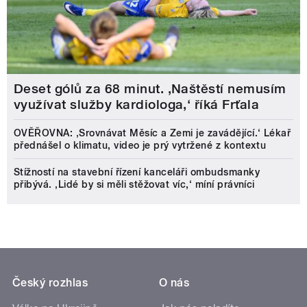
Deset gólů za 68 minut. ,Naštěstí nemusím
využívat služby kardiologa,‘ říká Frťala
OVĚŘOVNA: ‚Srovnávat Měsíc a Zemi je zavádějící.‘ Lékař
přednášel o klimatu, video je prý vytržené z kontextu
Stížností na stavební řízení kanceláři ombudsmanky
přibývá. ‚Lidé by si měli stěžovat víc,‘ míní právníci
Český rozhlas
O nás