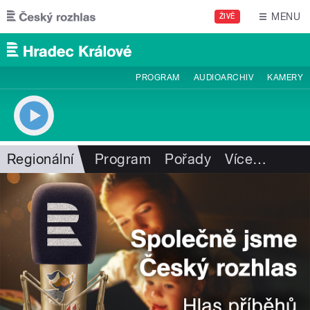
Přejít k hlavnímu obsahu
MENU
ŽIVĚ
PROGRAM
AUDIOARCHIV
KAMERY
Regionální
Program
Pořady
Více
…