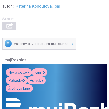
autoři:
Kateřina Kohoutová
,
baj
Všechny díly pořadu na mujRozhlas
mujRozhlas
Hry a četby
Krimi
Pohádky
Pořady
Živé vysílání