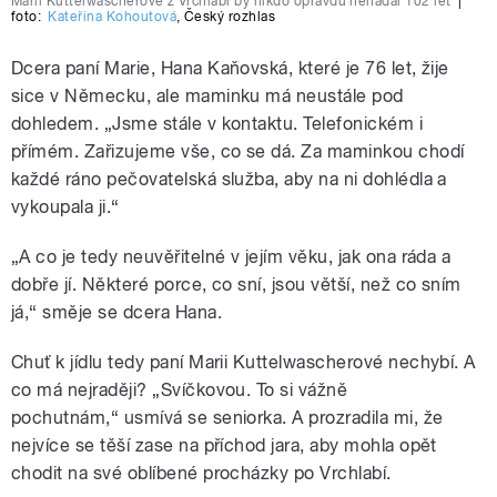
Marii Kuttelwascherové z Vrchlabí by nikdo opravdu nehádal 102 let
|
foto:
Kateřina Kohoutová
,
Český rozhlas
Dcera paní Marie, Hana Kaňovská, které je 76 let, žije
sice v Německu, ale maminku má neustále pod
dohledem. „Jsme stále v kontaktu. Telefonickém i
přímém. Zařizujeme vše, co se dá. Za maminkou chodí
každé ráno pečovatelská služba, aby na ni dohlédla a
vykoupala ji.
“
„A co je tedy neuvěřitelné v jejím věku, jak ona ráda a
dobře jí. Některé porce, co sní, jsou větší, než co sním
já,
“
směje se dcera Hana.
Chuť k jídlu tedy paní Marii Kuttelwascherové nechybí. A
co má nejraději? „Svíčkovou. To si vážně
pochutnám,
“
usmívá se seniorka. A prozradila mi, že
nejvíce se těší zase na příchod jara, aby mohla opět
chodit na své oblíbené procházky po Vrchlabí.