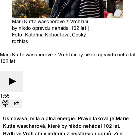
Marii Kuttelwascherové z Vrchlabí
by nikdo opravdu nehádal 102 let |
Foto:
Kateřina Kohoutová
, Český
rozhlas
Marii Kuttelwascherové z Vrchlabí by nikdo opravdu nehádal
102 let
1:55
Usměvavá, milá a plná energie. Právě taková je Marie
Kuttelwascherová, které by nikdo nehádal 102 let.
Bydlí ve Vrchlabí v jednom z nejstarších domů. Žije