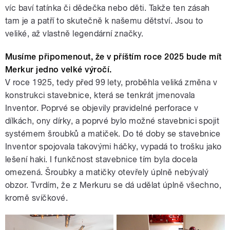
víc baví tatínka či dědečka nebo děti. Takže ten zásah
tam je a patří to skutečně k našemu dětství. Jsou to
veliké, až vlastně legendární značky.
Musíme připomenout, že v příštím roce 2025 bude mít
Merkur jedno velké výročí.
V roce 1925, tedy před 99 lety, proběhla veliká změna v
konstrukci stavebnice, která se tenkrát jmenovala
Inventor. Poprvé se objevily pravidelné perforace v
dílkách, ony dírky, a poprvé bylo možné stavebnici spojit
systémem šroubků a matiček. Do té doby se stavebnice
Inventor spojovala takovými háčky, vypadá to trošku jako
lešení haki. I funkčnost stavebnice tím byla docela
omezená. Šroubky a matičky otevřely úplně nebývalý
obzor. Tvrdím, že z Merkuru se dá udělat úplně všechno,
kromě svíčkové.