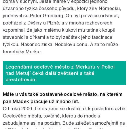
doma v kuchyni. Ještě máme v expozici jednoho
úžasného fyzika českého původu, který žil v Německu,
jmenoval se Peter Grünberg. On byl po válce odsunut,
pocházel z Dýšiny u Plzně, a v mnoha rozhovorech
vzpomínal, že jako malému klukovi mu tatínek koupil
stavebnici s dírkami a to byl začátek jeho fascinace
fyzikou. Nakonec získal Nobelovu cenu. A za to může
teoreticky Merkur.
Legendární ocelové město z Merkuru v Polici
nad Metují čeká další zvětšení a také
přestěhování
Máte u vás také postavené ocelové město, na kterém
pan Mládek pracuje už mnoho let.
Od roku 2000. Letos jsme se dostali už k poslední stavbě
Ocelového města, továrně, kterou do modelu
zabudujeme asi na podzim. Bude záležet samozřejmě na