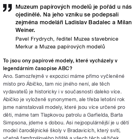
Muzeum papírových modelů je pořád u nás
ojedinělé. Na jeho vzniku se podepsali
zejména modeláři Ladislav Badalec a Milan
Weiner.
Pavel Frydrych, ředitel Muzea stavebnice
Merkur a Muzea papírových modelů
To jsou ony papírové modely, které vycházely v
legendárním časopise ABC?
Ano. Samozřejmě v expozici máme přímo vyčleněné
místo pro Ábíčko, tam nic jiného není, ale těch
vydavatelů je historicky i v současnosti daleko více.
Abíčko je vyloženě synonymem, ale třeba letošní rok
jsme nainstalovali modely, které jsou více určené pro
děti, máme tam Tlapkovou patrolu a Garfielda, Barta
Simpsona, jdeme s dobou. Asi nejpopulárnější je u dětí
model čarodějnické školy v Bradavicích, který svítí,
včetně famfrpálového hřiště a všech těch věžiček