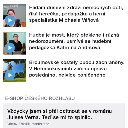
Hlídám duševní zdraví nemocných dětí,
říká herečka, pedagožka a herní
specialistka Michaela Váňová
Hudba je most, který překlene i různá
nedorozumění, usmívá se hudební
pedagožka Kateřina Andršová
Broumovské kostely budou zachráněny.
V Heřmánkovicích začíná oprava
posledního, nejvíce poničeného
E-SHOP ČESKÉHO ROZHLASU
Vždycky jsem si přál ocitnout se v románu
Julese Verna. Teď se mi to splnilo.
Václav Žmolík, moderátor