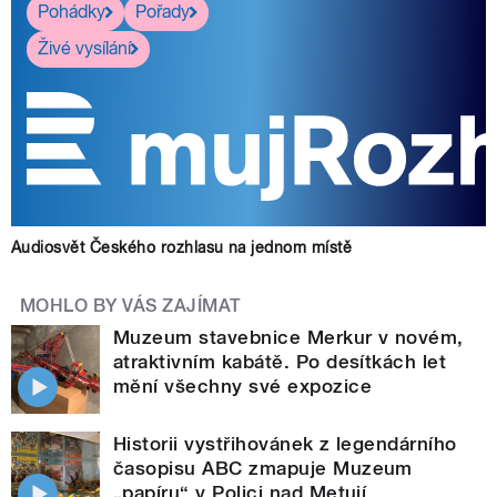
Pohádky
Pořady
Živé vysílání
Audiosvět Českého rozhlasu na jednom místě
MOHLO BY VÁS ZAJÍMAT
Muzeum stavebnice Merkur v novém,
atraktivním kabátě. Po desítkách let
mění všechny své expozice
Historii vystřihovánek z legendárního
časopisu ABC zmapuje Muzeum
„papíru“ v Polici nad Metují