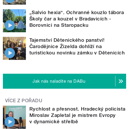
„Salvio hexia“. Ochranné kouzlo tábora
Školy čar a kouzel v Bradavicích -
Borovnici na Staropacku
Tajemství Dětenického panství!
Čarodějnice Žizelda dohlíží na
turistickou novinku zámku v Dětenicích
Jak nás naladíte na DABu
VÍCE Z POŘADU
Rychlost a přesnost. Hradecký policista
Miroslav Zapletal je mistrem Evropy
v dynamické střelbě