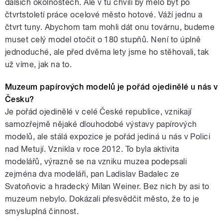
dalších okolnostech. Ale v tu chvíli by mělo být po
čtvrtstoletí práce ocelové město hotové. Váží jednu a
čtvrt tuny. Abychom tam mohli dát onu továrnu, budeme
muset celý model otočit o 180 stupňů. Není to úplně
jednoduché, ale před dvěma lety jsme ho stěhovali, tak
už víme, jak na to.
Muzeum papírových modelů je pořád ojedinělé u nás v
Česku?
Je pořád ojedinělé v celé České republice, vznikají
samozřejmě nějaké dlouhodobé výstavy papírových
modelů, ale stálá expozice je pořád jediná u nás v Polici
nad Metují. Vznikla v roce 2012. To byla aktivita
modelářů, výrazně se na vzniku muzea podepsali
zejména dva modeláři, pan Ladislav Badalec ze
Svatoňovic a hradecký Milan Weiner. Bez nich by asi to
muzeum nebylo. Dokázali přesvědčit město, že to je
smysluplná činnost.