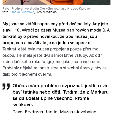
Pavel Frydrych ve studiu Českého rozhlasu Hradec Králové
|
foto:
Radka Šubrtová
,
Český rozhlas
My jsme se viděli naposledy před dvěma lety, kdy jste
slavili 10. výročí založení Muzea papírových modelů. A
tenkrát bylo právě novinkou, že obě muzea jsou
propojená a navštívíte je na jednu vstupenku.
Tenkrát ještě byla muzea propojena pouze přes moji
osobu, ale měla ještě dva samostatné vstupy. Až od 1.
ledna loňského roku fungujeme jako jedna instituce.
Proběhly nějaké rekonstrukce a stavební úpravy, aby se
dalo projít jedněmi dveřmi.
Občas mám problém rozpoznat, jestli to víc
baví tatínka nebo děti. Tvrdím, že z Merkuru
se dá udělat úplně všechno, kromě
svíčkové.
Pavel Frydrych, ředitel Muzea stavebnice