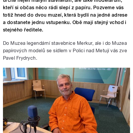
určitě nejen malým stavitelům, ale také modelářům,
kteří si občas něco rádi slepí z papíru. Pozveme vás
totiž hned do dvou muzeí, která bydlí na jedné adrese
a dostanete jednu vstupenku. Obě mají stejný vchod i
stejného ředitele.
Do Muzea legendární stavebnice Merkur, ale i do Muzea
papírových modelů se sídlem v Polici nad Metují vás zve
Pavel Frydrych.