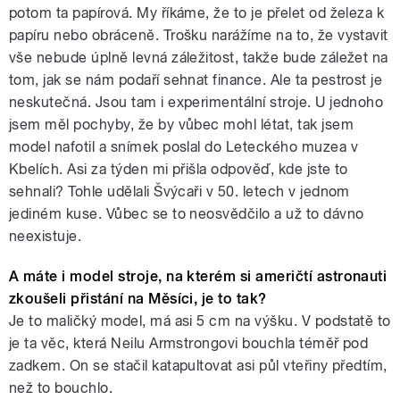
potom ta papírová. My říkáme, že to je přelet od železa k
papíru nebo obráceně. Trošku narážíme na to, že vystavit
vše nebude úplně levná záležitost, takže bude záležet na
tom, jak se nám podaří sehnat finance. Ale ta pestrost je
neskutečná. Jsou tam i experimentální stroje. U jednoho
jsem měl pochyby, že by vůbec mohl létat, tak jsem
model nafotil a snímek poslal do Leteckého muzea v
Kbelích. Asi za týden mi přišla odpověď, kde jste to
sehnali? Tohle udělali Švýcaři v 50. letech v jednom
jediném kuse. Vůbec se to neosvědčilo a už to dávno
neexistuje.
A máte i model stroje, na kterém si američtí astronauti
zkoušeli přistání na Měsíci, je to tak?
Je to maličký model, má asi 5 cm na výšku. V podstatě to
je ta věc, která Neilu Armstrongovi bouchla téměř pod
zadkem. On se stačil katapultovat asi půl vteřiny předtím,
než to bouchlo.