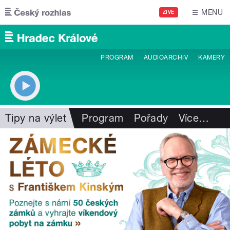
Přejít k hlavnímu obsahu
MENU
ŽIVĚ
PROGRAM
AUDIOARCHIV
KAMERY
Tipy na výlet
Program
Pořady
Více
…