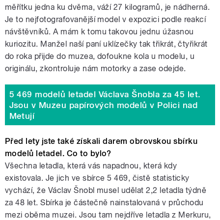
měřítku jedna ku dvěma, váží 27 kilogramů, je nádherná.
Je to nejfotografovanější model v expozici podle reakcí
návštěvníků. A mám k tomu takovou jednu úžasnou
kuriozitu. Manžel naší paní uklízečky tak třikrát, čtyřikrát
do roka přijde do muzea, dofoukne kola u modelu, u
originálu, zkontroluje nám motorky a zase odejde.
5 469 modelů letadel Václava Šnobla za 45 let.
Jsou v Muzeu papírových modelů v Polici nad
Metují
Před lety jste také získali darem obrovskou sbírku
modelů letadel. Co to bylo?
Všechna letadla, která vás napadnou, která kdy
existovala. Je jich ve sbírce 5 469, čistě statisticky
vychází, že Václav Šnobl musel udělat 2,2 letadla týdně
za 48 let. Sbírka je částečně nainstalovaná v průchodu
mezi oběma muzei. Jsou tam nejdříve letadla z Merkuru,