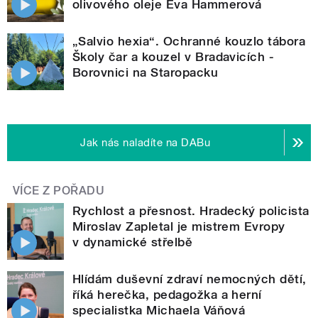
olivového oleje Eva Hammerová
„Salvio hexia“. Ochranné kouzlo tábora
Školy čar a kouzel v Bradavicích -
Borovnici na Staropacku
Jak nás naladíte na DABu
VÍCE Z POŘADU
Rychlost a přesnost. Hradecký policista
Miroslav Zapletal je mistrem Evropy
v dynamické střelbě
Hlídám duševní zdraví nemocných dětí,
říká herečka, pedagožka a herní
specialistka Michaela Váňová