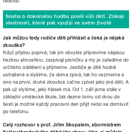
radoval.
Snaha o dokonalou hudbu posílí vůli dětí. Získají
vlastnosti, které pak využijí ve svém životě
Jak můžou tedy rodiče děti přihlásit a čeká je nějaká
zkouška?
Když přijdou poprvé, tak jim obvykle připravíme nějakou
hezkou atmosféru, zazpívají písničku a my je zařadíme do
určitého oddělení a přijmeme. Jestliže je dítě hodně
ustrašené a slyšíme, že doma zpívá, tak ho vezmeme a
ono na první, druhé zkoušce začne zpívat jako jiné děti. A
pak už slyšíme, jaký hlásek má. Od 1. září jsme stále v
základní umělecké škole, tak dejme tomu od dvou do
šesti je možné každý pracovní den přijít nebo se domluvit
po telefonu.
Celý rozhovor s prof. Jiřím Skopalem, sbormistrem