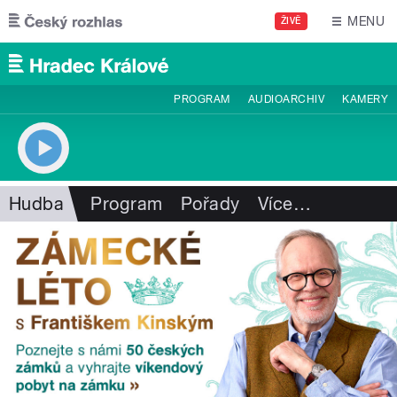
Přejít k hlavnímu obsahu
MENU
ŽIVĚ
PROGRAM
AUDIOARCHIV
KAMERY
Hudba
Program
Pořady
Více
…