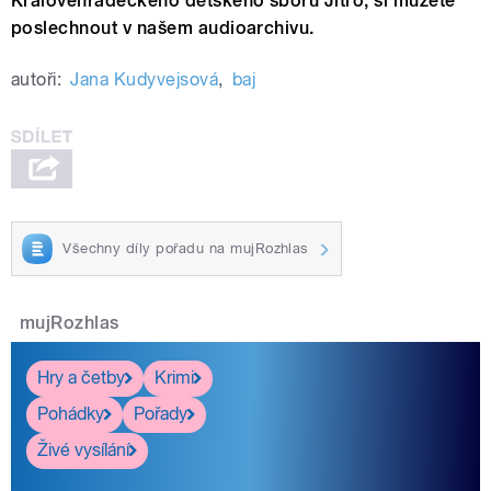
Královéhradeckého dětského sboru Jitro, si můžete
poslechnout v našem audioarchivu.
autoři:
Jana Kudyvejsová
,
baj
Všechny díly pořadu na mujRozhlas
mujRozhlas
Hry a četby
Krimi
Pohádky
Pořady
Živé vysílání