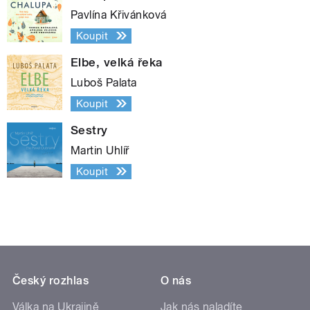
Pavlína Křivánková
Koupit
Elbe, velká řeka
Luboš Palata
Koupit
Sestry
Martin Uhlíř
Koupit
Český rozhlas
O nás
Válka na Ukrajině
Jak nás naladíte