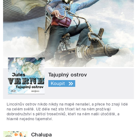
Tajuplný ostrov
Koupit
Lincolnův ostrov nikdo nikdy na mapě nenašel, a přece ho znají lidé
na celém světě. Už déle než sto třicet let na něm prožívají
dobrodružství s pěticí trosečníků, kteří na něm našli útočiště, a
hlavně nejedno tajemství.
Chalupa