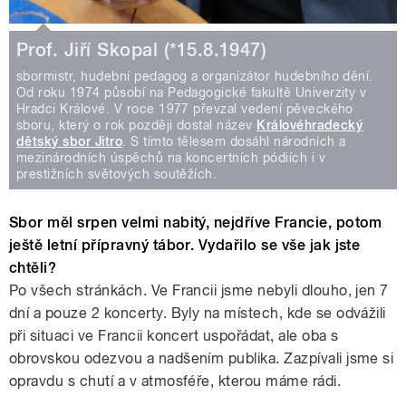
Prof. Jiří Skopal (*15.8.1947)
sbormistr, hudební pedagog a organizátor hudebního dění.
Od roku 1974 působí na Pedagogické fakultě Univerzity v
Hradci Králové. V roce 1977 převzal vedení pěveckého
sboru, který o rok později dostal název
Královéhradecký
dětský sbor Jitro
. S tímto tělesem dosáhl národních a
mezinárodních úspěchů na koncertních pódiích i v
prestižních světových soutěžích.
Sbor měl srpen velmi nabitý, nejdříve Francie, potom
ještě letní přípravný tábor. Vydařilo se vše jak jste
chtěli?
Po všech stránkách. Ve Francii jsme nebyli dlouho, jen 7
dní a pouze 2 koncerty. Byly na místech, kde se odvážili
při situaci ve Francii koncert uspořádat, ale oba s
obrovskou odezvou a nadšením publika. Zazpívali jsme si
opravdu s chutí a v atmosféře, kterou máme rádi.