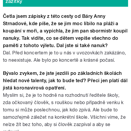
zážitky
Četla jsem zápisky z této cesty od Báry Anny
Strnadové, kde píše, že se jim moc líbilo na pláži a
koupání v moři, a vypíchla, že jim pan sbormistr koupil
nanuky. Tak vidíte, co se dětem vepíše všechno do
paměti z tohoto výletu. Dal jste si také nanuk?
Dal. Před koncertem je to u nás v uvozovkách zakázáno,
to neexistuje. Ale bylo po koncertě a krásné počasí.
Bývalo zvykem, že jste jezdili po základních školách
hledat nové talenty, jak to bude teď? Přeci jen platí dál
jistá koronavirová opatření.
Myslím si, že je to hodně na rozhodnutí ředitele školy,
zda očkovaný člověk, s rouškou nebo případně venku k
tomu si může poslechnou, jak kdo zpívá. Ale bude to
samozřejmě záležet na konkrétní škole. Všichni víme, že
nelze žít bez toho, aby si člověk zazpíval a aby se