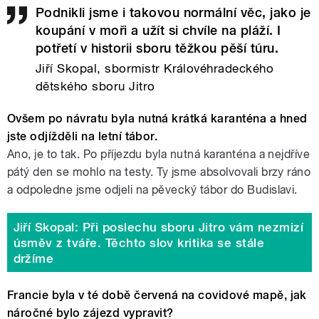
Podnikli jsme i takovou normální věc, jako je
koupání v moři a užít si chvíle na pláží. I
potřetí v historii sboru těžkou pěší túru.
Jiří Skopal, sbormistr Královéhradeckého
dětského sboru Jitro
Ovšem po návratu byla nutná krátká karanténa a hned
jste odjížděli na letní tábor.
Ano, je to tak. Po příjezdu byla nutná karanténa a nejdříve
pátý den se mohlo na testy. Ty jsme absolvovali brzy ráno
a odpoledne jsme odjeli na pěvecký tábor do Budislavi.
Jiří Skopal: Při poslechu sboru Jitro vám nezmizí
úsměv z tváře. Těchto slov kritika se stále
držíme
Francie byla v té době červená na covidové mapě, jak
náročné bylo zájezd vypravit?