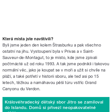
Která místa jste navštívili?
Byli jsme jeden den kolem Štrasburku a pak všechno
ostatní na jihu. Vystoupení byla v Privas a v Saint-
Sauveur-de-Montagut, to je místo, kde jsme zpívali
počtrnácté už od roku 1993. A tak jsme podnikli i takovou
normální věc, jako je koupat se v moři a užít si chvíle na
pláží, a také potřetí v historii sboru, ale teď asi po 15
letech, těžkou a namáhavou pěší túru vstříc Grand
Canyonu du Verdon.
Královéhradecký dětský sbor Jitro se zamiloval
do Islandu. Domů si přivezl neopakovatelné