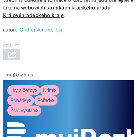
Všechny důležité informace o koronaviru jsou zveřejněné
také na
webových stránkách krajského úřadu
Královéhradeckého kraje
.
autoři:
Ondřej Vaňura
,
baj
mujRozhlas
Hry a četby
Krimi
Pohádky
Pořady
Živé vysílání