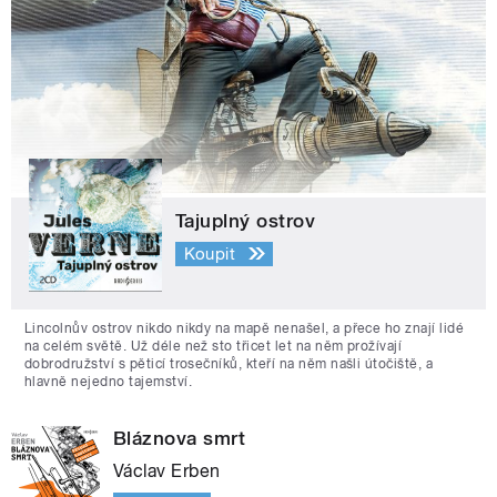
Tajuplný ostrov
Koupit
Lincolnův ostrov nikdo nikdy na mapě nenašel, a přece ho znají lidé
na celém světě. Už déle než sto třicet let na něm prožívají
dobrodružství s pěticí trosečníků, kteří na něm našli útočiště, a
hlavně nejedno tajemství.
Bláznova smrt
Václav Erben