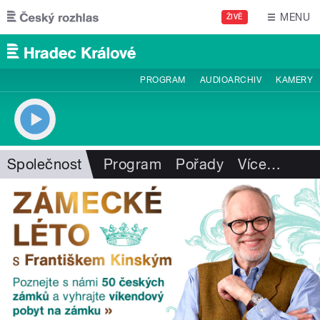
Přejít k hlavnímu obsahu
MENU
ŽIVĚ
PROGRAM
AUDIOARCHIV
KAMERY
Společnost
Program
Pořady
Více
…