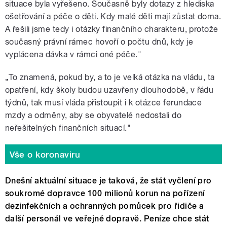
situace byla vyřešeno. Současně byly dotazy z hlediska
ošetřování a péče o děti. Kdy malé děti mají zůstat doma.
A řešili jsme tedy i otázky finančního charakteru, protože
současný právní rámec hovoří o počtu dnů, kdy je
vyplácena dávka v rámci oné péče."
„To znamená, pokud by, a to je velká otázka na vládu, ta
opatření, kdy školy budou uzavřeny dlouhodobě, v řádu
týdnů, tak musí vláda přistoupit i k otázce ferundace
mzdy a odměny, aby se obyvatelé nedostali do
neřešitelných finančních situací."
Vše o koronaviru
Dnešní aktuální situace je taková, že stát vyčlení pro
soukromé dopravce 100 milionů korun na pořízení
dezinfekčních a ochranných pomůcek pro řidiče a
další personál ve veřejné dopravě. Peníze chce stát