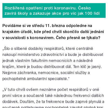
Rozšířená opatření proti koronaviru. Česko
zavírá školy a zakazuje akce pro víc jak 100 lidí
Povídáme si ve středu 11. března odpoledne na
krajském úřadě, kde před chvílí skončilo další jednání
v souvislosti s koronavirem. Čeho přesně se týkalo?
„Šlo o slíbené dodávky respirátorů, které centrálně
nakoupí ministerstvo zdravotnictví a bude je distribuovat
jednak vlastním fakultním nemocnicích a následně
krajům, které je budou distribuovat dál. Ten klíč je jasný.
Nejprve záchranka, nemocnice, sociální služby a
pochopitelně ambulantní specialisté."
„V tuto chvíli ovšem neznáme počet respirátorů v oné
první várce a současně také následnou frekvenci dalších
dodávek. Doufám, že ta frekvence bude zaprvé plynulá a
současně potřebujeme pochopitelně zásobit plošně kraj.