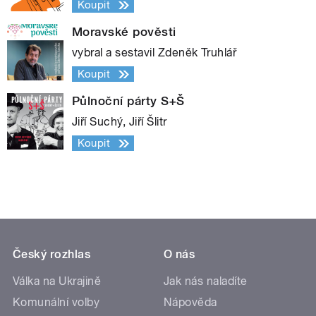
Koupit
Moravské pověsti
vybral a sestavil Zdeněk Truhlář
Koupit
Půlnoční párty S+Š
Jiří Suchý, Jiří Šlitr
Koupit
Český rozhlas
O nás
Válka na Ukrajině
Jak nás naladíte
Komunální volby
Nápověda