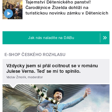
Tajemství Dětenického panství!
Čarodějnice Žizelda dohlíží na
turistickou novinku zámku v Dětenicích
Jak nás naladíte na DABu
E-SHOP ČESKÉHO ROZHLASU
Vždycky jsem si přál ocitnout se v románu
Julese Verna. Teď se mi to splnilo.
Václav Žmolík, moderátor