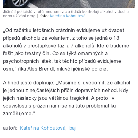
Jičínští policisté v létě mnohem víc u řidičů kontrolují alkohol v dechu
nebo užívání drog
|
foto:
Kateřina Kohoutová
„Od začátku letošních prázdnin evidujeme už dvacet
případů alkoholu za volantem, z toho se jedná o 13
alkoholů v přestupkové fázi a 7 alkoholů, které budeme
řešit jako trestný čin. Co se týká omamných a
psychotropních látek, tak těchto případů evidujeme
osm," říká Aleš Brendl, mluvčí jičínské policie.
A hned ještě doplňuje: „Musíme si uvědomit, že alkohol
je jednou z nejčastějších příčin dopravních nehod. Kdy
jejich následky jsou většinou tragické. A proto i v
souvislosti s prázdninami se na tuto problematiku
zaměřujeme."
autoři:
Kateřina Kohoutová
,
baj