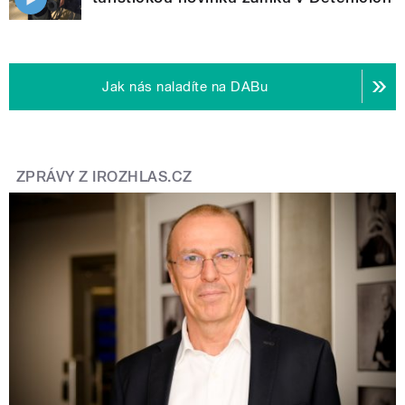
Jak nás naladíte na DABu
ZPRÁVY Z IROZHLAS.CZ