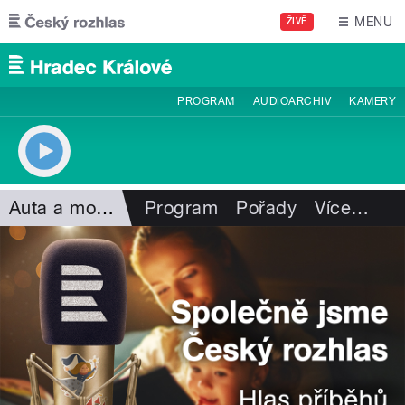
Přejít k hlavnímu obsahu
MENU
ŽIVĚ
PROGRAM
AUDIOARCHIV
KAMERY
Auta a motorismus
Program
Pořady
Více
…