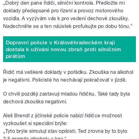
„Dobrý den pane řidiči, silniční kontrola. Předložte mi
doklady předepsané pro řízení a provoz motorového
vozidla. A vyzývám vás k pro vedení dechové zkoušky.
Nadechněte se a ten náústek profukujte po dobu tónu."
Dopravní policie v Královéhradeckém kraji
dostala k užívání novou zbraň proti silničním
pirátům
Řidič má veškeré doklady v pořádku. Zkouška na alkohol
je negativní. Policisté ho nechávají pokračovat v jízdě.
O chvíli později zastavují mladou řidičku. Také tady byla
dechová zkouška negativní.
Aleš Brendl z jičínské policie nabízí řidičce možnost
vyzkoušet si speciální brýle:
„Tyto brýle simulují stav opilosti. Teď zrovna by to bylo
2,5 promile alkoholu v krvi."