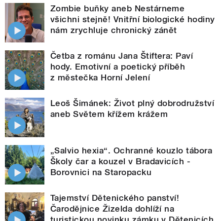
Zombie buňky aneb Nestárneme
všichni stejně! Vnitřní biologické hodiny
nám zrychluje chronický zánět
Četba z románu Jana Štiftera: Paví
hody. Emotivní a poetický příběh
z městečka Horní Jelení
Leoš Šimánek: Život plný dobrodružství
aneb Světem křížem krážem
„Salvio hexia“. Ochranné kouzlo tábora
Školy čar a kouzel v Bradavicích -
Borovnici na Staropacku
Tajemství Dětenického panství!
Čarodějnice Žizelda dohlíží na
turistickou novinku zámku v Dětenicích