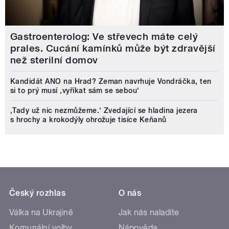
Gastroenterolog: Ve střevech máte celý
prales. Cucání kamínků může být zdravější
než sterilní domov
Kandidát ANO na Hrad? Zeman navrhuje Vondráčka, ten
si to prý musí ‚vyříkat sám se sebou‘
‚Tady už nic nezmůžeme.‘ Zvedající se hladina jezera
s hrochy a krokodýly ohrožuje tisíce Keňanů
Český rozhlas
O nás
Válka na Ukrajině
Jak nás naladíte
Komunální volby
Nápověda