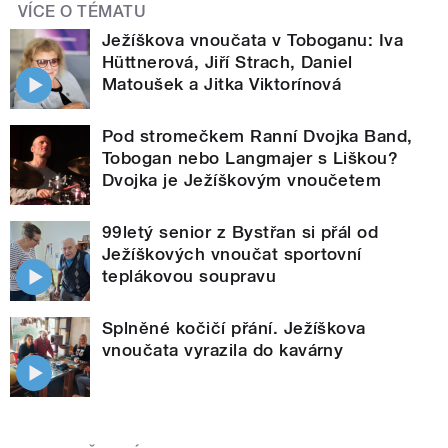
VÍCE O TÉMATU
Ježíškova vnoučata v Toboganu: Iva
Hüttnerová, Jiří Strach, Daniel
Matoušek a Jitka Viktorínová
Pod stromečkem Ranní Dvojka Band,
Tobogan nebo Langmajer s Liškou?
Dvojka je Ježíškovým vnoučetem
99letý senior z Bystřan si přál od
Ježíškových vnoučat sportovní
teplákovou soupravu
Splněné kočičí přání. Ježíškova
vnoučata vyrazila do kavárny