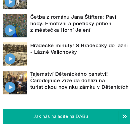
Četba z románu Jana Štiftera: Paví
hody. Emotivní a poetický příběh
z městečka Horní Jelení
Hradecké minuty! S Hradečáky do lázní
- Lázně Velichovky
Tajemství Dětenického panství!
Čarodějnice Žizelda dohlíží na
turistickou novinku zámku v Dětenicích
Jak nás naladíte na DABu