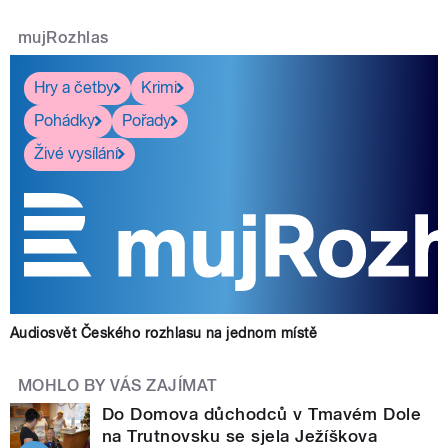
mujRozhlas
Hry a četby
Krimi
Pohádky
Pořady
Živé vysílání
Audiosvět Českého rozhlasu na jednom místě
MOHLO BY VÁS ZAJÍMAT
Do Domova důchodců v Tmavém Dole
na Trutnovsku se sjela Ježíškova