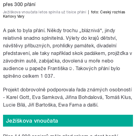
Ježíškova vnoučata letos splnila už tisíce přání
|
foto:
Český rozhlas
Karlovy Vary
A pak to byla přání. Někdy trochu „bláznivá“, jindy
relativně snadno splnitelná. Výlety do krajů dětství,
návštěvy příbuzných, prohlídky památek, divadelní
představení, ale taky například skok padákem, projížďka v
závodním autě, zabíjačka, dovolená u moře nebo
audience u papeže Františka☺. Takových přání bylo
splněno celkem 1 037.
Projekt dobrovolně podporovala řada známých osobností
- Karel Gott, Eva Samková, Jiřina Bohdalová, Tomáš Klus,
Lucie Bílá, Jiří Bartoška, Ewa Farna a další.
Ježíškova vnoučata