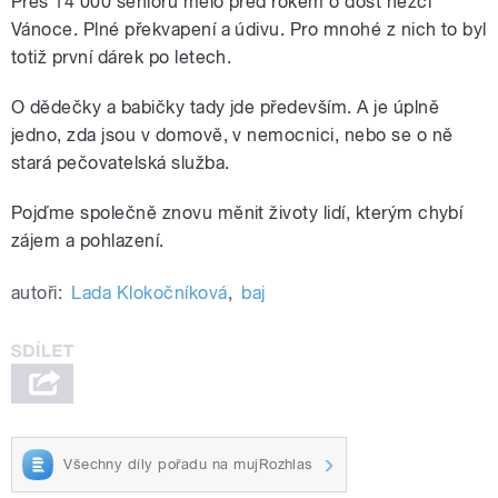
Přes 14 000 seniorů mělo před rokem o dost hezčí
Vánoce. Plné překvapení a údivu. Pro mnohé z nich to byl
totiž první dárek po letech.
O dědečky a babičky tady jde především. A je úplně
jedno, zda jsou v domově, v nemocnici, nebo se o ně
stará pečovatelská služba.
Pojďme společně znovu měnit životy lidí, kterým chybí
zájem a pohlazení.
autoři:
Lada Klokočníková
,
baj
Všechny díly pořadu na mujRozhlas