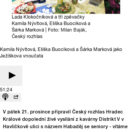
Lada Klokočníková a tři zpěvačky
Kamila Nývltová, Eliška Buociková a
Šárka Marková | Foto:
Milan Baják
,
Český rozhlas
Kamila Nývltová, Eliška Buociková a Šárka Marková jako
Ježíškova vnoučata
51:24
V pátek 21. prosince připravil Český rozhlas Hradec
Králové dopolední živé vysílání z kavárny Distrikt V v
Havlíčkově ulici s názvem Habaděj se seniory - vítáme