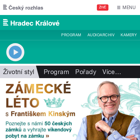
Přejít k hlavnímu obsahu
MENU
ŽIVĚ
PROGRAM
AUDIOARCHIV
KAMERY
Životní styl
Program
Pořady
Více
…