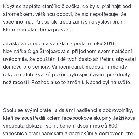
Když se zeptáte staršího člověka, co by si přál najít pod
stromečkem, většinou odpoví, že nic nepotřebuje, že
všechno má. Pak se ale třeba zamyslí a vysloví přání,
které jeho okolí třeba překvapí.
Ježíškova vnoučata vznikla na podzim roku 2016.
Novinářka Olga Štrejbarová si při jednom svém natáčení
uvědomila, že opuštění lidé tvoří často až třetinu obyvatel
domovů pro seniory. Vánoční dárek nedostali mnohdy
roky a období svátků pro ně bylo spíš časem prázdnoty
než radosti. Rozhodla se to změnit. Nápad byl na světě.
Tři zpěvačky a tři Ježíškova vnoučata
Spolu se svými přáteli a dalšími nadšenci a dobrovolníky,
kteří se soustředili kolem facebookové skupiny Ježíškova
vnoučata dokázali splnit během dvou měsíců 600
vánočních přání babičkám a dědečkům v domovech pro