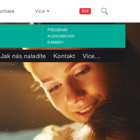
ozhlase
Více
ŽIVĚ
PROGRAM
AUDIOARCHIV
KAMERY
Jak nás naladíte
Kontakt
Více
…