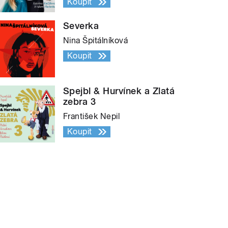
Koupit
Severka
Nina Špitálníková
Koupit
Spejbl & Hurvínek a Zlatá
zebra 3
František Nepil
Koupit