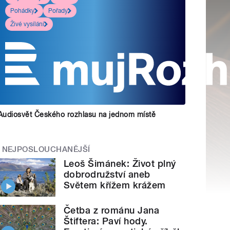
Pohádky
Pořady
Živé vysílání
Audiosvět Českého rozhlasu na jednom místě
NEJPOSLOUCHANĚJŠÍ
Leoš Šimánek: Život plný
dobrodružství aneb
Světem křížem krážem
Četba z románu Jana
Štiftera: Paví hody.