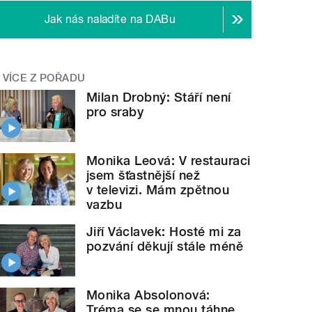
Jak nás naladíte na DABu
VÍCE Z POŘADU
Milan Drobný: Stáří není
pro sraby
Monika Leová: V restauraci
jsem šťastnější než
v televizi. Mám zpětnou
vazbu
Jiří Václavek: Hosté mi za
pozvání děkují stále méně
Monika Absolonová:
Tréma se se mnou táhne