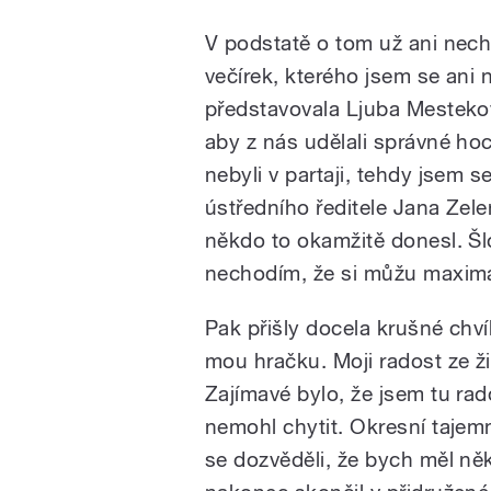
V podstatě o tom už ani nechc
večírek, kterého jsem se ani 
představovala Ljuba Mestekov
aby z nás udělali správné hoc
nebyli v partaji, tehdy jsem s
ústředního ředitele Jana Zele
někdo to okamžitě donesl. Šlo
nechodím, že si můžu maximáln
Pak přišly docela krušné chví
mou hračku. Moji radost ze ži
Zajímavé bylo, že jsem tu rad
nemohl chytit. Okresní tajemn
se dozvěděli, že bych měl ně