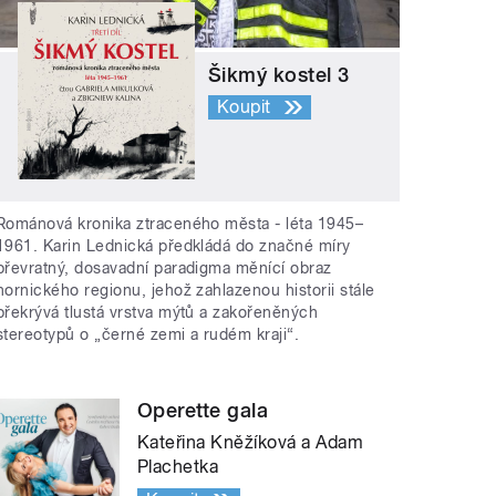
Šikmý kostel 3
Koupit
Románová kronika ztraceného města - léta 1945–
1961. Karin Lednická předkládá do značné míry
převratný, dosavadní paradigma měnící obraz
hornického regionu, jehož zahlazenou historii stále
překrývá tlustá vrstva mýtů a zakořeněných
stereotypů o „černé zemi a rudém kraji“.
Operette gala
Kateřina Kněžíková a Adam
Plachetka