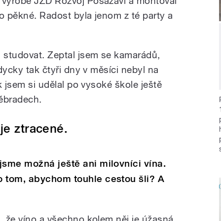
é výrobě JZD Rozvoj Posázaví a montoval
o pěkné. Radost byla jenom z té party a
u studovat. Zeptal jsem se kamarádů,
ždycky tak čtyři dny v měsíci nebyl na
ak jsem si udělal po vysoké škole ještě
děbradech.
je ztracené.
jsme možná ještě ani milovníci vína.
o tom, abychom touhle cestou šli? A
m, že víno a všechno kolem něj je úžasná