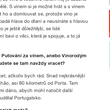
ělé. S vínem si je možné hrát a s vínem
t ho a domlouvat se, protože víno je
adá hlava do dlaní a neusínáte s hlavou
o je ještě důležitější, se lidé
í baví o věci, která je spojuje, a to já
y Putování za vínem, anebo Vinorodým
budete se tam navždy vracet?
cet, ačkoliv bych rád. Snad nejkrásnější
nhão, asi 80 kilometrů od Porta. Tam
 mi dáno, abych mohl natočit další
 udělal Portugalsko.