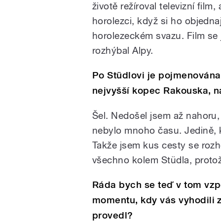
životě režíroval televizní film
horolezci, když si ho objedna
horolezeckém svazu. Film se 
rozhýbal Alpy.
Po Stüdlovi je pojmenována
nejvyšší kopec Rakouska, na
Šel. Nedošel jsem až nahoru,
nebylo mnoho času. Jedině, k
Takže jsem kus cesty se rozhod
všechno kolem Stüdla, proto
Ráda bych se teď v tom vzp
momentu, kdy vás vyhodili z
provedl?