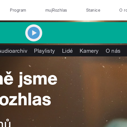
Program
mujRozhlas
Stanice
O r
Audioarchiv
Playlisty
Lidé
Kamery
O nás