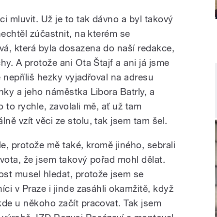
i mluvit. Už je to tak dávno a byl takový
nechtěl zúčastnit, na kterém se
á, která byla dosazena do naší redakce,
hy. A protože ani Ota Štajf a ani já jsme
e nepříliš hezky vyjadřoval na adresu
nky a jeho náměstka Libora Batrly, a
 to rychle, zavolali mě, ať už tam
ě vzít věci ze stolu, tak jsem tam šel.
le, protože mě také, kromě jiného, sebrali
vota, že jsem takový pořad mohl dělat.
ost musel hledat, protože jsem se
íci v Praze i jinde zasáhli okamžitě, když
kde u někoho začít pracovat. Tak jsem