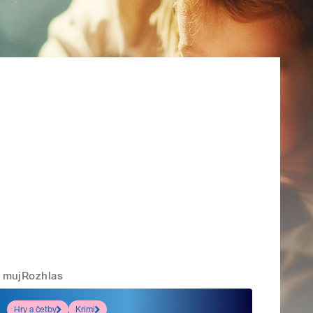
mujRozhlas
Hry a četby
Krimi