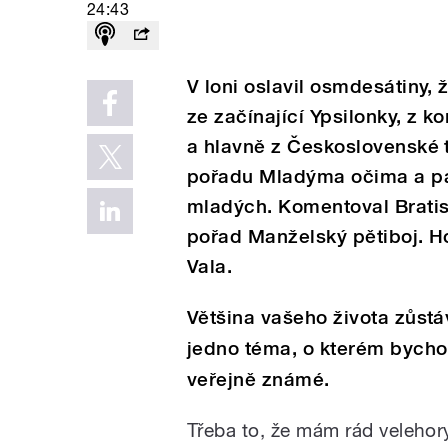
24:43
V loni oslavil osmdesátiny,
ze začínající Ypsilonky, z k
a hlavně z Československé t
pořadu Mladýma očima a pak
mladých. Komentoval Bratisl
pořad Manželský pětiboj. H
Vala.
Většina vašeho života zůst
jedno téma, o kterém bychom
veřejně známé.
Třeba to, že mám rád velehory