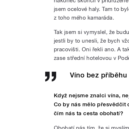
nakonec skončil v přidružen
jsem ocelové haly. Tam to byl
z toho mého kamaráda.
Tak jsem si vymyslel, že bud
jestli by to unesli, že bych v
pracovišti. Oni řekli ano. A t
zase střední hotelovou v Po
Víno bez příběhu 
Když nejsme znalci vína, ne
Co by nás mělo přesvědčit 
čím nás ta cesta obohatí?
Obohatí nás tím, že si myslí