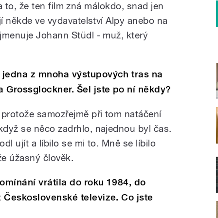
, a to, že ten film zná málokdo, snad jen
jí někde ve vydavatelství Alpy anebo na
jmenuje Johann Stüdl - muž, který
 jedna z mnoha výstupových tras na
 Grossglockner. Šel jste po ní někdy?
 protože samozřejmě při tom natáčení
dyž se něco zadrhlo, najednou byl čas.
l ujít a líbilo se mi to. Mně se líbilo
že úžasný člověk.
omínání vrátila do roku 1984, do
 Československé televize. Co jste