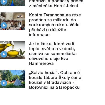
Emotivní a poetický příběh
z městečka Horní Jelení
Kostra Tyrannosaura rexe
prodána za miliardu do
soukromých rukou. Věda
přichází o důležité
informace
Je to láska, které vadí
teplo, světlo a vzduch,
usmívá se sommeliérka
olivového oleje Eva
Hammerová
„Salvio hexia“. Ochranné
kouzlo tábora Školy čar a
kouzel v Bradavicích -
Borovnici na Staropacku