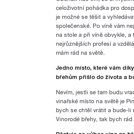
celoživotní pohádka pro dosp
je možné se těšit a vyhledáva
společenské. Po víně vám nep
na stole a při víně obvykle, a t
nejrůznějších profesí a vzdělán
mám rád na světě.
Jedno místo, které vám dík
břehům přišlo do života a 
Nevím, jestli se tam budu vra
vinařské místo na světě je Pi
bych se chtěl vrátit a bude-li
Vinorodé břehy, tak bych rád