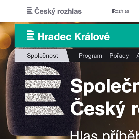
Přejít k hlavnímu obsahu
iRozhlas
Společnost
Program
Pořady