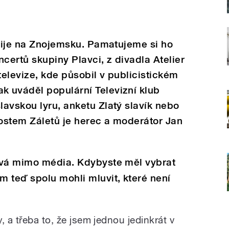
 žije na Znojemsku. Pamatujeme si ho
oncertů skupiny Plavci, z divadla Atelier
elevize, kde působil v publicistickém
 uváděl populární Televizní klub
avskou lyru, anketu Zlatý slavík nebo
ostem Záletů je herec a moderátor Jan
ává mimo média. Kdybyste měl vybrat
 teď spolu mohli mluvit, které není
, a třeba to, že jsem jednou jedinkrát v