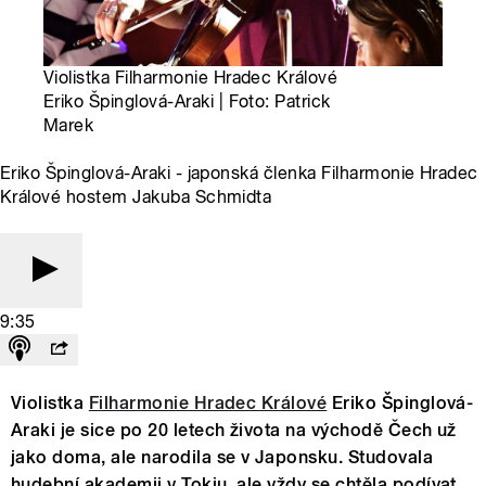
Violistka Filharmonie Hradec Králové
Eriko Špinglová-Araki | Foto: Patrick
Marek
Eriko Špinglová-Araki - japonská členka Filharmonie Hradec
Králové hostem Jakuba Schmidta
9:35
Violistka
Filharmonie Hradec Králové
Eriko Špinglová-
Araki je sice po 20 letech života na východě Čech už
jako doma, ale narodila se v Japonsku. Studovala
hudební akademii v Tokiu, ale vždy se chtěla podívat