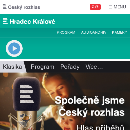
Přejít k hlavnímu obsahu
MENU
ŽIVĚ
PROGRAM
AUDIOARCHIV
KAMERY
Klasika
Program
Pořady
Více
…