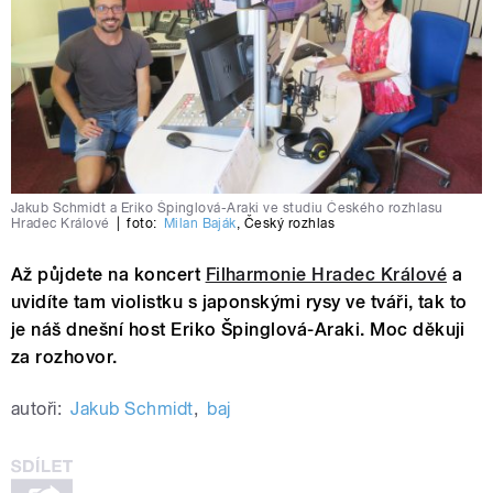
Jakub Schmidt a Eriko Špinglová-Araki ve studiu Českého rozhlasu
Hradec Králové
|
foto:
Milan Baják
,
Český rozhlas
Až půjdete na koncert
Filharmonie Hradec Králové
a
uvidíte tam violistku s japonskými rysy ve tváři, tak to
je náš dnešní host Eriko Špinglová-Araki. Moc děkuji
za rozhovor.
autoři:
Jakub Schmidt
,
baj