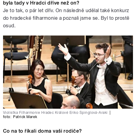
byla tady v Hradci dříve než on?
Je to tak, o pár let dřív. On následně udělal také konkurz
do hradecké filharmonie a poznali jsme se. Byl to prostě
osud.
Violistka Filharmonie Hradec Králové Eriko Špinglová-Araki
|
foto:
Patrick Marek
Co na to říkali doma vaši rodiče?