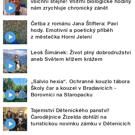
všichni stejně! Vnitřní biologické hodiny
nám zrychluje chronický zánět
Četba z románu Jana Štiftera: Paví
hody. Emotivní a poetický příběh
z městečka Horní Jelení
Leoš Šimánek: Život plný dobrodružství
aneb Světem křížem krážem
„Salvio hexia“. Ochranné kouzlo tábora
Školy čar a kouzel v Bradavicích -
Borovnici na Staropacku
Tajemství Dětenického panství!
Čarodějnice Žizelda dohlíží na
turistickou novinku zámku v Dětenicích