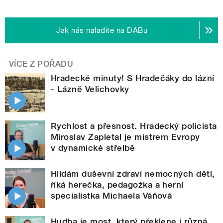
Jak nás naladíte na DABu
VÍCE Z POŘADU
Hradecké minuty! S Hradečáky do lázní
- Lázně Velichovky
Rychlost a přesnost. Hradecký policista
Miroslav Zapletal je mistrem Evropy
v dynamické střelbě
Hlídám duševní zdraví nemocných dětí,
říká herečka, pedagožka a herní
specialistka Michaela Váňová
Hudba je most, který překlene i různá