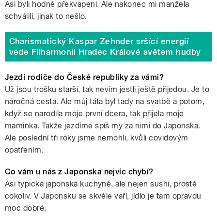
Asi byli hodně překvapeni. Ale nakonec mi manžela
schválili, jinak to nešlo.
Charismatický Kaspar Zehnder sršící energií
vede Filharmonii Hradec Králové světem hudby
Jezdí rodiče do České republiky za vámi?
Už jsou trošku starší, tak nevím jestli ještě přijedou. Je to
náročná cesta. Ale můj táta byl tady na svatbě a potom,
když se narodila moje první dcera, tak přijela moje
maminka. Takže jezdíme spíš my za nimi do Japonska.
Ale poslední tři roky jsme nemohli, kvůli covidovým
opatřením.
Co vám u nás z Japonska nejvíc chybí?
Asi typická japonská kuchyně, ale nejen sushi, prostě
cokoliv. V Japonsku se skvěle vaří, jídlo je tam opravdu
moc dobré.