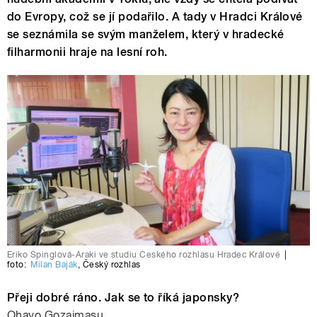
do Evropy, což se jí podařilo. A tady v Hradci Králové
se seznámila se svým manželem, který v hradecké
filharmonii hraje na lesní roh.
Eriko Špinglová-Araki ve studiu Českého rozhlasu Hradec Králové
|
foto:
Milan Baják
,
Český rozhlas
Přeji dobré ráno. Jak se to říká japonsky?
Ohayo Gozaimasu.