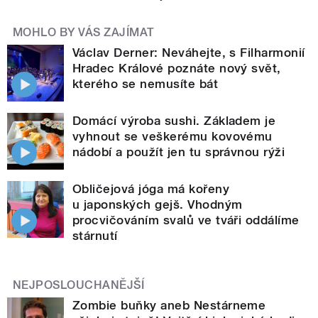
MOHLO BY VÁS ZAJÍMAT
Václav Derner: Neváhejte, s Filharmonií
Hradec Králové poznáte nový svět,
kterého se nemusíte bát
Domácí výroba sushi. Základem je
vyhnout se veškerému kovovému
nádobí a použít jen tu správnou rýži
Obličejová jóga má kořeny
u japonských gejš. Vhodným
procvičováním svalů ve tváři oddálíme
stárnutí
NEJPOSLOUCHANĚJŠÍ
Zombie buňky aneb Nestárneme