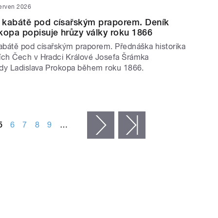
červen 2026
 kabátě pod císařským praporem. Deník
kopa popisuje hrůzy války roku 1866
bátě pod císařským praporem. Přednáška historika
ch Čech v Hradci Králové Josefa Šrámka
dy Ladislava Prokopa během roku 1866.
5
6
7
8
9
…
následující ›
poslední »