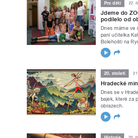
Pro děti
22. 
Jdeme do ZOO
podílelo od o
Dnes máme ve st
paní učitelka Ka
Bolehošti na R
20. století
21
Hradecké min
Dnes se v Hrad
bajek, které za 
obrazech.
Historie
20. 