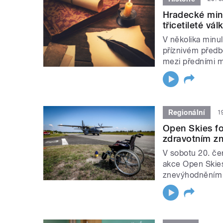
Hradecké min
třicetileté vál
V několika minu
příznivém předb
mezi předními m
Regionální
1
Open Skies f
zdravotním zn
V sobotu 20. čer
akce Open Skies
znevýhodněním u