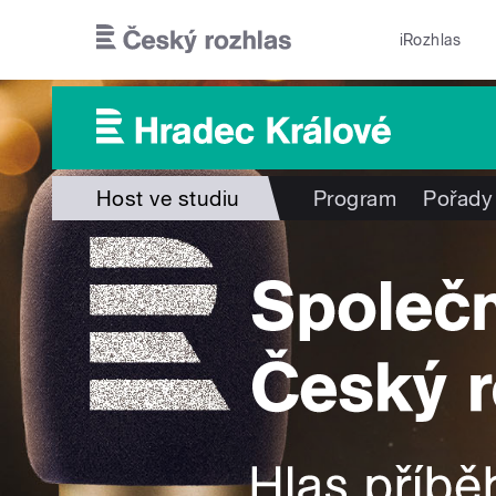
Přejít k hlavnímu obsahu
iRozhlas
Host ve studiu
Program
Pořady