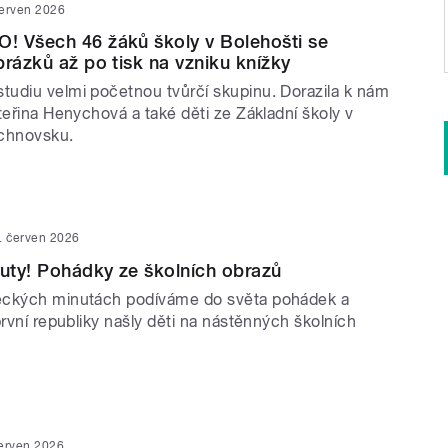
červen 2026
! Všech 46 žáků školy v Bolehošti se
brázků až po tisk na vzniku knížky
udiu velmi početnou tvůrčí skupinu. Dorazila k nám
teřina Henychová a také děti ze Základní školy v
ychnovsku.
. červen 2026
uty! Pohádky ze školních obrazů
eckých minutách podíváme do světa pohádek a
první republiky našly děti na nástěnných školních
červen 2026