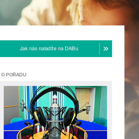
Jak nás naladíte na DABu
O POŘADU