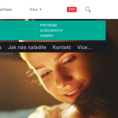
ozhlase
Více
ŽIVĚ
PROGRAM
AUDIOARCHIV
KAMERY
s
Jak nás naladíte
Kontakt
Více
…