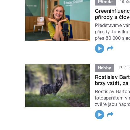
Příroda
19. č
Greeninfluenc
přírody a člo
Představíme vám
přírody, turistk
přes 80 000 sle
Hobby
17. če
Rostislav Bar
brzy vstát, za
Rostislav Bartoň,
fotoaparátem v 
zvěře jsou napr