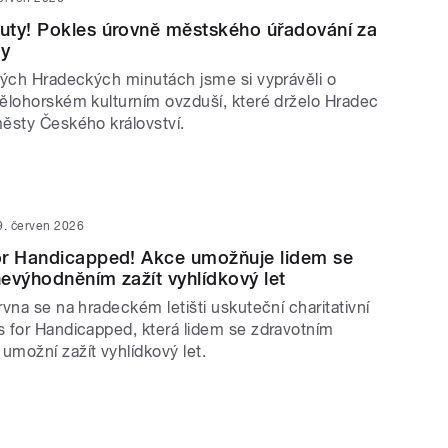
uty! Pokles úrovně městského úřadování za
ky
lých Hradeckých minutách jsme si vyprávěli o
ělohorském kulturním ovzduší, které drželo Hradec
ěsty Českého království.
9. červen 2026
or Handicapped! Akce umožňuje lidem se
evýhodněním zažít vyhlídkový let
vna se na hradeckém letišti uskuteční charitativní
 for Handicapped, která lidem se zdravotním
možní zažít vyhlídkový let.