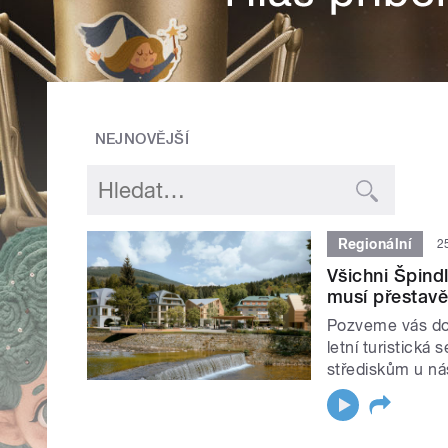
NEJNOVĚJŠÍ
Regionální
2
Všichni Špind
musí přestavě
Pozveme vás do 
letní turistická
střediskům u nás