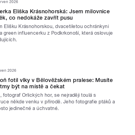
erven 2026
erka Eliška Krásnohorská: Jsem milovnice
věk, co nedokáže zavřít pusu
 Elišku Krásnohorskou, dvacetiletou ochránkyni
u a green influencerku z Podkrkonoší, která oslovuje
dujících.
rven 2026
toň fotil vlky v Bělověžském pralese: Musíte
 tmy být na místě a čekat
 fotograf Orlických hor, se nejraději toulá s
ruce někde venku v přírodě. Jeho fotografie ptáků a
osto jedinečné a úchvatné.