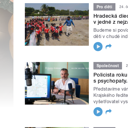
Pro děti
24. 
Hradecká diec
v jedné z nejz
Budeme si povída
děti v chudé ind
Společnost
2
Policista rok
s psychopaty.
Představíme vám
Krajského ředite
vyšetřovatel vys