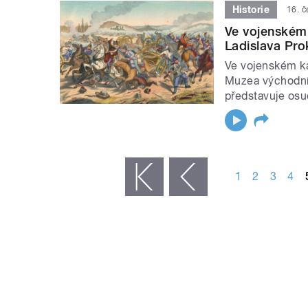
Historie
16. 
Ve vojenském
Ladislava Pro
Ve vojenském ka
Muzea východní
představuje osu
STRÁNKY
1
2
3
4
« první
‹ předchozí