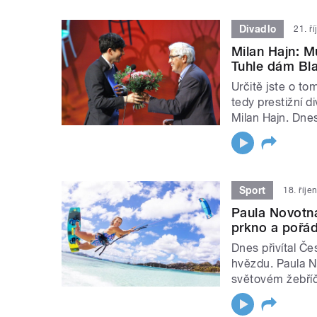
Divadlo
21. ř
Milan Hajn: Mu
Tuhle dám Bl
Určitě jste o to
tedy prestižní d
Milan Hajn. Dne
Sport
18. říje
Paula Novotn
prkno a pořád
Dnes přivítal Č
hvězdu. Paula N
světovém žebříč