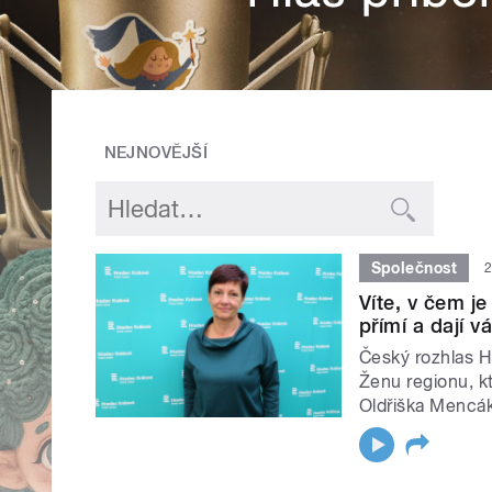
NEJNOVĚJŠÍ
Společnost
2
Víte, v čem j
přímí a dají v
Český rozhlas 
Ženu regionu, kt
Oldřiška Mencá