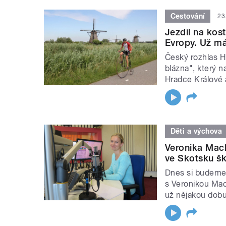
Cestování
23
Jezdil na kost
Evropy. Už má
Český rozhlas H
blázna", který n
Hradce Králové 
Děti a výchova
Veronika Macl
ve Skotsku šk
Dnes si budeme 
s Veronikou Mac
už nějakou dobu