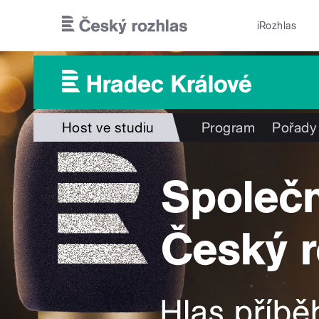
Přejít k hlavnímu obsahu
iRozhlas
Host ve studiu
Program
Pořady