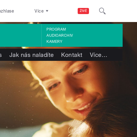
ozhlase
Více
ŽIVĚ
PROGRAM
AUDIOARCHIV
KAMERY
s
Jak nás naladíte
Kontakt
Více
…