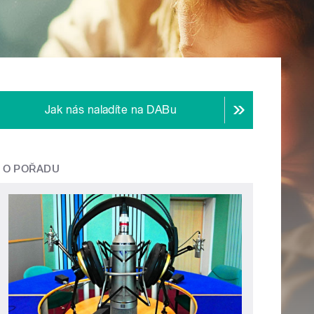
Jak nás naladíte na DABu
O POŘADU