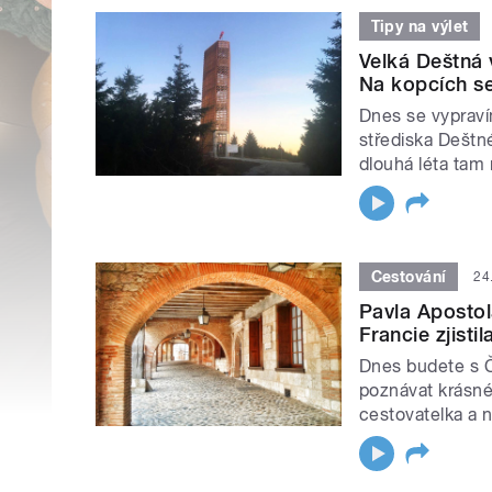
Tipy na výlet
Velká Deštná 
Na kopcích se
Dnes se vypraví
střediska Deštn
dlouhá léta tam 
Cestování
24
Pavla Apostol
Francie zjisti
Dnes budete s 
poznávat krásné 
cestovatelka a n