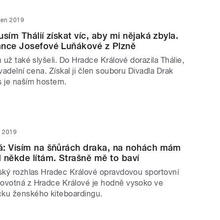
íjen 2019
sím Thálií získat víc, aby mi nějaká zbyla.
ance Josefové Luňákové z Plzně
m už také slyšeli. Do Hradce Králové dorazila Thálie,
ivadelní cena. Získal ji člen souboru Divadla Drak
s je naším hostem.
n 2019
á: Visím na šňůrách draka, na nohách mám
 někde lítám. Strašně mě to baví
eský rozhlas Hradec Králové opravdovou sportovní
ovotná z Hradce Králové je hodně vysoko ve
ku ženského kiteboardingu.