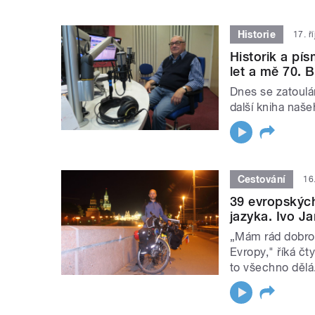
Historie
17. ř
Historik a pí
let a mě 70. 
Dnes se zatoulá
další kniha naše
Cestování
16
39 evropských 
jazyka. Ivo J
„Mám rád dobrod
Evropy," říká čt
to všechno dělá