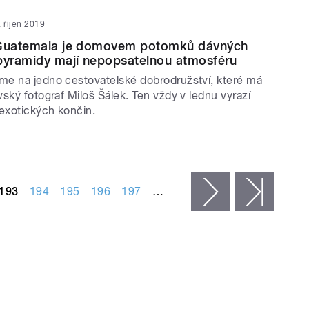
. říjen 2019
 Guatemala je domovem potomků dávných
pyramidy mají nepopsatelnou atmosféru
e na jedno cestovatelské dobrodružství, které má
ský fotograf Miloš Šálek. Ten vždy v lednu vyrazí
 exotických končin.
193
194
195
196
197
…
následující ›
posled