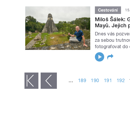
Cestování
15
Miloš Šálek:
Mayů. Jejich 
Dnes vás pozvem
za sebou trutnov
fotografovat do
STRÁNKY
…
189
190
191
192
« první
‹ předchozí