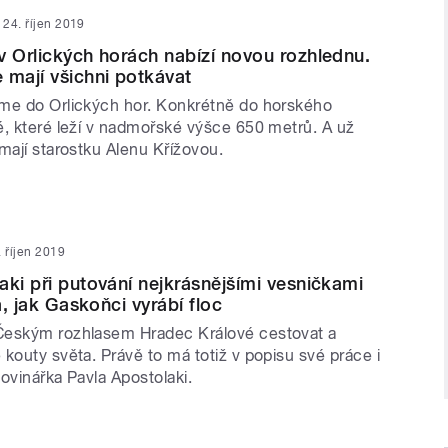
24. říjen 2019
v Orlických horách nabízí novou rozhlednu.
 mají všichni potkávat
me do Orlických hor. Konkrétně do horského
é, které leží v nadmořské výšce 650 metrů. A už
mají starostku Alenu Křížovou.
. říjen 2019
aki při putování nejkrásnějšími vesničkami
la, jak Gaskoňci vyrábí floc
Českým rozhlasem Hradec Králové cestovat a
kouty světa. Právě to má totiž v popisu své práce i
ovinářka Pavla Apostolaki.