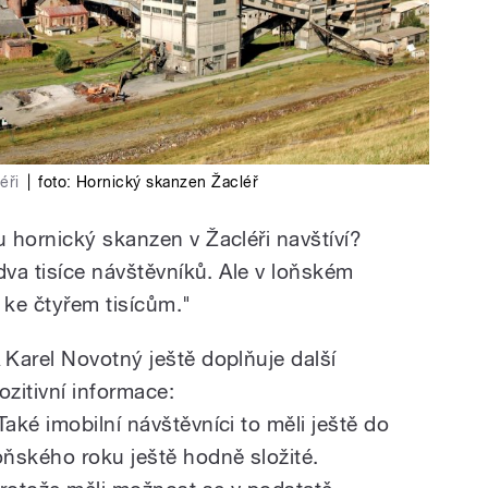
éři
|
foto:
Hornický skanzen Žacléř
 hornický skanzen v Žacléři navštíví?
dva tisíce návštěvníků. Ale v loňském
 ke čtyřem tisícům."
 Karel Novotný ještě doplňuje další
ozitivní informace:
Také imobilní návštěvníci to měli ještě do
oňského roku ještě hodně složité.