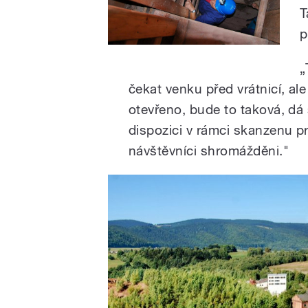
T
p
„
čekat venku před vrátnicí, ale
otevřeno, bude to taková, dá 
dispozici v rámci skanzenu pr
návštěvníci shromážděni."