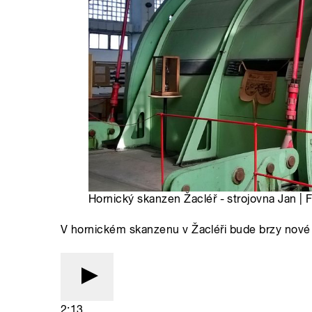
Hornický skanzen Žacléř - strojovna Jan | 
V hornickém skanzenu v Žacléři bude brzy nové
2:13