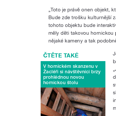
„Toto je právě onen objekt, 
Bude zde trošku kulturnější 
tohoto objektu bude interakti
měly děti takovou hornickou
nějaké kameny a tak podobně
J
b
V hornickém skanzenu v
„
Žacléři si návštěvníci brzy
d
prohlédnou novou
hornickou štolu
s
s
i
m