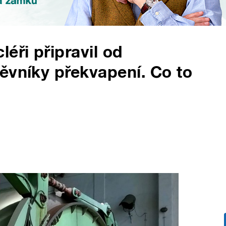
éři připravil od
ěvníky překvapení. Co to