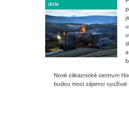
P
dole
p
j
u
u
d
a
b
Nové zákaznické centrum Hor
budou moci zájemci využívat 