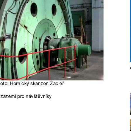
Foto: Hornický skanzen Žacléř
 zázemí pro návštěvníky