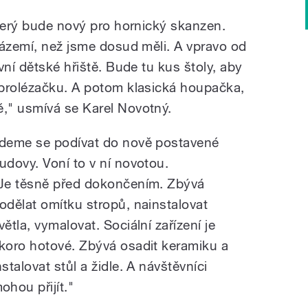
který bude nový pro hornický skanzen.
zázemí, než jsme dosud měli. A vpravo od
vní dětské hřiště. Bude tu kus štoly, aby
 prolézačku. A potom klasická houpačka,
," usmívá se Karel Novotný.
deme se podívat do nově postavené
udovy. Voní to v ní novotou.
Je těsně před dokončením. Zbývá
odělat omítku stropů, nainstalovat
větla, vymalovat. Sociální zařízení je
koro hotové. Zbývá osadit keramiku a
nstalovat stůl a židle. A návštěvníci
ohou přijít."