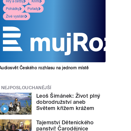
Hry a četby
Krimi
Pohádky
Pořady
Živé vysílání
Audiosvět Českého rozhlasu na jednom místě
NEJPOSLOUCHANĚJŠÍ
Leoš Šimánek: Život plný
dobrodružství aneb
Světem křížem krážem
Tajemství Dětenického
panství! Čarodějnice