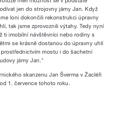
rotože měli možnost se v podstatě
odívat jen do strojovny jámy Jan. Když
sme loni dokončili rekonstrukci úpravny
hlí, tak jsme zprovoznili výtahy. Tedy nyní
ž ti imobilní návštěvníci nebo rodiny s
ětmi se krásně dostanou do úpravny uhlí
 prostřednictvím mostu i do šachetní
udovy jámy Jan."
nického skanzenu Jan Šverma v Žacléři
od 1. července tohoto roku.