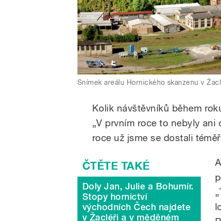
Snímek areálu Hornického skanzenu v Žacl
Kolik návštěvníků během roku
„V prvním roce to nebyly ani 
roce už jsme se dostali téměř
A
p
Doly Jan, Julie a Bohumír.
„
Stopy hornictví
l
východních Čech najdete
v Žacléři a v měděném