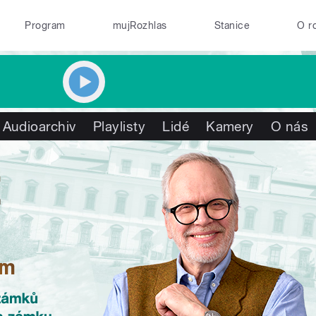
Program
mujRozhlas
Stanice
O r
Audioarchiv
Playlisty
Lidé
Kamery
O nás