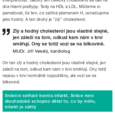
interpretovat. Takový ten celkový cholesterol se dělí na
dva hlavní podtypy. Tedy na HDL a LDL. Můžeme si
pamatovat, že ten, co začíná písmenem H, označujeme
jako hodný. A ten druhý je "zlý" cholesterol.
Zlý a hodný cholesterol jsou vlastně stejné,
jen záleží na tom, odkud kam nám v krvi
směřují. Ony se totiž vozí se na bílkovině.
MUDr. Jiří Veselý, kardiolog
On ten zlý a hodný cholesterol jsou vlastně stejné, jen
záleží na tom, odkud kam nám v krvi směřují. Ony totiž
nejsou v krvi normálně rozpuštěny, ale vozí se na
bílkovině.
Srdeční selhání kontra infarkt. Srdce není
dlouhodobě schopno dělat to, co by mělo,
infarkt je náhlý