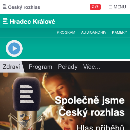
Přejít k hlavnímu obsahu
MENU
ŽIVĚ
PROGRAM
AUDIOARCHIV
KAMERY
Zdraví
Program
Pořady
Více
…