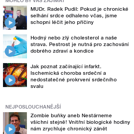
MOHLO BY VÁS ZAJÍMAT
MUDr. Radek Pudil: Pokud je chronické
selhání srdce odhaleno včas, jsme
schopni léčit jeho příčiny
Hodný nebo zlý cholesterol a naše
strava. Pestrost je nutná pro zachování
dobrého zdraví a kondice
Jak poznat začínající infarkt.
Ischemická choroba srdeční a
nedostatečné prokrvení srdečního
svalu
NEJPOSLOUCHANĚJŠÍ
Zombie buňky aneb Nestárneme
všichni stejně! Vnitřní biologické hodiny
nám zrychluje chronický zánět