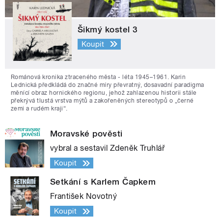
Šikmý kostel 3
Koupit
Románová kronika ztraceného města - léta 1945–1961. Karin
Lednická předkládá do značné míry převratný, dosavadní paradigma
měnící obraz hornického regionu, jehož zahlazenou historii stále
překrývá tlustá vrstva mýtů a zakořeněných stereotypů o „černé
zemi a rudém kraji“.
Moravské pověsti
vybral a sestavil Zdeněk Truhlář
Koupit
Setkání s Karlem Čapkem
František Novotný
Koupit