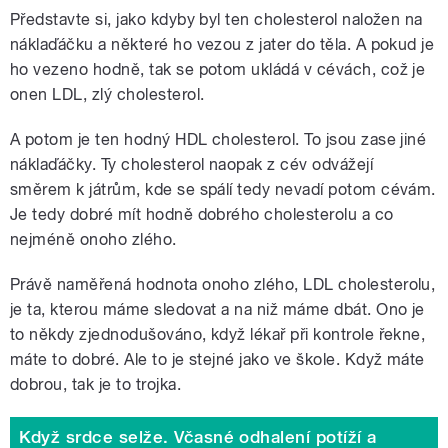
Představte si, jako kdyby byl ten cholesterol naložen na
náklaďáčku a některé ho vezou z jater do těla. A pokud je
ho vezeno hodně, tak se potom ukládá v cévách, což je
onen LDL, zlý cholesterol.
A potom je ten hodný HDL cholesterol. To jsou zase jiné
náklaďáčky. Ty cholesterol naopak z cév odvážejí
směrem k játrům, kde se spálí tedy nevadí potom cévám.
Je tedy dobré mít hodně dobrého cholesterolu a co
nejméně onoho zlého.
Právě naměřená hodnota onoho zlého, LDL cholesterolu,
je ta, kterou máme sledovat a na niž máme dbát. Ono je
to někdy zjednodušováno, když lékař při kontrole řekne,
máte to dobré. Ale to je stejné jako ve škole. Když máte
dobrou, tak je to trojka.
Když srdce selže. Včasné odhalení potíží a