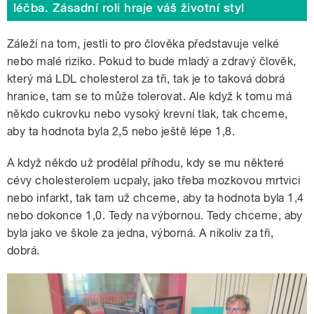
léčba. Zásadní roli hraje váš životní styl
Záleží na tom, jestli to pro člověka představuje velké
nebo malé riziko. Pokud to bude mladý a zdravý člověk,
který má LDL cholesterol za tři, tak je to taková dobrá
hranice, tam se to může tolerovat. Ale když k tomu má
někdo cukrovku nebo vysoký krevní tlak, tak chceme,
aby ta hodnota byla 2,5 nebo ještě lépe 1,8.
A když někdo už prodělal příhodu, kdy se mu některé
cévy cholesterolem ucpaly, jako třeba mozkovou mrtvici
nebo infarkt, tak tam už chceme, aby ta hodnota byla 1,4
nebo dokonce 1,0. Tedy na výbornou. Tedy chceme, aby
byla jako ve škole za jedna, výborná. A nikoliv za tři,
dobrá.