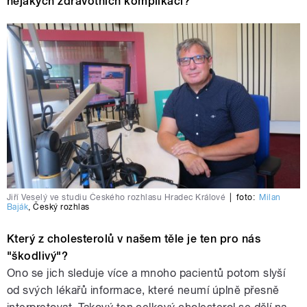
nějakých zdravotních komplikací?
Jiří Veselý ve studiu Českého rozhlasu Hradec Králové
|
foto:
Milan
Baják
,
Český rozhlas
Který z cholesterolů v našem těle je ten pro nás
"škodlivý"?
Ono se jich sleduje více a mnoho pacientů potom slyší
od svých lékařů informace, které neumí úplně přesně