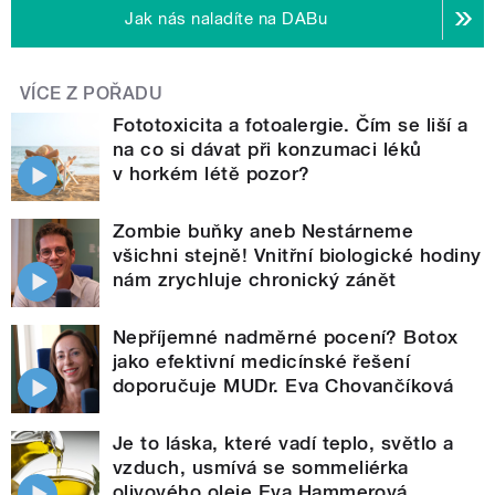
Jak nás naladíte na DABu
VÍCE Z POŘADU
Fototoxicita a fotoalergie. Čím se liší a
na co si dávat při konzumaci léků
v horkém létě pozor?
Zombie buňky aneb Nestárneme
všichni stejně! Vnitřní biologické hodiny
nám zrychluje chronický zánět
Nepříjemné nadměrné pocení? Botox
jako efektivní medicínské řešení
doporučuje MUDr. Eva Chovančíková
Je to láska, které vadí teplo, světlo a
vzduch, usmívá se sommeliérka
olivového oleje Eva Hammerová