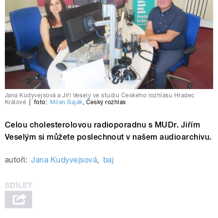
Jana Kudyvejsová a Jiří Veselý ve studiu Českého rozhlasu Hradec
Králové
|
foto:
Milan Baják
,
Český rozhlas
Celou cholesterolovou radioporadnu s MUDr. Jiřím
Veselým si můžete poslechnout v našem audioarchivu.
autoři:
Jana Kudyvejsová
,
baj