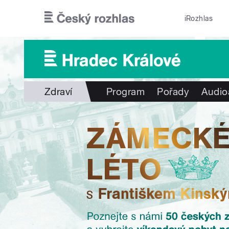
Přejít k hlavnímu obsahu
iRozhlas
Zdraví
Program
Pořady
Audio