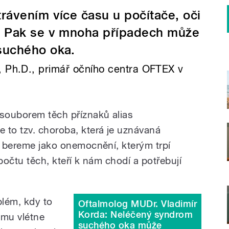
rávením více času u počítače, oči
. Pak se v mnoha případech může
suchého oka.
, Ph.D., primář očního centra OFTEX v
 souborem těch příznaků alias
 to tzv. choroba, která je uznávaná
to bereme jako onemocnění, kterým trpí
u počtu těch, kteří k nám chodí a potřebují
blém, kdy to
Oftalmolog MUDr. Vladimír
Korda: Neléčený syndrom
 mu vlétne
suchého oka může