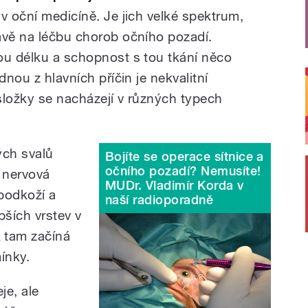
v oční medicíně. Je jich velké spektrum,
ávě na léčbu chorob očního pozadí.
ou délku a schopnost s tou tkání něco
dnou z hlavních příčin je nekvalitní
é složky se nacházejí v různých typech
ých svalů
Bojíte se operace sítnice a
očního pozadí? Nemusíte!
i nervová
MUDr. Vladimír Korda v
podkoží a
naší radioporadně
bších vrstev v
A tam začíná
ínky.
je, ale