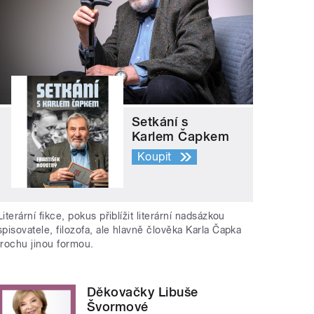
Setkání s
Karlem Čapkem
Koupit
Literární fikce, pokus přiblížit literární nadsázkou
spisovatele, filozofa, ale hlavně člověka Karla Čapka
trochu jinou formou.
Děkovačky Libuše
Švormové