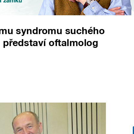
lému syndromu suchého
představí oftalmolog