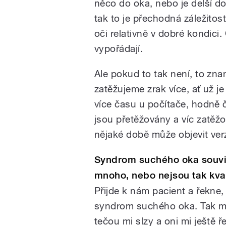
něco do oka, nebo je delší do
tak to je přechodná záležito
oči relativně v dobré kondici.
vypořádají.
Ale pokud to tak není, to zn
zatěžujeme zrak více, ať už je
více času u počítače, hodně 
jsou přetěžovány a víc zatěž
nějaké době může objevit ve
Syndrom suchého oka souvis
mnoho, nebo nejsou tak kvali
Přijde k nám pacient a řekne,
syndrom suchého oka. Tak můž
tečou mi slzy a oni mi ještě