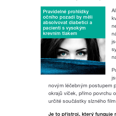
A
Pravidelné prohlídky
očního pozadí by měli
kv
absolvovat diabetici a
n
pacienti s vysokým
krevním tlakem
ná
j
s
n
P
j
novým léčebným postupem pom
okrajů víček, přímo povrchu o
určité součástky slzného film
Je to přístroj, který funguj