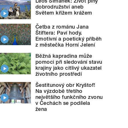
Leoš Šimánek: Život plný
dobrodružství aneb
Světem křížem krážem
Četba z románu Jana
Štiftera: Paví hody.
Emotivní a poetický příběh
z městečka Horní Jelení
Běžná kapradina může
pomoci při sledování stavu
krajiny jako citlivý ukazatel
životního prostředí
Šestitunový obr Kryštof!
Na výzdobě třetího
největšího funkčního zvonu
v Čechách se podílela
žena