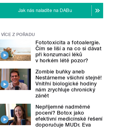
Jak nás naladíte na DABu
VÍCE Z POŘADU
Fototoxicita a fotoalergie.
Čím se liší a na co si dávat
při konzumaci léků
v horkém létě pozor?
Zombie buňky aneb
Nestárneme všichni stejně!
Vnitřní biologické hodiny
nám zrychluje chronický
zánět
Nepříjemné nadměrné
pocení? Botox jako
efektivní medicínské řešení
doporučuje MUDr. Eva