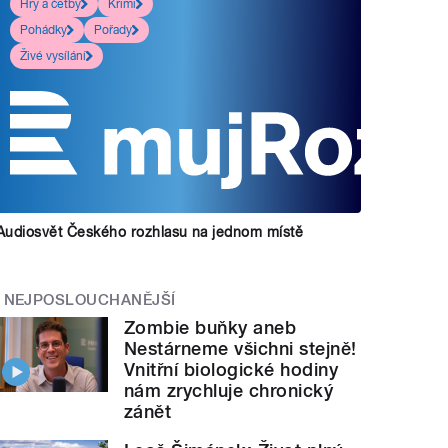
Hry a četby
Krimi
Pohádky
Pořady
Živé vysílání
Audiosvět Českého rozhlasu na jednom místě
NEJPOSLOUCHANĚJŠÍ
Zombie buňky aneb
Nestárneme všichni stejně!
Vnitřní biologické hodiny
nám zrychluje chronický
zánět