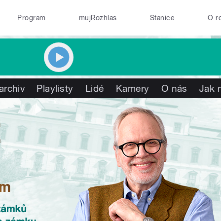
Program
mujRozhlas
Stanice
O r
archiv
Playlisty
Lidé
Kamery
O nás
Jak 