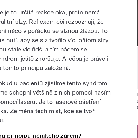
le je to určitá reakce oka, proto nemá
alitní slzy. Reflexem oči rozpoznají, že
ení něco v pořádku se slznou žlázou. To
s nutí, aby se slz tvořilo víc, přitom slzy
sou stále víc řidší a tím pádem se
yndrom ještě zhoršuje. A léčba je právě i
a tomto principu založená.
okud u pacientů zjistíme tento syndrom,
sme schopni většině z nich pomoci naším
ocí laseru. Je to laserové ošetření
ka. Zejména těch míst, kde se tvoří
u.
e na principu nějakého záření?