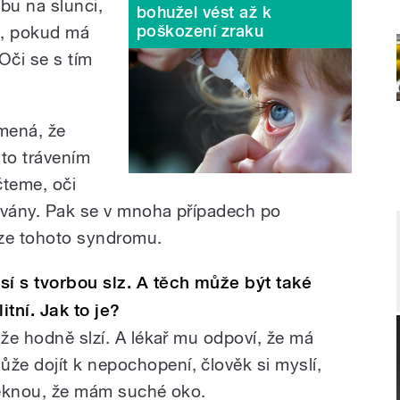
bu na slunci,
bohužel vést až k
poškození zraku
st, pokud má
 Oči se s tím
amená, že
 to trávením
čteme, oči
ovány. Pak se v mnoha případech po
rze tohoto syndromu.
í s tvorbou slz. A těch může být také
tní. Jak to je?
 že hodně slzí. A lékař mu odpoví, že má
e dojít k nepochopení, člověk si myslí,
 řeknou, že mám suché oko.