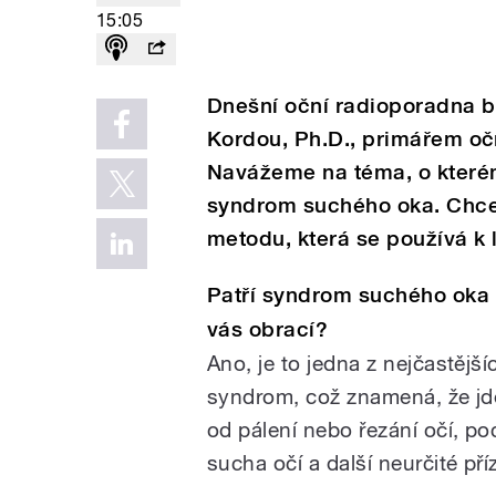
15:05
Dnešní oční radioporadna 
Kordou, Ph.D., primářem oč
Navážeme na téma, o kterém
syndrom suchého oka. Chce
metodu, která se používá k
Patří syndrom suchého oka k
vás obrací?
Ano, je to jedna z nejčastějš
syndrom, což znamená, že jd
od pálení nebo řezání očí, poc
sucha očí a další neurčité pří