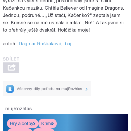
vyrazil na výlet s dědou, poslouchaly jsme s malou
Kačenkou muziku. Chtěla Believer od Imagine Dragons.
Jednou, podruhé... „Už stačí, Kačenko?“ zeptala jsem
se. Krásně se na mě usmála a řekla: „Ne!“ A tak jsme si
to přehrály ještě dvakrát. Holčička moje!
autoři:
Dagmar Ruščáková
,
baj
Všechny díly pořadu na mujRozhlas
mujRozhlas
Hry a četby
Krimi