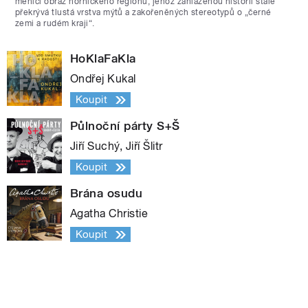
měnící obraz hornického regionu, jehož zahlazenou historii stále
překrývá tlustá vrstva mýtů a zakořeněných stereotypů o „černé
zemi a rudém kraji“.
HoKlaFaKla
Ondřej Kukal
Koupit
Půlnoční párty S+Š
Jiří Suchý, Jiří Šlitr
Koupit
Brána osudu
Agatha Christie
Koupit