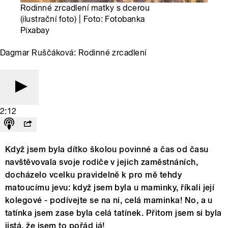
Rodinné zrcadlení matky s dcerou
(ilustrační foto) | Foto: Fotobanka
Pixabay
Dagmar Ruščáková: Rodinné zrcadlení
2:12
Když jsem byla dítko školou povinné a čas od času
navštěvovala svoje rodiče v jejich zaměstnáních,
docházelo vcelku pravidelně k pro mě tehdy
matoucímu jevu: když jsem byla u maminky, říkali její
kolegové - podívejte se na ni, celá maminka! No, a u
tatínka jsem zase byla celá tatínek. Přitom jsem si byla
jistá, že jsem to pořád já!