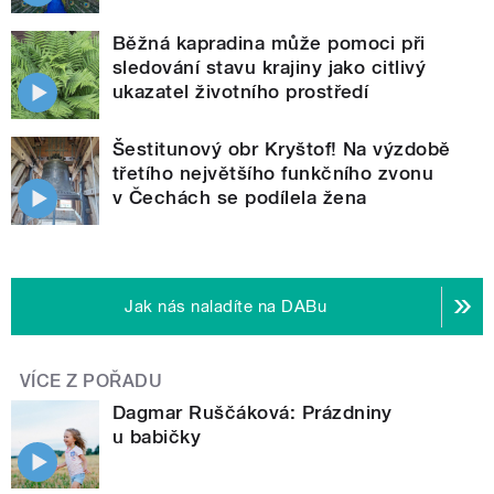
Běžná kapradina může pomoci při
sledování stavu krajiny jako citlivý
ukazatel životního prostředí
Šestitunový obr Kryštof! Na výzdobě
třetího největšího funkčního zvonu
v Čechách se podílela žena
Jak nás naladíte na DABu
VÍCE Z POŘADU
Dagmar Ruščáková: Prázdniny
u babičky