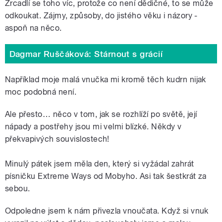
Zrcadlí se toho víc, protože co není dědičné, to se může
odkoukat. Zájmy, způsoby, do jistého věku i názory -
aspoň na něco.
Dagmar Ruščáková: Stárnout s grácií
Například moje malá vnučka mi kromě těch kudrn nijak
moc podobná není.
Ale přesto… něco v tom, jak se rozhlíží po světě, její
nápady a postřehy jsou mi velmi blízké. Někdy v
překvapivých souvislostech!
Minulý pátek jsem měla den, který si vyžádal zahrát
písničku Extreme Ways od Mobyho. Asi tak šestkrát za
sebou.
Odpoledne jsem k nám přivezla vnoučata. Když si vnuk