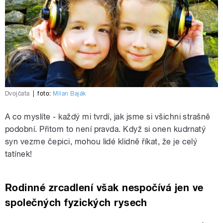
Dvojčata
|
foto:
Milan Baják
A co myslíte - každý mi tvrdí, jak jsme si všichni strašně
podobní. Přitom to není pravda. Když si onen kudrnatý
syn vezme čepici, mohou lidé klidně říkat, že je celý
tatínek!
Rodinné zrcadlení však nespočívá jen ve
společných fyzických rysech