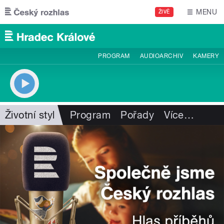
Přejít k hlavnímu obsahu
MENU
ŽIVĚ
PROGRAM
AUDIOARCHIV
KAMERY
Životní styl
Program
Pořady
Více
…