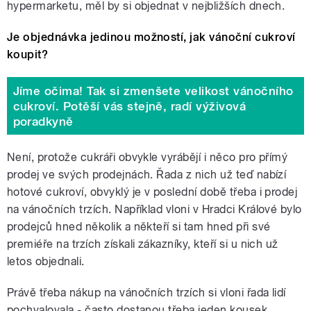
hypermarketu, měl by si objednat v nejbližších dnech.
Je objednávka jedinou možností, jak vánoční cukroví
koupit?
Jíme očima! Tak si zmenšete velikost vánočního
cukroví. Potěší vás stejně, radí výživová
poradkyně
Není, protože cukráři obvykle vyrábějí i něco pro přímý
prodej ve svých prodejnách. Řada z nich už teď nabízí
hotové cukroví, obvyklý je v poslední době třeba i prodej
na vánočních trzích. Například vloni v Hradci Králové bylo
prodejců hned několik a někteří si tam hned při své
premiéře na trzích získali zákazníky, kteří si u nich už
letos objednali.
Právě třeba nákup na vánočních trzích si vloni řada lidí
pochvalovala - často dostanou třeba jeden kousek