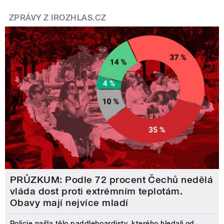
ZPRÁVY Z IROZHLAS.CZ
PRŮZKUM: Podle 72 procent Čechů nedělá
vláda dost proti extrémním teplotám.
Obavy mají nejvíce mladí
Policie našla tělo paddleboardisty, kterého hledali od