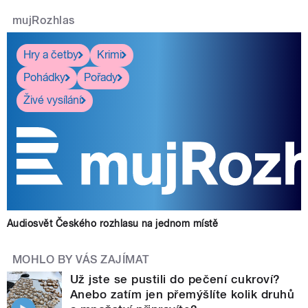
mujRozhlas
Hry a četby
Krimi
Pohádky
Pořady
Živé vysílání
Audiosvět Českého rozhlasu na jednom místě
MOHLO BY VÁS ZAJÍMAT
Už jste se pustili do pečení cukroví?
Anebo zatím jen přemýšlíte kolik druhů