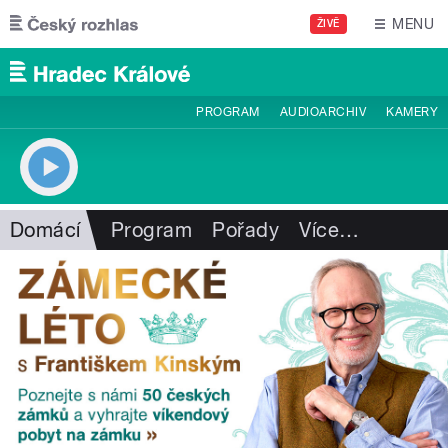
Přejít k hlavnímu obsahu
MENU
ŽIVĚ
PROGRAM
AUDIOARCHIV
KAMERY
Domácí
Program
Pořady
Více
…