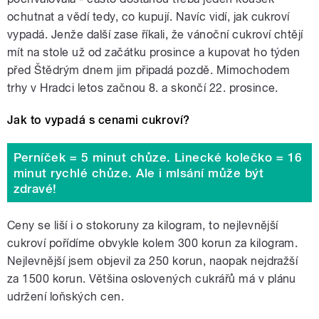
ochutnat a vědí tedy, co kupují. Navíc vidí, jak cukroví
vypadá. Jenže další zase říkali, že vánoční cukroví chtějí
mít na stole už od začátku prosince a kupovat ho týden
před Štědrým dnem jim připadá pozdě. Mimochodem
trhy v Hradci letos začnou 8. a skončí 22. prosince.
Jak to vypadá s cenami cukroví?
Perníček = 5 minut chůze. Linecké kolečko = 16
minut rychlé chůze. Ale i mlsání může být
zdravé!
Ceny se liší i o stokoruny za kilogram, to nejlevnější
cukroví pořídíme obvykle kolem 300 korun za kilogram.
Nejlevnější jsem objevil za 250 korun, naopak nejdražší
za 1500 korun. Většina oslovených cukrářů má v plánu
udržení loňských cen.