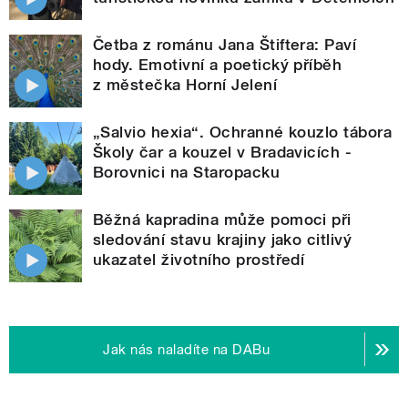
Četba z románu Jana Štiftera: Paví
hody. Emotivní a poetický příběh
z městečka Horní Jelení
„Salvio hexia“. Ochranné kouzlo tábora
Školy čar a kouzel v Bradavicích -
Borovnici na Staropacku
Běžná kapradina může pomoci při
sledování stavu krajiny jako citlivý
ukazatel životního prostředí
Jak nás naladíte na DABu