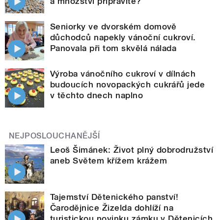
a množství připravíte?
Seniorky ve dvorském domově
důchodců napekly vánoční cukroví.
Panovala při tom skvělá nálada
Výroba vánočního cukroví v dílnách
budoucích novopackých cukrářů jede
v těchto dnech naplno
NEJPOSLOUCHANĚJŠÍ
Leoš Šimánek: Život plný dobrodružství
aneb Světem křížem krážem
Tajemství Dětenického panství!
Čarodějnice Žizelda dohlíží na
turistickou novinku zámku v Dětenicích