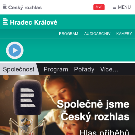
Přejít k hlavnímu obsahu
MENU
ŽIVĚ
PROGRAM
AUDIOARCHIV
KAMERY
Společnost
Program
Pořady
Více
…