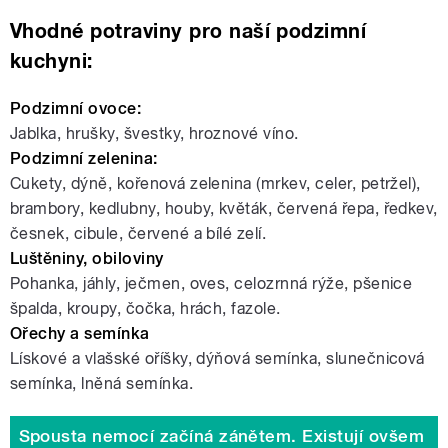
Vhodné potraviny pro naší podzimní
kuchyni:
Podzimní ovoce:
Jablka, hrušky, švestky, hroznové víno.
Podzimní zelenina:
Cukety, dýně, kořenová zelenina (mrkev, celer, petržel),
brambory, kedlubny, houby, květák, červená řepa, ředkev,
česnek, cibule, červené a bílé zelí.
Luštěniny, obiloviny
Pohanka, jáhly, ječmen, oves, celozrnná rýže, pšenice
špalda, kroupy, čočka, hrách, fazole.
Ořechy a semínka
Lískové a vlašské oříšky, dýňová semínka, slunečnicová
semínka, lněná semínka.
Spousta nemocí začíná zánětem. Existují ovšem