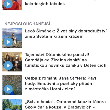
kalorických tabulek
NEJPOSLOUCHANĚJŠÍ
Leoš Šimánek: Život plný dobrodružství
aneb Světem křížem krážem
Tajemství Dětenického panství!
Čarodějnice Žizelda dohlíží na
turistickou novinku zámku v Dětenicích
Četba z románu Jana Štiftera: Paví
hody. Emotivní a poetický příběh
z městečka Horní Jelení
„Salvio hexia“. Ochranné kouzlo tábora
Školy čar a kouzel v Bradavicích -