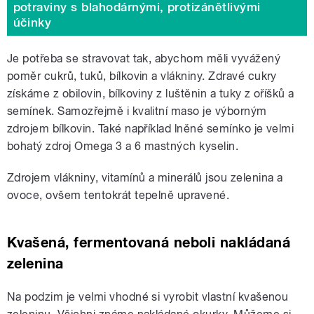
potraviny s blahodárnými, protizánětlivými
účinky
Je potřeba se stravovat tak, abychom měli vyvážený
poměr cukrů, tuků, bílkovin a vlákniny. Zdravé cukry
získáme z obilovin, bílkoviny z luštěnin a tuky z oříšků a
semínek. Samozřejmě i kvalitní maso je výborným
zdrojem bílkovin. Také například lněné semínko je velmi
bohatý zdroj Omega 3 a 6 mastných kyselin.
Zdrojem vlákniny, vitamínů a minerálů jsou zelenina a
ovoce, ovšem tentokrát tepelně upravené.
Kvašená, fermentovaná neboli nakládaná
zelenina
Na podzim je velmi vhodné si vyrobit vlastní kvašenou