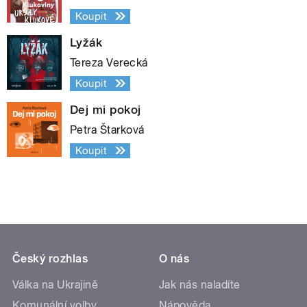
Koupit
Lyžák
Tereza Verecká
Koupit
Dej mi pokoj
Petra Štarková
Koupit
Český rozhlas
O nás
Válka na Ukrajině
Jak nás naladíte
Komunální volby
Nápověda