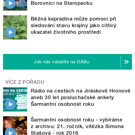
Borovnici na Staropacku
Běžná kapradina může pomoci při
sledování stavu krajiny jako citlivý
ukazatel životního prostředí
Jak nás naladíte na DABu
VÍCE Z POŘADU
Rádio na cestách na Jiráskově Hronově
aneb 30 let posluchačské ankety
Šarmantní osobnost roku
Šarmantní osobnost roku - vybíráme
z archivu: 21. ročník, vítězka Simona
Stašová - rok 2016