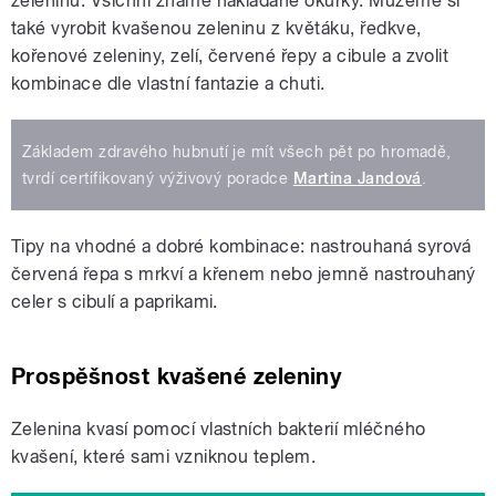
zeleninu. Všichni známe nakládané okurky. Můžeme si
také vyrobit kvašenou zeleninu z květáku, ředkve,
kořenové zeleniny, zelí, červené řepy a cibule a zvolit
kombinace dle vlastní fantazie a chuti.
Základem zdravého hubnutí je mít všech pět po hromadě,
tvrdí certifikovaný výživový poradce
Martina Jandová
.
Tipy na vhodné a dobré kombinace: nastrouhaná syrová
červená řepa s mrkví a křenem nebo jemně nastrouhaný
celer s cibulí a paprikami.
Prospěšnost kvašené zeleniny
Zelenina kvasí pomocí vlastních bakterií mléčného
kvašení, které sami vzniknou teplem.