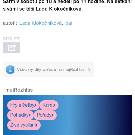
Šarm v sobotu po 18 a neděli po 11 hodině. Na setkání
s vámi se těší Lada Klokočníková.
autoři:
Lada Klokočníková
,
baj
Všechny díly pořadu na mujRozhlas
mujRozhlas
Hry a četby
Krimi
Pohádky
Pořady
Živé vysílání