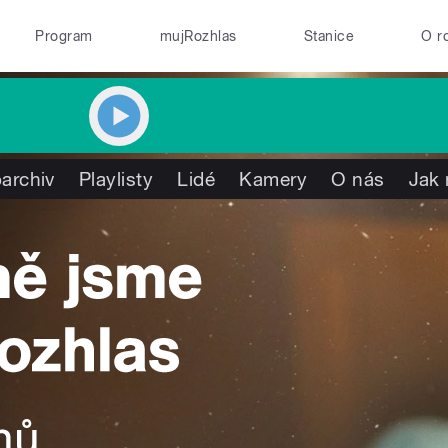
Program
mujRozhlas
Stanice
O r
archiv
Playlisty
Lidé
Kamery
O nás
Jak 