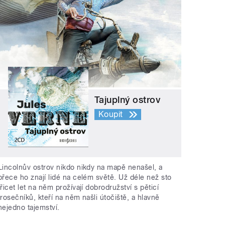
Tajuplný ostrov
Koupit
Lincolnův ostrov nikdo nikdy na mapě nenašel, a
přece ho znají lidé na celém světě. Už déle než sto
třicet let na něm prožívají dobrodružství s pěticí
trosečníků, kteří na něm našli útočiště, a hlavně
nejedno tajemství.