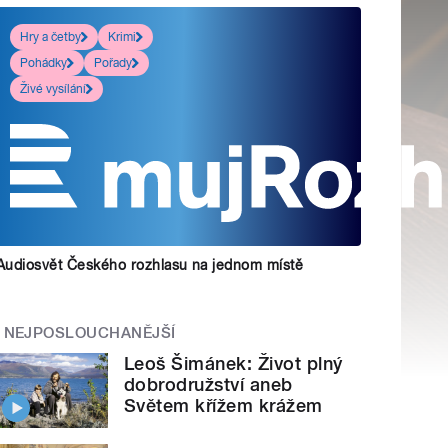
Hry a četby
Krimi
Pohádky
Pořady
Živé vysílání
Audiosvět Českého rozhlasu na jednom místě
NEJPOSLOUCHANĚJŠÍ
Leoš Šimánek: Život plný
dobrodružství aneb
Světem křížem krážem