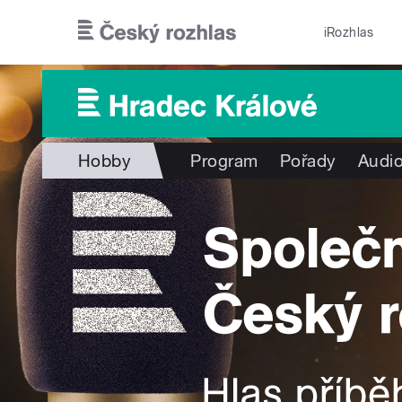
Přejít k hlavnímu obsahu
iRozhlas
Hobby
Program
Pořady
Audio