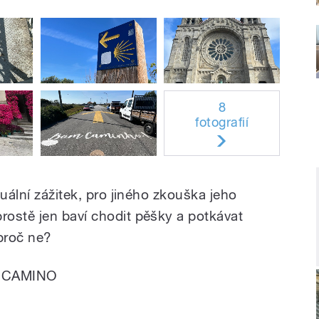
8
fotografií
tuální zážitek, pro jiného zkouška jeho
ostě jen baví chodit pěšky a potkávat
 proč ne?
na CAMINO