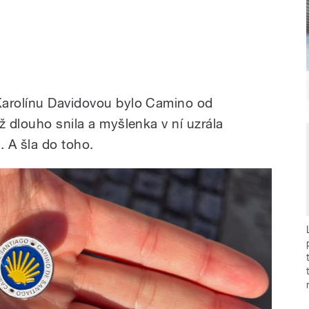
Karolínu Davidovou bylo Camino od
ž dlouho snila a myšlenka v ní uzrála
t. A šla do toho.