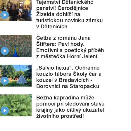
Tajemství Dětenického
panství! Čarodějnice
Žizelda dohlíží na
turistickou novinku zámku
v Dětenicích
Četba z románu Jana
Štiftera: Paví hody.
Emotivní a poetický příběh
z městečka Horní Jelení
„Salvio hexia“. Ochranné
kouzlo tábora Školy čar a
kouzel v Bradavicích -
Borovnici na Staropacku
Běžná kapradina může
pomoci při sledování stavu
krajiny jako citlivý ukazatel
životního prostředí