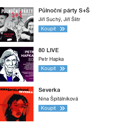
Půlnoční párty S+Š
Jiří Suchý, Jiří Šlitr
Koupit
80 LIVE
Petr Hapka
Koupit
Severka
Nina Špitálníková
Koupit