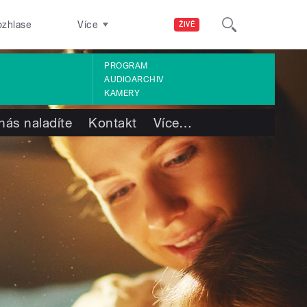
ozhlase
Více
ŽIVĚ
PROGRAM
AUDIOARCHIV
KAMERY
nás naladíte
Kontakt
Více
…