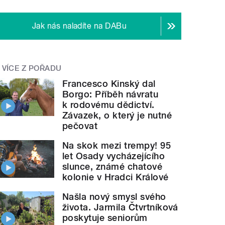
Jak nás naladíte na DABu
VÍCE Z POŘADU
Francesco Kinský dal
Borgo: Příběh návratu
k rodovému dědictví.
Závazek, o který je nutné
pečovat
Na skok mezi trempy! 95
let Osady vycházejícího
slunce, známé chatové
kolonie v Hradci Králové
Našla nový smysl svého
života. Jarmila Čtvrtníková
poskytuje seniorům