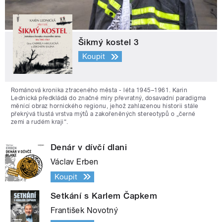
Šikmý kostel 3
Koupit
Románová kronika ztraceného města - léta 1945–1961. Karin
Lednická předkládá do značné míry převratný, dosavadní paradigma
měnící obraz hornického regionu, jehož zahlazenou historii stále
překrývá tlustá vrstva mýtů a zakořeněných stereotypů o „černé
zemi a rudém kraji“.
Denár v dívčí dlani
Václav Erben
Koupit
Setkání s Karlem Čapkem
František Novotný