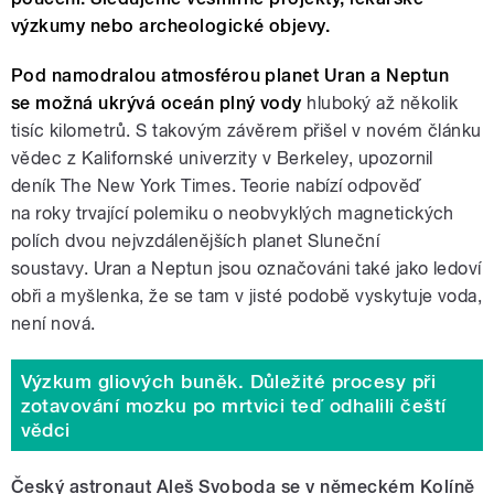
výzkumy nebo archeologické objevy.
Pod namodralou atmosférou planet Uran a Neptun
se možná ukrývá oceán plný vody
hluboký až několik
tisíc kilometrů. S takovým závěrem přišel v novém článku
vědec z Kalifornské univerzity v Berkeley, upozornil
deník The New York Times. Teorie nabízí odpověď
na roky trvající polemiku o neobvyklých magnetických
polích dvou nejvzdálenějších planet Sluneční
soustavy. Uran a Neptun jsou označováni také jako ledoví
obři a myšlenka, že se tam v jisté podobě vyskytuje voda,
není nová.
Výzkum gliových buněk. Důležité procesy při
zotavování mozku po mrtvici teď odhalili čeští
vědci
Český astronaut Aleš Svoboda se v německém Kolíně