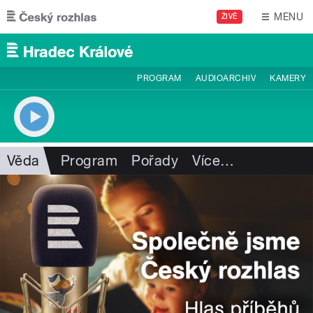
Přejít k hlavnímu obsahu
MENU
ŽIVĚ
PROGRAM
AUDIOARCHIV
KAMERY
Věda
Program
Pořady
Více
…