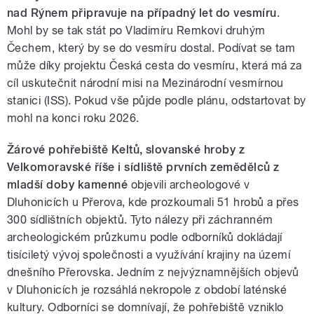
nad Rýnem připravuje na případný let do vesmíru
.
Mohl by se tak stát po Vladimíru Remkovi druhým
Čechem, který by se do vesmíru dostal. Podívat se tam
může díky projektu Česká cesta do vesmíru, která má za
cíl uskutečnit národní misi na Mezinárodní vesmírnou
stanici (ISS). Pokud vše půjde podle plánu, odstartovat by
mohl na konci roku 2026.
Žárové pohřebiště Keltů, slovanské hroby z
Velkomoravské říše i sídliště prvních zemědělců z
mladší doby kamenné
objevili archeologové v
Dluhonicích u Přerova, kde prozkoumali 51 hrobů a přes
300 sídlištních objektů. Tyto nálezy při záchranném
archeologickém průzkumu podle odborníků dokládají
tisíciletý vývoj společnosti a využívání krajiny na území
dnešního Přerovska. Jedním z nejvýznamnějších objevů
v Dluhonicích je rozsáhlá nekropole z období laténské
kultury. Odborníci se domnívají, že pohřebiště vzniklo