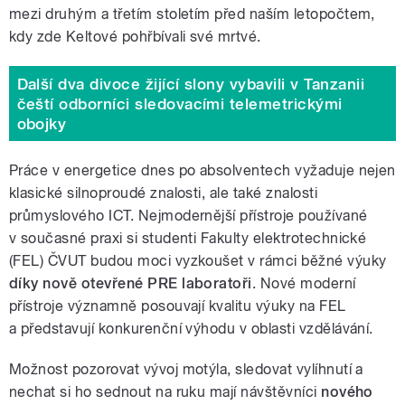
mezi druhým a třetím stoletím před naším letopočtem,
kdy zde Keltové pohřbívali své mrtvé.
Další dva divoce žijící slony vybavili v Tanzanii
čeští odborníci sledovacími telemetrickými
obojky
Práce v energetice dnes po absolventech vyžaduje nejen
klasické silnoproudé znalosti, ale také znalosti
průmyslového ICT. Nejmodernější přístroje používané
v současné praxi si studenti Fakulty elektrotechnické
(FEL) ČVUT budou moci vyzkoušet v rámci běžné výuky
díky nově otevřené PRE laboratoři
. Nové moderní
přístroje významně posouvají kvalitu výuky na FEL
a představují konkurenční výhodu v oblasti vzdělávání.
Možnost pozorovat vývoj motýla, sledovat vylíhnutí a
nechat si ho sednout na ruku mají návštěvníci
nového