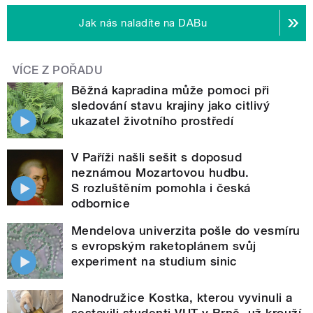
Jak nás naladíte na DABu
VÍCE Z POŘADU
Běžná kapradina může pomoci při
sledování stavu krajiny jako citlivý
ukazatel životního prostředí
V Paříži našli sešit s doposud
neznámou Mozartovou hudbu.
S rozluštěním pomohla i česká
odbornice
Mendelova univerzita pošle do vesmíru
s evropským raketoplánem svůj
experiment na studium sinic
Nanodružice Kostka, kterou vyvinuli a
sestavili studenti VUT v Brně, už krouží