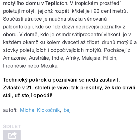
motýlího domu v Teplicích
. V tropickém prostředí
poletují motýli, jejichž rozpětí křídel je i 20 centimetrů.
Součástí atrakce je naučná stezka věnovaná
paleontologii, kde se lidé dozví nejnovější poznatky z
oboru. V domě, kde je osmdesátiprocentní vlhkost, je v
každém okamžiku kolem dvaceti až třiceti druhů motýlů a
stovky poletujících i odpočívajících motýlů. Pocházejí z
Amazonie, Austrálie, Indie, Afriky, Malajsie, Filipín,
Indonésie nebo Mexika.
Technický pokrok a poznávání se nedá zast
avit.
Zvláště v 21. století je vývoj tak překotný, že kdo chvíli
stál, už stojí opodál!
autoři:
Michal Klokočník
,
baj