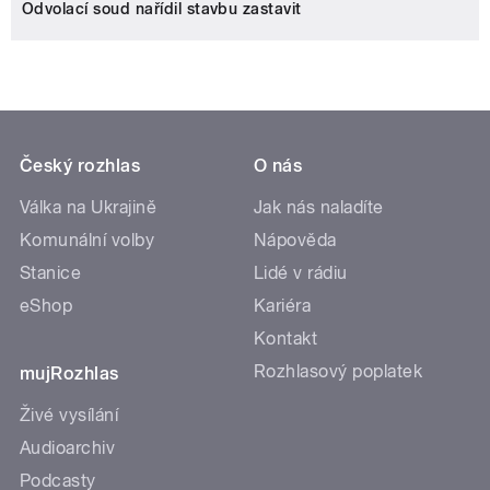
Odvolací soud nařídil stavbu zastavit
Český rozhlas
O nás
Válka na Ukrajině
Jak nás naladíte
Komunální volby
Nápověda
Stanice
Lidé v rádiu
eShop
Kariéra
Kontakt
Rozhlasový poplatek
mujRozhlas
Živé vysílání
Audioarchiv
Podcasty