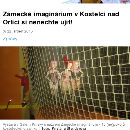
Zámecké imaginárium v Kostelci nad
Orlicí si nenechte ujít!
22. srpen 2015
Zprávy
Výstava v Galerii Kinský s názvem Zámecké imaginárium - 13 (ne)pokojů
kosteleckého zámku
|
foto:
Kristýna Štanderová