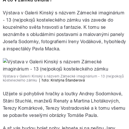
Výstava v Galerii Kinský s názvem Zámecké imaginárium
- 13 (ne)pokojů kosteleckého zámku vás zavede do
kouzelného světa hravosti a fantazie. K tomu se
seznámíte s obludárními postavami a malovanými panely
Josefa Sodomky, fotografiemi Ireny Vodákové, hybohledy
a inspectákly Pavla Macka.
Výstava v Galerii Kinský s názvem Zámecké imaginárium - 13 (ne)pokojů
kosteleckého zámku
|
foto: Kristýna Štanderová
Užijete si pohyblivé hračky a loutky Andrey Sodomkové,
Stáni Stuchlé, manželů Renaty a Martina Lhotákových,
Terezy Komárkové, Terezy Vostradovské a k tomu všemu
se pobavíte veselými obrázky Tomáše Paula.
A až vás budou bolet nohy, lehnete si na peřinu Jany