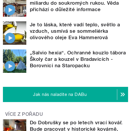
miliardu do soukromých rukou. Věda
přichází o důležité informace
Je to láska, které vadí teplo, světlo a
vzduch, usmívá se sommeliérka
olivového oleje Eva Hammerová
„Salvio hexia“. Ochranné kouzlo tábora
Školy čar a kouzel v Bradavicích -
Borovnici na Staropacku
Jak nás naladíte na DABu
VÍCE Z POŘADU
Do Dobrušky se po letech vrací kovář.
Bude pracovat v historické kovárně,