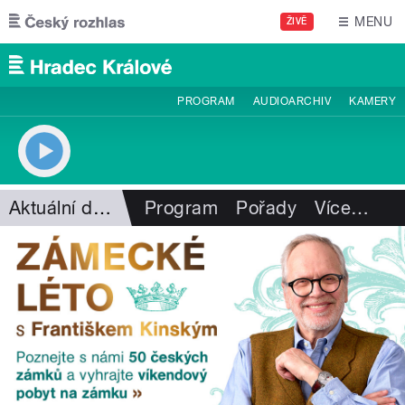
Přejít k hlavnímu obsahu
MENU
ŽIVĚ
PROGRAM
AUDIOARCHIV
KAMERY
Aktuální dění
Program
Pořady
Více
…