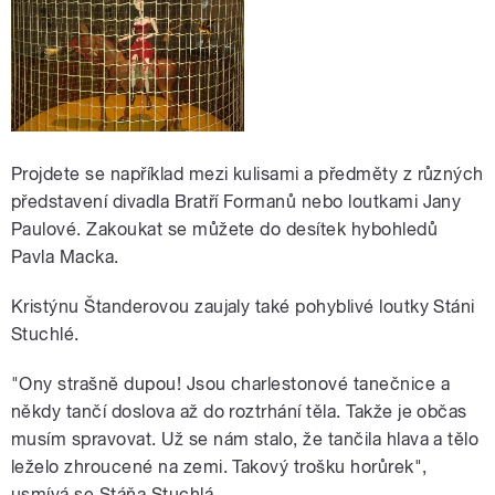
Projdete se například mezi kulisami a předměty z různých
představení divadla Bratří Formanů nebo loutkami Jany
Paulové. Zakoukat se můžete do desítek hybohledů
Pavla Macka.
Kristýnu Štanderovou zaujaly také pohyblivé loutky Stáni
Stuchlé.
"Ony strašně dupou! Jsou charlestonové tanečnice a
někdy tančí doslova až do roztrhání těla. Takže je občas
musím spravovat. Už se nám stalo, že tančila hlava a tělo
leželo zhroucené na zemi. Takový trošku horůrek",
usmívá se Stáňa Stuchlá.