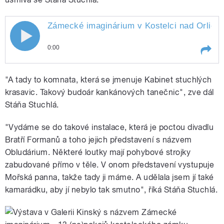
Zámecké imaginárium v Kostelci nad Orlicí s
Zámecké imaginárium v Kostelci nad
0:00
Orlicí si nenechte ujít
Play /
nenechte
Zámecké imaginárium v Kostelci
"A tady to komnata, která se jmenuje Kabinet stuchlých
ujít
nad Orlicí si
krasavic. Takový budoár kankánových tanečnic", zve dál
Stáňa Stuchlá.
"Vydáme se do takové instalace, která je poctou divadlu
Bratří Formanů a toho jejich představení s názvem
Obludárium. Některé loutky mají pohybové strojky
zabudované přímo v těle. V onom představení vystupuje
pause
Mořská panna, takže tady ji máme. A udělala jsem jí také
kamarádku, aby jí nebylo tak smutno", říká Stáňa Stuchlá.