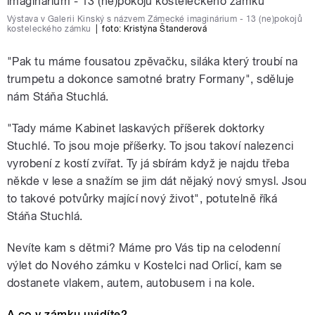
Výstava v Galerii Kinský s názvem Zámecké imaginárium - 13 (ne)pokojů
kosteleckého zámku
|
foto: Kristýna Štanderová
"Pak tu máme fousatou zpěvačku, siláka který troubí na
trumpetu a dokonce samotné bratry Formany", sděluje
nám Stáňa Stuchlá.
"Tady máme Kabinet laskavých příšerek doktorky
Stuchlé. To jsou moje příšerky. To jsou takoví nalezenci
vyrobení z kostí zvířat. Ty já sbírám když je najdu třeba
někde v lese a snažím se jim dát nějaký nový smysl. Jsou
to takové potvůrky mající nový život", potutelně říká
Stáňa Stuchlá.
Nevíte kam s dětmi? Máme pro Vás tip na celodenní
výlet do Nového zámku v Kostelci nad Orlicí, kam se
dostanete vlakem, autem, autobusem i na kole.
A co v zámku uvidíte?