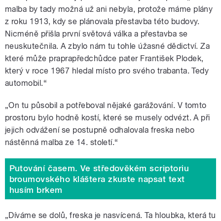
malba by tady možná už ani nebyla, protože máme plány
z roku 1913, kdy se plánovala přestavba této budovy.
Nicméně přišla první světová válka a přestavba se
neuskutečnila. A zbylo nám tu tohle úžasné dědictví. Za
které může praprapředchůdce pater František Plodek,
který v roce 1967 hledal místo pro svého trabanta. Tedy
automobil.
“
„On tu působil a potřeboval nějaké garážování. V tomto
prostoru bylo hodně kostí, které se musely odvézt. A při
jejich odvážení se postupně odhalovala freska nebo
nástěnná malba ze 14. století.
“
Putování časem. Ve středověkém scriptoriu
broumovského kláštera zkuste napsat text
husím brkem
„Díváme se dolů, freska je nasvícená. Ta hloubka, která tu