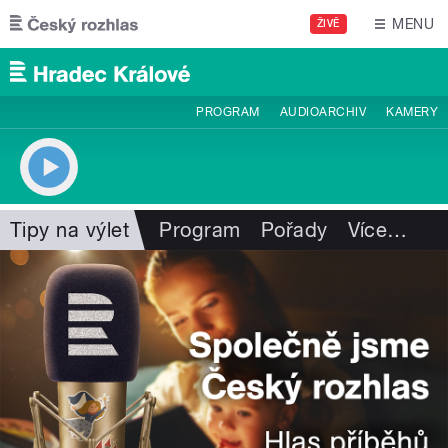
Přejít k hlavnímu obsahu
MENU
ŽIVĚ
PROGRAM
AUDIOARCHIV
KAMERY
Tipy na výlet
Program
Pořady
Více
…