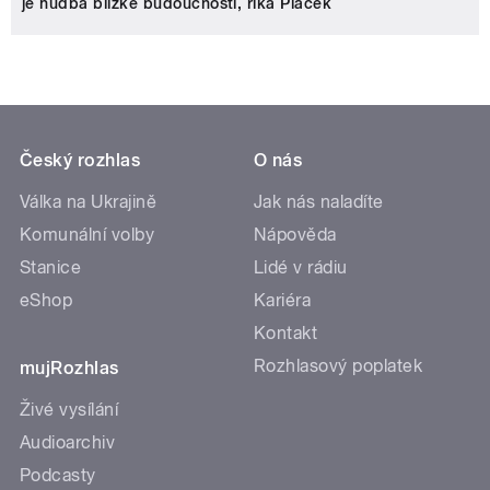
je hudba blízké budoucnosti, říká Plaček
Český rozhlas
O nás
Válka na Ukrajině
Jak nás naladíte
Komunální volby
Nápověda
Stanice
Lidé v rádiu
eShop
Kariéra
Kontakt
Rozhlasový poplatek
mujRozhlas
Živé vysílání
Audioarchiv
Podcasty