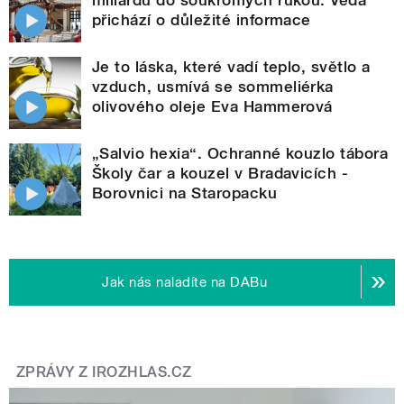
přichází o důležité informace
Je to láska, které vadí teplo, světlo a
vzduch, usmívá se sommeliérka
olivového oleje Eva Hammerová
„Salvio hexia“. Ochranné kouzlo tábora
Školy čar a kouzel v Bradavicích -
Borovnici na Staropacku
Jak nás naladíte na DABu
ZPRÁVY Z IROZHLAS.CZ