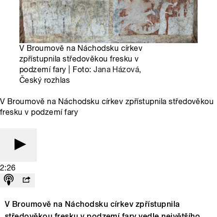
V Broumově na Náchodsku církev
zpřístupnila středověkou fresku v
podzemí fary | Foto:
Jana Házová
,
Český rozhlas
V Broumově na Náchodsku církev zpřístupnila středověkou
fresku v podzemí fary
2:26
V Broumově na Náchodsku církev zpřístupnila
středověkou fresku v podzemí fary vedle největšího