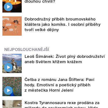
dlouhou chvíli?
Dobrodružný příběh broumovského
kláštera jako komiks. I osobní příběhy
tvoří velké dějiny
NEJPOSLOUCHANĚJŠÍ
Leoš Šimánek: Život plný dobrodružství
aneb Světem křížem krážem
Četba z románu Jana Štiftera: Paví
hody. Emotivní a poetický příběh
z městečka Horní Jelení
Kostra Tyrannosaura rexe prodána za
miliardu do soukromých rukou. Věda