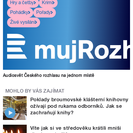
Hry a četby
Krimi
Pohádky
Pořady
Živé vysílání
Audiosvět Českého rozhlasu na jednom místě
MOHLO BY VÁS ZAJÍMAT
Poklady broumovské klášterní knihovny
ožívají pod rukama odborníků. Jak se
zachraňují knihy?
Víte jak si ve středověku krátili mniši