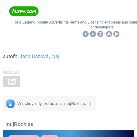
autoři:
Jana Házová
,
baj
Všechny díly pořadu na mujRozhlas
mujRozhlas