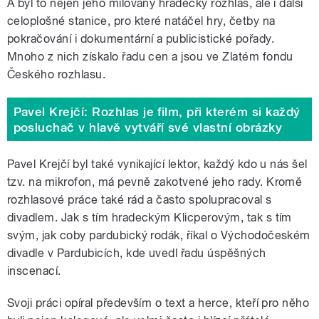
A byl to nejen jeho milovaný hradecký rozhlas, ale i další
celoplošné stanice, pro které natáčel hry, četby na
pokračování i dokumentární a publicistické pořady.
Mnoho z nich získalo řadu cen a jsou ve Zlatém fondu
Českého rozhlasu.
Pavel Krejčí: Rozhlas je film, při kterém si každý
posluchač v hlavě vytváří své vlastní obrázky
Pavel Krejčí byl také vynikající lektor, každý kdo u nás šel
tzv. na mikrofon, má pevně zakotvené jeho rady. Kromě
rozhlasové práce také rád a často spolupracoval s
divadlem. Jak s tím hradeckým Klicperovým, tak s tím
svým, jak coby pardubický rodák, říkal o Východočeském
divadle v Pardubicích, kde uvedl řadu úspěšných
inscenací.
Svoji práci opíral především o text a herce, kteří pro něho