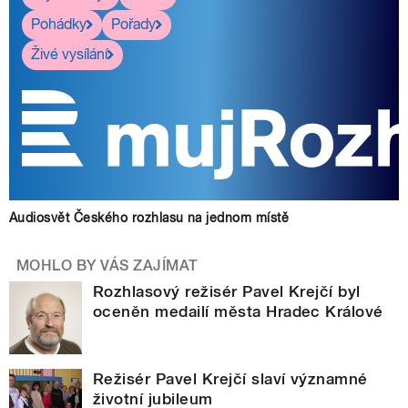
Pohádky
Pořady
Živé vysílání
Audiosvět Českého rozhlasu na jednom místě
MOHLO BY VÁS ZAJÍMAT
Rozhlasový režisér Pavel Krejčí byl
oceněn medailí města Hradec Králové
Režisér Pavel Krejčí slaví významné
životní jubileum