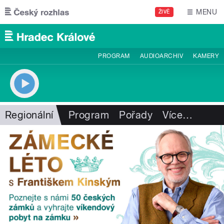
Přejít k hlavnímu obsahu
MENU
ŽIVĚ
PROGRAM
AUDIOARCHIV
KAMERY
Regionální
Program
Pořady
Více
…