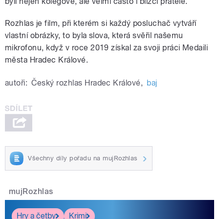
byli nejen kolegové, ale velmi často i blízcí přátelé.
Rozhlas je film, při kterém si každý posluchač vytváří
vlastní obrázky, to byla slova, která svěřil našemu
mikrofonu, když v roce 2019 získal za svoji práci Medaili
města Hradec Králové.
autoři:
Český rozhlas Hradec Králové
,
baj
Všechny díly pořadu na mujRozhlas
mujRozhlas
Hry a četby
Krimi