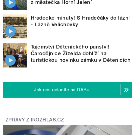
z městečka Horní Jelení
Hradecké minuty! S Hradečáky do lázní
- Lázně Velichovky
Tajemství Dětenického panství!
Čarodějnice Žizelda dohlíží na
turistickou novinku zámku v Dětenicích
Jak nás naladíte na DABu
ZPRÁVY Z IROZHLAS.CZ