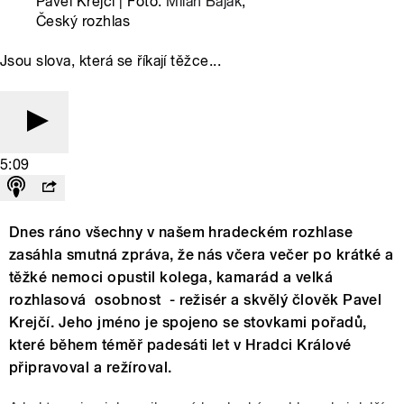
Pavel Krejčí | Foto:
Milan Baják
,
Český rozhlas
Jsou slova, která se říkají těžce...
5:09
Dnes ráno všechny v našem hradeckém rozhlase
zasáhla smutná zpráva, že nás včera večer po krátké a
těžké nemoci opustil kolega, kamarád a velká
rozhlasová osobnost - režisér a skvělý člověk Pavel
Krejčí. Jeho jméno je spojeno se stovkami pořadů,
které během téměř padesáti let v Hradci Králové
připravoval a režíroval.