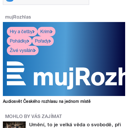
mujRozhlas
Hry a četby
Krimi
Pohádky
Pořady
Živé vysílání
Audiosvět Českého rozhlasu na jednom místě
MOHLO BY VÁS ZAJÍMAT
Umění, to je velká věda o svobodě, při