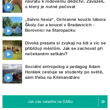
návratu k rodovému dědictví. Závazek,
o který je nutné pečovat
„Salvio hexia“. Ochranné kouzlo tábora
Školy čar a kouzel v Bradavicích -
Borovnici na Staropacku
Divoká prasata si zvykají na lidi a víc se
přibližují městům. Jak se zachovat při
nečekaném setkání?
Sociální antropolog a pedagog Adam
Horálek cestuje se studenty po světě,
sám třeba na Kilimandžáro
Jak nás naladíte na DABu