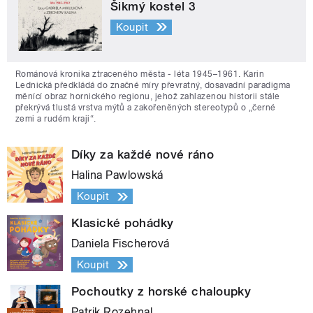
Šikmý kostel 3
Koupit
Románová kronika ztraceného města - léta 1945–1961. Karin
Lednická předkládá do značné míry převratný, dosavadní paradigma
měnící obraz hornického regionu, jehož zahlazenou historii stále
překrývá tlustá vrstva mýtů a zakořeněných stereotypů o „černé
zemi a rudém kraji“.
Díky za každé nové ráno
Halina Pawlowská
Koupit
Klasické pohádky
Daniela Fischerová
Koupit
Pochoutky z horské chaloupky
Patrik Rozehnal