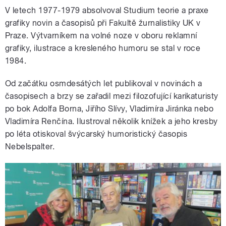
V letech 1977-1979 absolvoval Studium teorie a praxe
grafiky novin a časopisů při Fakultě žurnalistiky UK v
Praze. Výtvarníkem na volné noze v oboru reklamní
grafiky, ilustrace a kresleného humoru se stal v roce
1984.
Od začátku osmdesátých let publikoval v novinách a
časopisech a brzy se zařadil mezi filozofující karikaturisty
po bok Adolfa Borna, Jiřího Slívy, Vladimíra Jiránka nebo
Vladimíra Renčína. Ilustroval několik knížek a jeho kresby
po léta otiskoval švýcarský humoristický časopis
Nebelspalter.