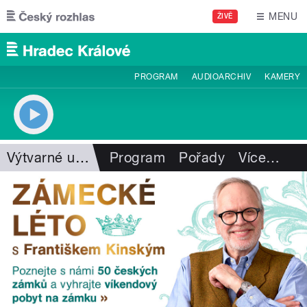
Přejít k hlavnímu obsahu
MENU
ŽIVĚ
PROGRAM
AUDIOARCHIV
KAMERY
Výtvarné umění
Program
Pořady
Více
…