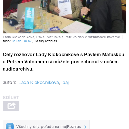
Lada Klokočníková, Pavel Matuška a Petr Voldán v rozhlasové kavárně
|
foto:
Milan Baják
,
Český rozhlas
Celý rozhovor Lady Klokočníkové s Pavlem Matuškou
a Petrem Voldánem si můžete poslechnout v našem
audioarchivu.
autoři:
Lada Klokočníková
,
baj
Všechny díly pořadu na mujRozhlas