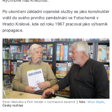
Rychnově nad Kněžnou.
Po ukončení základní vojenské služby se jako konstruktér
vrátil do svého prvního zaměstnání ve Fotochemě v
Hradci Králové, kde od roku 1967 pracoval jako výtvarník
propagace.
Pavel Matuška a Petr Voldán v rozhlasové kavárně
|
foto:
Milan Baják
,
Český rozhlas